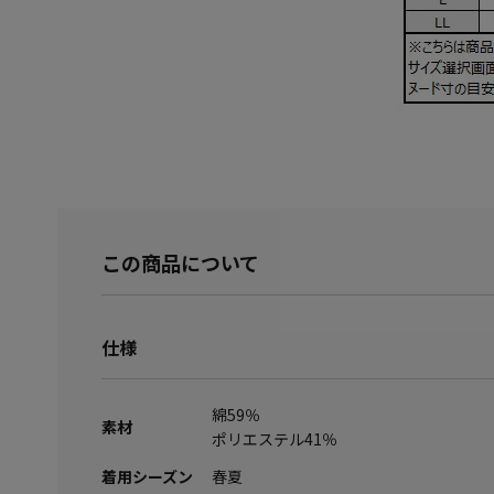
この商品について
仕様
綿59％
素材
ポリエステル41％
着用シーズン
春夏