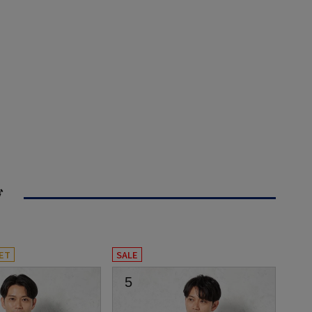
グ
ET
SALE
5