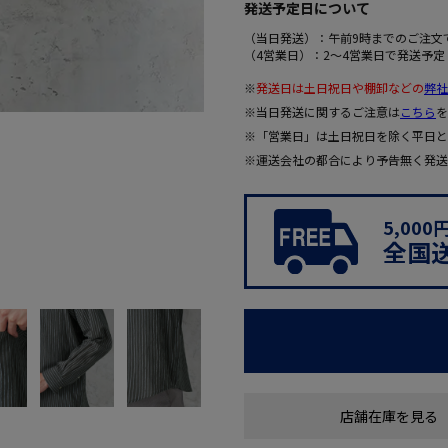
発送予定日について
（当日発送）：午前9時までのご注文
（4営業日）：2～4営業日で発送予定
※
発送日は土日祝日や棚卸などの
弊社
※当日発送に関するご注意は
こちら
を
※「営業日」は土日祝日を除く平日と
※運送会社の都合により予告無く発送
5,00
全国
店舗在庫を見る