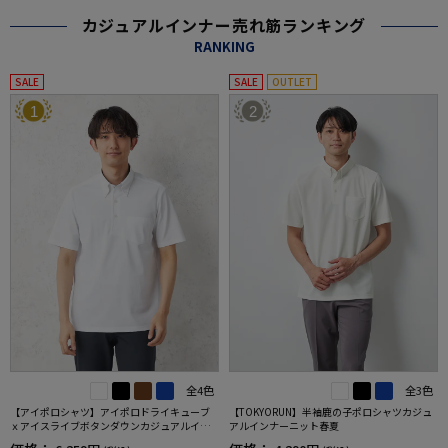
カジュアルインナー売れ筋ランキング
RANKING
SALE
SALE
OUTLET
1
2
全4色
全3色
【アイポロシャツ】アイポロドライキューブ
【TOKYORUN】半袖鹿の子ポロシャツカジュ
ｘアイスライブボタンダウンカジュアルイン
アルインナーニット春夏
ナー吸汗速乾抗菌加工ストレッチ形態安定春