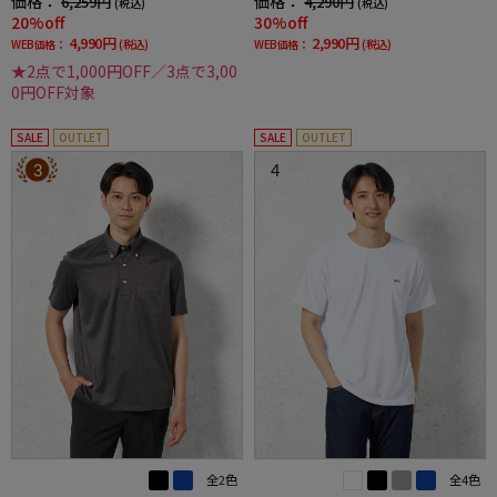
価格：
価格：
6,259円
4,290円
(税込)
(税込)
夏
20%off
30%off
4,990円
2,990円
WEB価格：
(税込)
WEB価格：
(税込)
★2点で1,000円OFF／3点で3,00
0円OFF対象
SALE
OUTLET
SALE
OUTLET
3
4
全2色
全4色