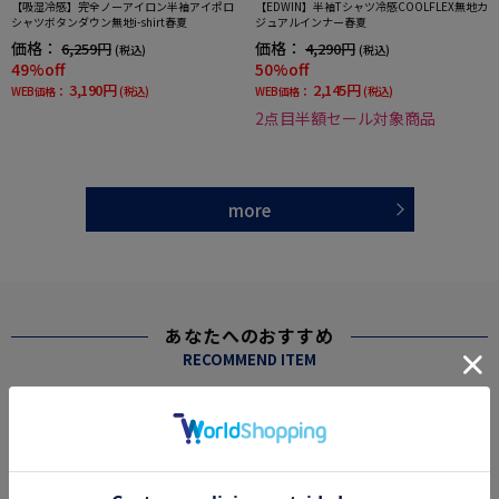
【吸湿冷感】完全ノーアイロン半袖アイポロ
【EDWIN】半袖Tシャツ冷感COOLFLEX無地カ
シャツボタンダウン無地i-shirt春夏
ジュアルインナー春夏
価格：
価格：
6,259円
4,290円
(税込)
(税込)
49%off
50%off
3,190円
2,145円
WEB価格：
(税込)
WEB価格：
(税込)
2点目半額セール対象商品
more
あなたへのおすすめ
RECOMMEND ITEM
SALE