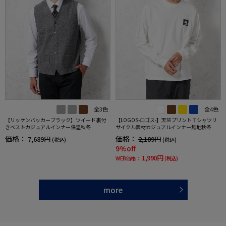
全3色
全4色
【リッケンバッカーブラック】ツイード裏付
【LOGOS-ロゴス-】天竺プリントＴシャツリ
きベストカジュアルインナー保温秋冬
サイクル素材カジュアルインナー無地秋冬
価格：
価格：
7,689円
2,189円
(税込)
(税込)
9%off
1,990円
WEB価格：
(税込)
more