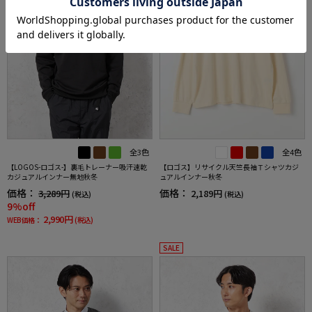
全3色
全4色
【LOGOS-ロゴス-】裏毛トレーナー吸汗速乾
【ロゴス】リサイクル天竺長袖Ｔシャツカジ
カジュアルインナー無地秋冬
ュアルインナー秋冬
価格：
価格：
3,289円
2,189円
(税込)
(税込)
9%off
2,990円
WEB価格：
(税込)
SALE