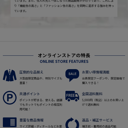
ています。また、仕入れ先と一体になった商品開発がかのうであり、これによ
り「機能性の高さ」と「ファッション性の高さ」を同時に追求する強みを持っ
ています。
オンラインストアの特長
ONLINE STORE FEATURES
圧倒的な品揃え
お買い得情報満載
大型店限定商品や、特別サイズも
会員限定クーポンや、限定価格で
豊富！
購入できる！
共通ポイント
全国送料無料
ポイントが貯まる、使える。店舗
5,000円（税込）以上のお買い上
でもネットでもポイントの相互利
げで送料無料
用可能！
豊富な商品情報
返品・補正サービス
サイズ詳細・ディテールなどお客
補正前・着用前の返品可能