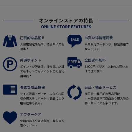
オンラインストアの特長
ONLINE STORE FEATURES
圧倒的な品揃え
お買い得情報満載
大型店限定商品や、特別サイズも
会員限定クーポンや、限定価格で
豊富！
購入できる！
共通ポイント
全国送料無料
ポイントが貯まる、使える。店舗
5,000円（税込）以上のお買い上
でもネットでもポイントの相互利
げで送料無料
用可能！
豊富な商品情報
返品・補正サービス
サイズ詳細・ディテールなどお客
補正前・着用前の返品可能
様の購入をサポート！商品により
※一部返品不可商品あり購入時の
店頭在庫も表示。
補正サービスも承ります。
アフターケア
全国のはるやま店舗が、購入後も
安心サポート