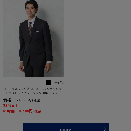
全1色
【上下ウォッシャブル】 スーツ 2つボタン シ
ャドウストライプ ノータック 通年 【フュージ
ョンクラブ】
価格：
21,890円
(税込)
23%off
16,900円
WEB価格：
(税込)
more