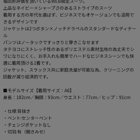
毎回好評価を頂いているWEB限定スーツ。
上品なネイビー×シャープさのあるストライプのスーツ
着用する方の年代を選ばず、ビジネスでもオケージョンでも活用で
きるデザインです
ジャケットは2つボタン×ノッチドラペルのスタンダードなディテー
ル
パンツはノータックですっきりと穿きこなせます
タテヨコにストレッチ性のあるポリエステル素材生地の為丈夫でシ
ワになりにくく、お手入れも簡単でハードなビジネスシーンでも快
適に着用頂ける1着です。
ジャケット、スラックス共に家庭洗濯が可能な為、クリーニングの
回数が減り経済的です。
■モデルサイズ【着用サイズ：A6】
身長：182cm／胸囲：93cm／ウエスト：77cm／ヒップ：91cm
・仕様:背抜き
・ベント:センターベント
・チェンジポケットなし
・切羽:有（開きみせ）