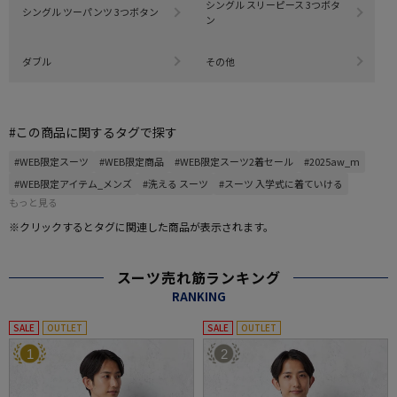
シングル スリーピース 3つボタ
シングル ツーパンツ 3つボタン
ン
ダブル
その他
#この商品に関するタグで探す
#WEB限定スーツ
#WEB限定商品
#WEB限定スーツ2着セール
#2025aw_m
#WEB限定アイテム_メンズ
#洗える スーツ
#スーツ 入学式に着ていける
もっと見る
※クリックするとタグに関連した商品が表示されます。
スーツ売れ筋ランキング
RANKING
SALE
OUTLET
SALE
OUTLET
1
2