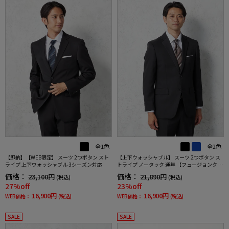
全1色
全2色
【即納】【WEB限定】 スーツ 2つボタン スト
【上下ウォッシャブル】 スーツ 2つボタン ス
ライプ 上下ウォッシャブル 3シーズン対応
トライプ ノータック 通年 【フュージョンクラ
ブ】
価格：
価格：
23,100円
21,890円
(税込)
(税込)
27%off
23%off
16,900円
16,900円
WEB価格：
(税込)
WEB価格：
(税込)
SALE
SALE