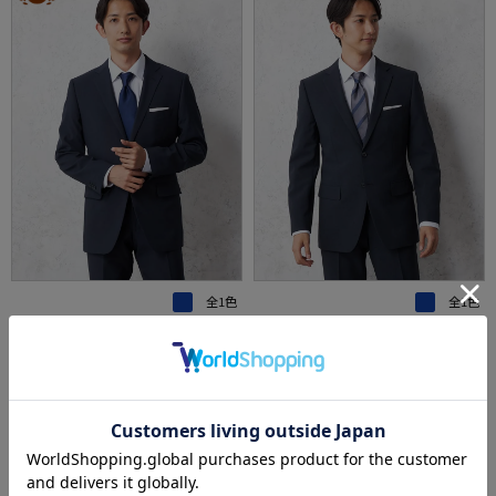
全1色
全1色
【即納】選べる2着22000円【WEB限定】スー
【即納】選べる2着22000円【WEB限定】スー
ツ2つボタン上下ウォッシャブルネイビースト
ツ2つボタン上下ウォッシャブルネイビー小柄
ライプ3シーズン対応
3シーズン対応
価格：
価格：
23,100円
23,100円
(税込)
(税込)
40%off
40%off
13,900円
13,900円
WEB価格：
(税込)
WEB価格：
(税込)
★2着で22,000円対象！
★2着で22,000円対象！