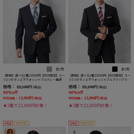
全1色
全1色
【即納】選べる2着22000円【WEB限定】スー
【即納】選べる2着22000円【WEB限定】スー
ツ2つボタン上下ウォッシャブルグレー織柄無
ツ2つボタン上下ウォッシャブルブラックスト
地3シーズン対応
ライプ3シーズン対応
価格：
価格：
23,100円
23,100円
(税込)
(税込)
40%off
40%off
13,900円
13,900円
WEB価格：
(税込)
WEB価格：
(税込)
★2着で22,000円対象！
★2着で22,000円対象！
SALE
OUTLET
SALE
OUTLET
3
4