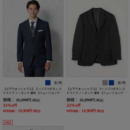
全1色
全2色
【上下ウォッシャブル】 スーツ 2つボタン ス
【上下ウォッシャブル】 スーツ 2つボタン ス
トライプ ノータック 通年 【フュージョンクラ
トライプ ノータック 通年 【フュージョンクラ
ブ】
ブ】
価格：
価格：
21,890円
21,890円
(税込)
(税込)
23%off
23%off
16,900円
16,900円
WEB価格：
(税込)
WEB価格：
(税込)
SALE