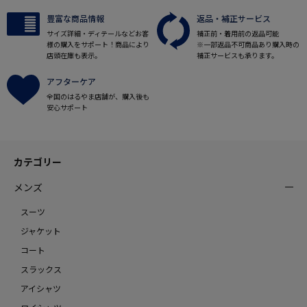
豊富な商品情報
返品・補正サービス
サイズ詳細・ディテールなどお客
補正前・着用前の返品可能
様の購入をサポート！商品により
※一部返品不可商品あり購入時の
店頭在庫も表示。
補正サービスも承ります。
アフターケア
全国のはるやま店舗が、購入後も
安心サポート
カテゴリー
メンズ
スーツ
ジャケット
コート
スラックス
アイシャツ