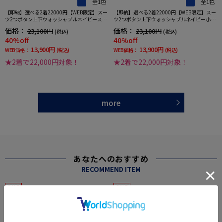
全1色
全1色
【即納】選べる2着22000円【WEB限定】スー
【即納】選べる2着22000円【WEB限定】スー
ツ2つボタン上下ウォッシャブルネイビースト
ツ2つボタン上下ウォッシャブルネイビー小柄
ライプ3シーズン対応
3シーズン対応
価格：
価格：
23,100円
23,100円
(税込)
(税込)
40%off
40%off
13,900円
13,900円
WEB価格：
(税込)
WEB価格：
(税込)
★2着で22,000円対象！
★2着で22,000円対象！
more
あなたへのおすすめ
RECOMMEND ITEM
SALE
SALE