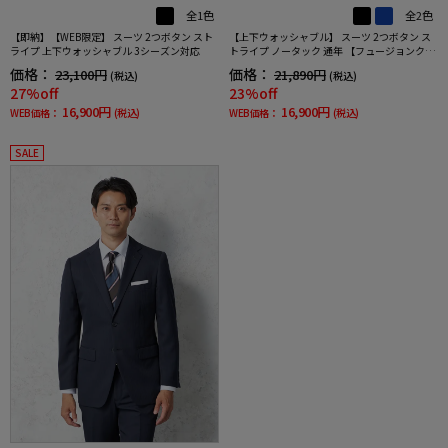
全1色
全2色
【即納】【WEB限定】 スーツ 2つボタン スト
【上下ウォッシャブル】 スーツ 2つボタン ス
ライプ 上下ウォッシャブル 3シーズン対応
トライプ ノータック 通年 【フュージョンクラ
ブ】
価格：
価格：
23,100円
21,890円
(税込)
(税込)
27%off
23%off
16,900円
16,900円
WEB価格：
(税込)
WEB価格：
(税込)
SALE