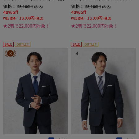
地3シーズン対応
ライプ3シーズン対応
価格：
価格：
23,100円
23,100円
(税込)
(税込)
40%off
40%off
13,900円
13,900円
WEB価格：
(税込)
WEB価格：
(税込)
★2着で22,000円対象！
★2着で22,000円対象！
SALE
OUTLET
SALE
OUTLET
3
4