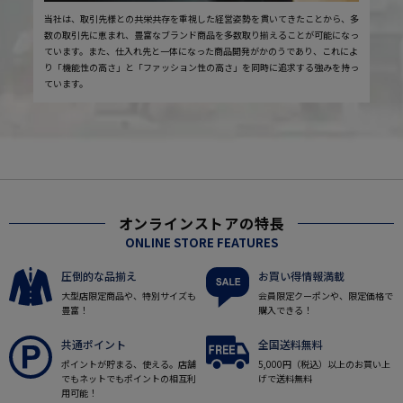
当社は、取引先様との共栄共存を重視した経営姿勢を貫いてきたことから、多
数の取引先に恵まれ、豊富なブランド商品を多数取り揃えることが可能になっ
ています。また、仕入れ先と一体になった商品開発がかのうであり、これによ
り「機能性の高さ」と「ファッション性の高さ」を同時に追求する強みを持っ
ています。
オンラインストアの特長
ONLINE STORE FEATURES
圧倒的な品揃え
お買い得情報満載
大型店限定商品や、特別サイズも
会員限定クーポンや、限定価格で
豊富！
購入できる！
共通ポイント
全国送料無料
ポイントが貯まる、使える。店舗
5,000円（税込）以上のお買い上
でもネットでもポイントの相互利
げで送料無料
用可能！