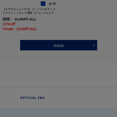
全1色
【上下ウォッシャブル】 スーツ 2つボタン ス
トライプ ノータック 通年 【フュージョンクラ
ブ】
価格：
21,890円
(税込)
23%off
16,900円
WEB価格：
(税込)
more
OFFICIAL SNS