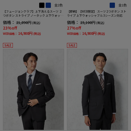
全2色
全1色
【フュージョンクラブ】上下洗えるスーツ ２
【即納】【WEB限定】 スーツ 2つボタン スト
つボタン ストライプ ノータック 上下ウォッシ
ライプ 上下ウォッシャブル 3シーズン対応
ャブル 通年 ポリエステル100%
価格：
価格：
21,890円
23,100円
(税込)
(税込)
23%off
27%off
16,900円
16,900円
WEB価格：
(税込)
WEB価格：
(税込)
SALE
SALE