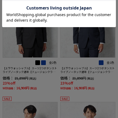
全2色
全1色
【上下ウォッシャブル】スーツ2つボタンスト
【上下ウォッシャブル】スーツ2つボタンスト
ライプノータック通年【フュージョンクラ
ライプノータック通年【フュージョンクラ
ブ】
ブ】
価格：
価格：
21,890円
21,890円
(税込)
(税込)
23%off
23%off
16,900円
16,900円
WEB価格：
(税込)
WEB価格：
(税込)
SALE
SALE