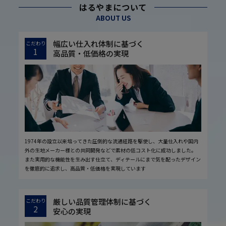
はるやまについて
ABOUT US
幅広い仕入れ体制に基づく
こだわり
1
高品質・低価格の実現
1974年の設立以来培ってきた圧倒的な流通経路を駆使し、大量仕入れや国内
外の生地メーカー様との共同開発などで素材の低コスト化に成功しました。
また実用的な機能性を生み出す仕立て、ディテールにまで気を配ったデザイン
を徹底的に追求し、高品質・低価格を実現しています
厳しい品質管理体制に基づく
こだわり
2
安心の実現