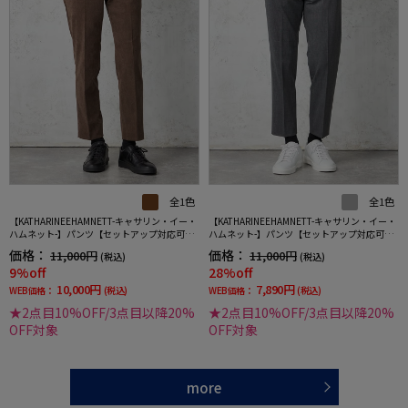
全1色
全1色
【KATHARINEEHAMNETT-キャサリン・イー・
【KATHARINEEHAMNETT-キャサリン・イー・
ハムネット-】パンツ【セットアップ対応可】
ハムネット-】パンツ【セットアップ対応可】
ＫＥＨコーディロイセットアップパンツ無地
ＫＥＨキャリーマンセットアップパンツ無地
価格：
価格：
11,000円
11,000円
(税込)
(税込)
キャサリンＥハムネット秋冬
キャサリンＥハムネット通年
9%off
28%off
10,000円
7,890円
WEB価格：
(税込)
WEB価格：
(税込)
★2点目10%OFF/3点目以降20%
★2点目10%OFF/3点目以降20%
OFF対象
OFF対象
more