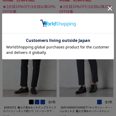
WEB価格：
(税込)
WEB価格：
(税込)
★2点目10%OFF/3点目以降20%
★2点目10%OFF/3点目以降20%
OFF対象
OFF対象
SALE
OUTLET
3
4
全3色
全1色
【AIRSUIT】裾上げ済みセットアップスラック
【KATHARINEEHAMNETT-キャサリン・イー・
スパンツノータック防シワ（イージーケア）
ハムネット-】裾上げ済みスーパーストレッチ
ストレッチ通年吸水速乾UVカット春夏
パンツチノパンウォッシャブルネイビー無地