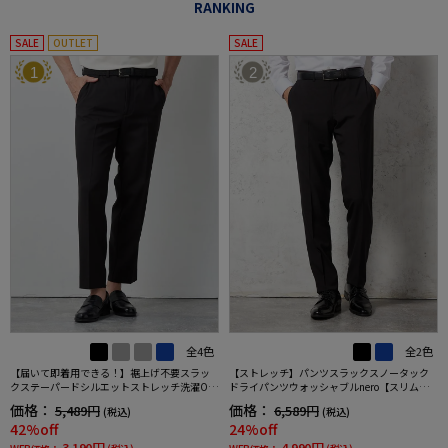
RANKING
SALE
OUTLET
SALE
1
2
全4色
全2色
【届いて即着用できる！】裾上げ不要スラッ
【ストレッチ】パンツスラックスノータック
クステーパードシルエットストレッチ洗濯OK
ドライパンツウォッシャブルnero【スリムデ
イージーケア【SmartPick！】
ザイン】
価格：
価格：
5,489円
6,589円
(税込)
(税込)
42%off
24%off
3,190円
4,990円