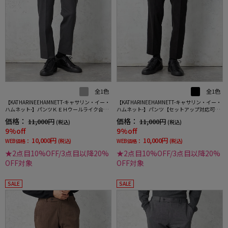
全1色
全1色
【KATHARINEEHAMNETT-キャサリン・イー・
【KATHARINEEHAMNETT-キャサリン・イー・
ハムネット-】パンツＫＥＨウールライク合繊
ハムネット-】パンツ【セットアップ対応可】
セットアップパンツ小柄キャサリンＥハムネ
ＫＥＨコーディロイセットアップパンツ無地
価格：
価格：
11,000円
11,000円
(税込)
(税込)
ット秋冬
キャサリンＥハムネット秋冬
9%off
9%off
10,000円
10,000円
WEB価格：
(税込)
WEB価格：
(税込)
★2点目10%OFF/3点目以降20%
★2点目10%OFF/3点目以降20%
OFF対象
OFF対象
SALE
SALE