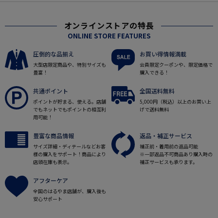
オンラインストアの特長
ONLINE STORE FEATURES
圧倒的な品揃え
お買い得情報満載
大型店限定商品や、特別サイズも
会員限定クーポンや、限定価格で
豊富！
購入できる！
共通ポイント
全国送料無料
ポイントが貯まる、使える。店舗
5,000円（税込）以上のお買い上
でもネットでもポイントの相互利
げで送料無料
用可能！
豊富な商品情報
返品・補正サービス
サイズ詳細・ディテールなどお客
補正前・着用前の返品可能
様の購入をサポート！商品により
※一部返品不可商品あり購入時の
店頭在庫も表示。
補正サービスも承ります。
アフターケア
全国のはるやま店舗が、購入後も
安心サポート