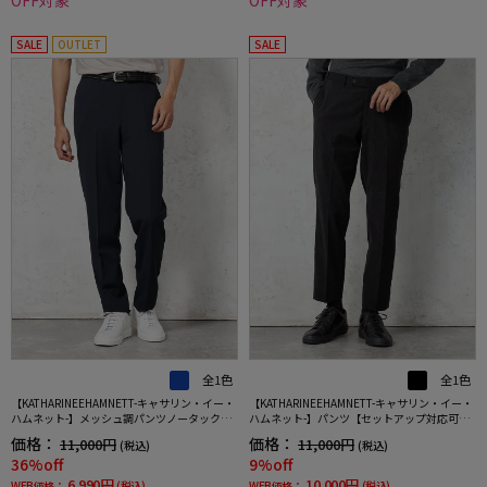
SALE
OUTLET
SALE
全1色
全1色
【KATHARINEEHAMNETT-キャサリン・イー・
【KATHARINEEHAMNETT-キャサリン・イー・
ハムネット-】メッシュ調パンツノータック
ハムネット-】パンツ【セットアップ対応可】
【セットアップ商品有】軽量イージーケアネ
ＫＥＨコーディロイセットアップパンツ無地
価格：
価格：
11,000円
11,000円
(税込)
(税込)
イビー無地春夏
キャサリンＥハムネット秋冬
36%off
9%off
6,990円
10,000円
WEB価格：
(税込)
WEB価格：
(税込)