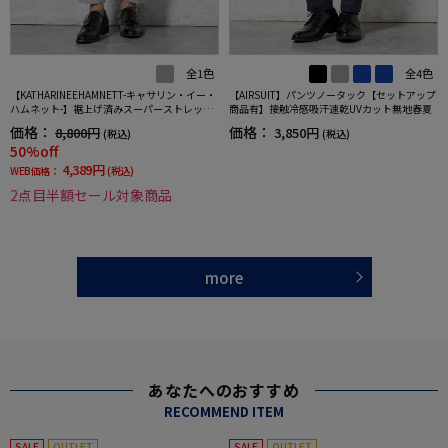
全1色
全4色
【KATHARINEEHAMNETT-キャサリン・イー・
【AIRSUIT】パンツノータック【セットアップ
ハムネット-】裾上げ済みスーパーストレッチ
商品有】接触冷感吸汗速乾UVカット無地春夏
パンツチノパンウォッシャブルライトグレー
価格：
価格：
8,800円
3,850円
(税込)
(税込)
無地
50%off
4,389円
WEB価格：
(税込)
2点目半額セール対象商品
more
あなたへのおすすめ
RECOMMEND ITEM
SALE
OUTLET
SALE
OUTLET