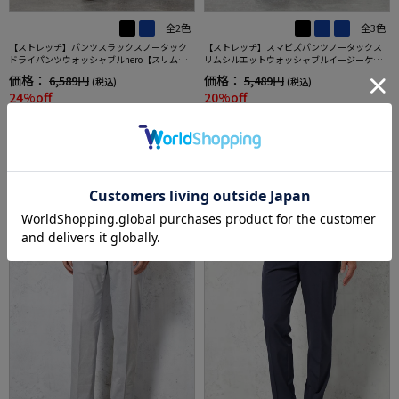
全2色
全3色
【ストレッチ】パンツスラックスノータック
【ストレッチ】スマビズパンツノータックス
ドライパンツウォッシャブルnero【スリムデ
リムシルエットウォッシャブルイージーケア
ザイン】
スラックス
価格：
価格：
6,589円
5,489円
(税込)
(税込)
24%off
20%off
4,990円
4,390円
WEB価格：
(税込)
WEB価格：
(税込)
★2点目10%OFF/3点目以降20%
★2点目10%OFF/3点目以降20%
OFF対象
OFF対象
SALE
OUTLET
3
4