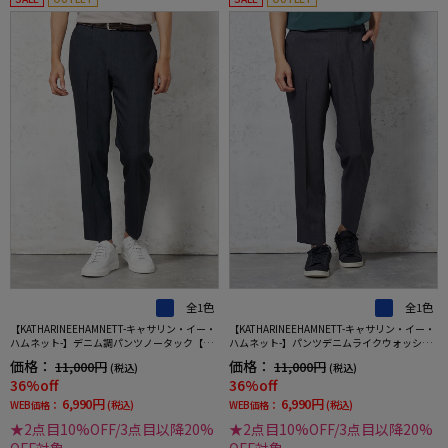
全1色
全1色
【KATHARINEEHAMNETT-キャサリン・イー・
【KATHARINEEHAMNETT-キャサリン・イー・
ハムネット-】デニム調パンツノータック【セ
ハムネット-】パンツデニムライクウォッシャ
ットアップ商品有】ウォッシャブルストレッ
ブル【セットアップ商品有】ネイビー無地
価格：
価格：
11,000円
11,000円
(税込)
(税込)
チネイビー無地
36%off
36%off
6,990円
6,990円
WEB価格：
(税込)
WEB価格：
(税込)
★2点目10%OFF/3点目以降20%
★2点目10%OFF/3点目以降20%
OFF対象
OFF対象