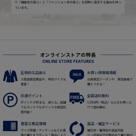
り「機能性の高さ」と「ファッション性の高さ」を同時に追求する強みを持っ
ています。
オンラインストアの特長
ONLINE STORE FEATURES
圧倒的な品揃え
お買い得情報満載
大型店限定商品や、特別サイズも
会員限定クーポンや、限定価格で
豊富！
購入できる！
共通ポイント
全国送料無料
ポイントが貯まる、使える。店舗
5,000円（税込）以上のお買い上
でもネットでもポイントの相互利
げで送料無料
用可能！
豊富な商品情報
返品・補正サービス
サイズ詳細・ディテールなどお客
補正前・着用前の返品可能
様の購入をサポート！商品により
※一部返品不可商品あり購入時の