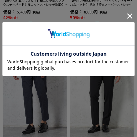
【届いて即着用できる！】裾上げ不要スラッ
【KATHARINEEHAMNETT-キャサリン・イー・
クステーパードシルエットストレッチ洗濯OK
ハムネット-】裾上げ済みスーパーストレッチ
イージーケア【SmartPick！】
パンツチノパンウォッシャブルライトグレー
価格：
価格：
5,489円
8,800円
(税込)
(税込)
無地
42%off
50%off
3,190円
4,389円
WEB価格：
(税込)
WEB価格：
(税込)
★2点目10%OFF/3点目以降20%
2点目半額セール対象商品
OFF対象
SALE
OUTLET
SALE
3
4