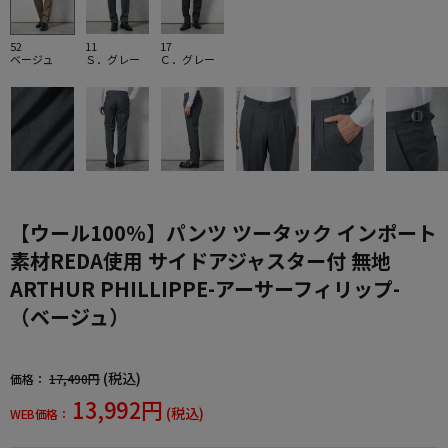
52
11
17
ベージュ
Ｓ．グレー
Ｃ．グレー
【ウール100%】パンツ ツータック インポート
素材REDA使用 サイドアジャスター付 無地
ARTHUR PHILLIPPE-アーサーフィリップ-
（ベージュ）
(税込)
価格：
17,490円
13,992円
(税込)
WEB価格：