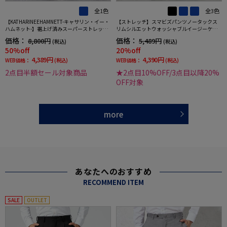
全1色
全3色
【KATHARINEEHAMNETT-キャサリン・イー・
【ストレッチ】スマビズパンツノータックス
ハムネット-】裾上げ済みスーパーストレッチ
リムシルエットウォッシャブルイージーケア
パンツチノパンウォッシャブルネイビー無地
スラックス
価格：
価格：
8,800円
5,489円
(税込)
(税込)
50%off
20%off
4,389円
4,390円
WEB価格：
(税込)
WEB価格：
(税込)
2点目半額セール対象商品
★2点目10%OFF/3点目以降20%
OFF対象
more
あなたへのおすすめ
RECOMMEND ITEM
SALE
OUTLET