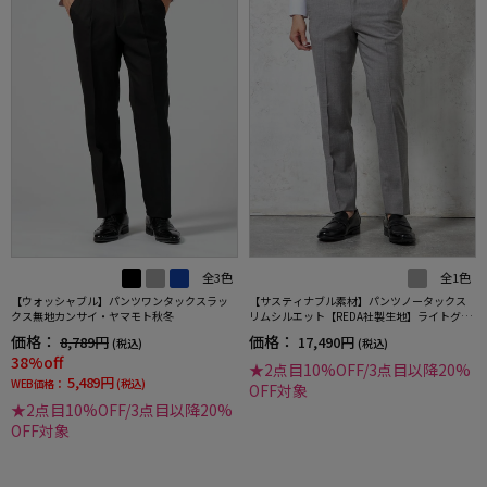
全3色
全1色
【ウォッシャブル】パンツワンタックスラッ
【サスティナブル素材】パンツノータックス
クス無地カンサイ・ヤマモト秋冬
リムシルエット【REDA社製生地】ライトグレ
ー無地STOVEL&MASON
価格：
価格：
8,789円
17,490円
(税込)
(税込)
38%off
★2点目10%OFF/3点目以降20%
5,489円
WEB価格：
(税込)
OFF対象
★2点目10%OFF/3点目以降20%
OFF対象