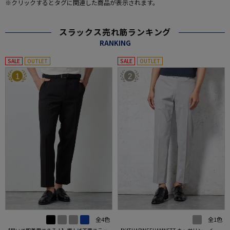
※クリックするとタグに関連した商品が表示されます。
スラックス売れ筋ランキング
RANKING
SALE
OUTLET
SALE
OUTLET
1
2
全4色
全1色