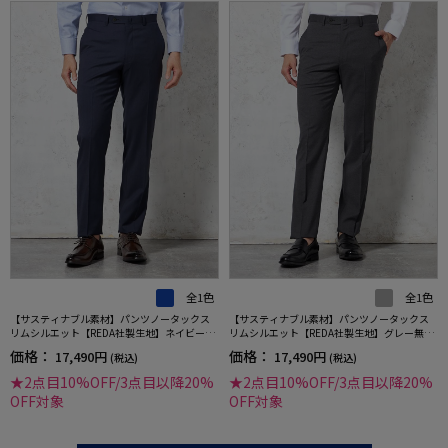
全1色
全1色
【サスティナブル素材】パンツノータックス
【サスティナブル素材】パンツノータックス
リムシルエット【REDA社製生地】ネイビー無
リムシルエット【REDA社製生地】グレー無地
地STOVEL&MASON
STOVEL&MASON
価格：
価格：
17,490円
17,490円
(税込)
(税込)
★2点目10%OFF/3点目以降20%
★2点目10%OFF/3点目以降20%
OFF対象
OFF対象