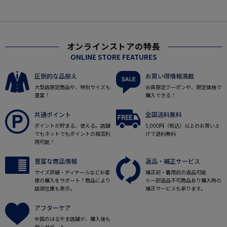
オンラインストアの特長
ONLINE STORE FEATURES
圧倒的な品揃え
お買い得情報満載
大型店限定商品や、特別サイズも
会員限定クーポンや、限定価格で
豊富！
購入できる！
共通ポイント
全国送料無料
ポイントが貯まる、使える。店舗
5,000円（税込）以上のお買い上
でもネットでもポイントの相互利
げで送料無料
用可能！
豊富な商品情報
返品・補正サービス
サイズ詳細・ディテールなどお客
補正前・着用前の返品可能
様の購入をサポート！商品により
※一部返品不可商品あり購入時の
店頭在庫も表示。
補正サービスも承ります。
アフターケア
全国のはるやま店舗が、購入後も
安心サポート