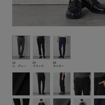
18
09
88
Ｃ．グレー
ブラック
ネイビー