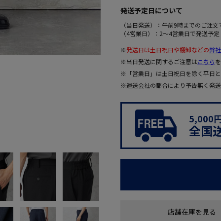
発送予定日について
（当日発送）：午前9時までのご注文
（4営業日）：2～4営業日で発送予定
※
発送日は土日祝日や棚卸などの
弊社
※当日発送に関するご注意は
こちら
を
※「営業日」は土日祝日を除く平日と
※運送会社の都合により予告無く発送
5,00
全国
店舗在庫を見る