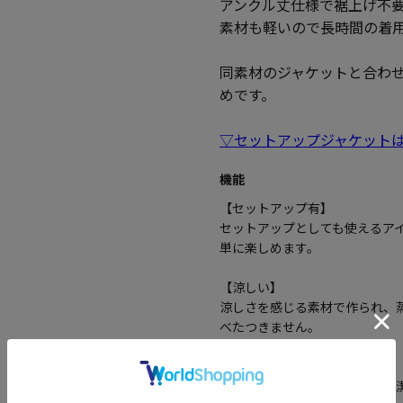
アンクル丈仕様で裾上げ不
素材も軽いので長時間の着
同素材のジャケットと合わ
めです。
▽セットアップジャケット
機能
【セットアップ有】
セットアップとしても使えるア
単に楽しめます。
【涼しい】
涼しさを感じる素材で作られ、
べたつきません。
【パンツ洗濯可】
パンツも洗濯可能で、簡単に清