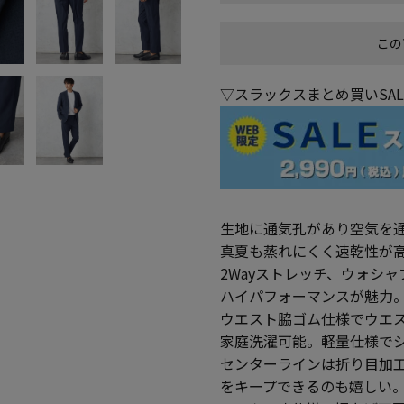
この
▽スラックスまとめ買いSA
生地に通気孔があり空気を
真夏も蒸れにくく速乾性が
2Wayストレッチ、ウォシ
ハイパフォーマンスが魅力
ウエスト脇ゴム仕様でウエ
家庭洗濯可能。軽量仕様で
センターラインは折り目加
をキープできるのも嬉しい