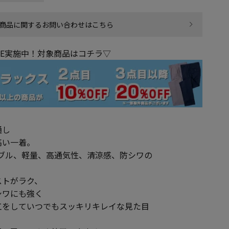
商品に関するお問い合わせはこちら
LE実施中！対象商品はコチラ▽
通し
高い一着。
ャブル、軽量、高通気性、清涼感、防シワの
。
ストがラク、
シワにも強く
工をしていつでもスッキリキレイな見た目
。