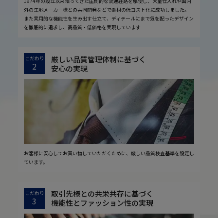
1974年の設立以来培ってきた圧倒的な流通経路を駆使し、大量仕入れや国内
外の生地メーカー様との共同開発などで素材の低コスト化に成功しました。
また実用的な機能性を生み出す仕立て、ディテールにまで気を配ったデザイン
を徹底的に追求し、高品質・低価格を実現しています
厳しい品質管理体制に基づく
こだわり
2
安心の実現
お客様に安心してお買い物していただくために、厳しい品質検査基準を設定し
ています。
取引先様との共栄共存に基づく
こだわり
3
機能性とファッション性の実現