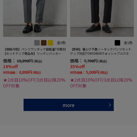
全3色
全1色
【接触冷感】パンツワンタック超軽量TW素材
【即納】裾上げ不要ノータックパンツセット
【セットアップ商品有】リッケンバッカーブ
アップ対応TOKYORUNウォッシャブルウエス
ラック春夏
トシャーリングブレスエフェクト生地ストレ
価格：
価格：
10,890円
7,700円
(税込)
(税込)
ッチ春夏
19%off
35%off
8,800円
5,000円
WEB価格：
(税込)
WEB価格：
(税込)
★2点目10%OFF/3点目以降20%
★2点目10%OFF/3点目以降20%
OFF対象
OFF対象
more