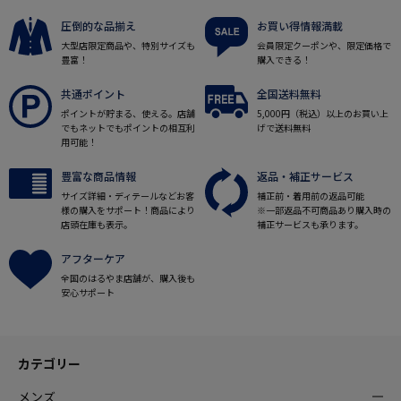
圧倒的な品揃え
お買い得情報満載
大型店限定商品や、特別サイズも
会員限定クーポンや、限定価格で
豊富！
購入できる！
共通ポイント
全国送料無料
ポイントが貯まる、使える。店舗
5,000円（税込）以上のお買い上
でもネットでもポイントの相互利
げで送料無料
用可能！
豊富な商品情報
返品・補正サービス
サイズ詳細・ディテールなどお客
補正前・着用前の返品可能
様の購入をサポート！商品により
※一部返品不可商品あり購入時の
店頭在庫も表示。
補正サービスも承ります。
アフターケア
全国のはるやま店舗が、購入後も
安心サポート
カテゴリー
メンズ