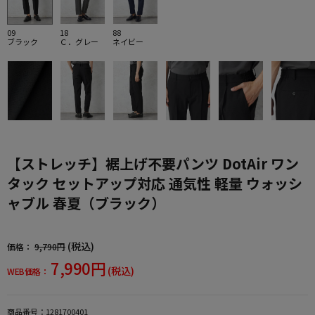
09
18
88
ブラック
Ｃ．グレー
ネイビー
【ストレッチ】裾上げ不要パンツ DotAir ワン
タック セットアップ対応 通気性 軽量 ウォッシ
ャブル 春夏（ブラック）
(税込)
価格：
9,790円
7,990円
(税込)
WEB価格：
商品番号：
1281700401