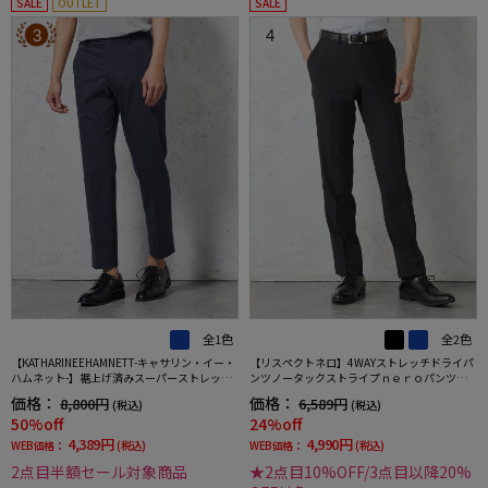
SALE
OUTLET
SALE
3
4
全1色
全2色
【KATHARINEEHAMNETT-キャサリン・イー・
【リスペクトネロ】4WAYストレッチドライパ
ハムネット-】裾上げ済みスーパーストレッチ
ンツノータックストライプｎｅｒｏパンツウ
パンツチノパンウォッシャブルネイビー無地
ォッシャブルノータック春夏
価格：
価格：
8,800円
6,589円
(税込)
(税込)
50%off
24%off
4,389円
4,990円
WEB価格：
(税込)
WEB価格：
(税込)
2点目半額セール対象商品
★2点目10%OFF/3点目以降20%