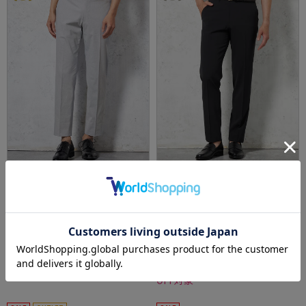
全1色
全3色
【KATHARINEEHAMNETT-キャサリン・イー・
【ストレッチ】スマビズパンツノータックス
ハムネット-】裾上げ済みスーパーストレッチ
リムシルエットウォッシャブルイージーケア
パンツチノパンウォッシャブルライトグレー
スラックス
価格：
価格：
8,800円
5,489円
(税込)
(税込)
無地
50%off
20%off
4,389円
4,390円
WEB価格：
(税込)
WEB価格：
(税込)
2点目半額セール対象商品
★2点目10%OFF/3点目以降20%
OFF対象