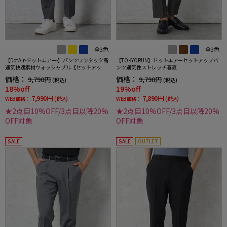
全3色
全3色
【DotAir-ドットエアー-】パンツワンタック高
【TOKYORUN】ドットエアーセットアップパ
通気快適素材ウォッシャブル【セットアップ
ンツ通気性ストレッチ春夏
商品有】TOKYORUN
価格：
価格：
9,790円
9,790円
(税込)
(税込)
18%off
19%off
7,990円
7,890円
WEB価格：
(税込)
WEB価格：
(税込)
★2点目10%OFF/3点目以降20%
★2点目10%OFF/3点目以降20%
OFF対象
OFF対象
SALE
SALE
OUTLET