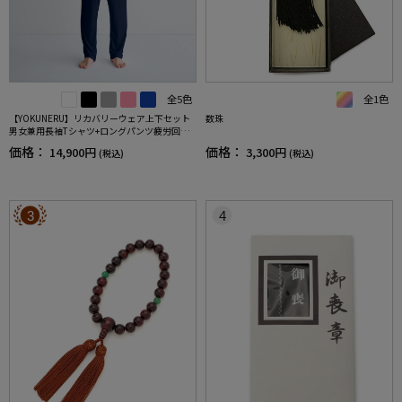
全5色
全1色
【YOKUNERU】リカバリーウェア上下セット
数珠
男女兼用長袖Tシャツ+ロングパンツ疲労回復
血行促進遠赤外線快眠NANOMIX(R)【一般医療
価格：
価格：
14,900円
3,300円
(税込)
(税込)
機器】SS～LLサイズ
3
4