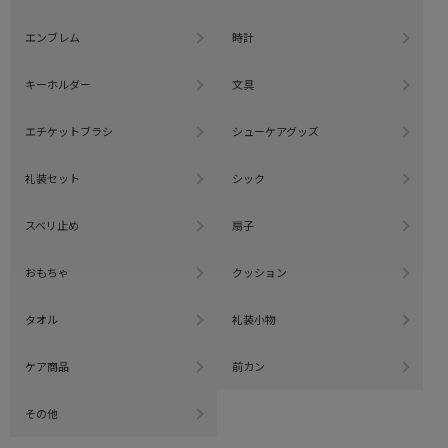
エンブレム
時計
キーホルダー
文具
エチケットブラシ
シューケアグッズ
礼装セット
シック
スベリ止め
扇子
おもちゃ
クッション
タオル
礼装小物
ケア商品
前カン
その他