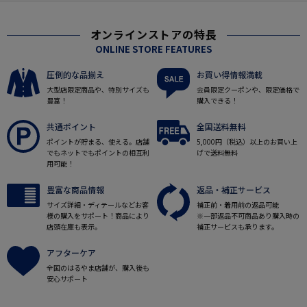
オンラインストアの特長
ONLINE STORE FEATURES
圧倒的な品揃え
お買い得情報満載
大型店限定商品や、特別サイズも
会員限定クーポンや、限定価格で
豊富！
購入できる！
共通ポイント
全国送料無料
ポイントが貯まる、使える。店舗
5,000円（税込）以上のお買い上
でもネットでもポイントの相互利
げで送料無料
用可能！
豊富な商品情報
返品・補正サービス
サイズ詳細・ディテールなどお客
補正前・着用前の返品可能
様の購入をサポート！商品により
※一部返品不可商品あり購入時の
店頭在庫も表示。
補正サービスも承ります。
アフターケア
全国のはるやま店舗が、購入後も
安心サポート