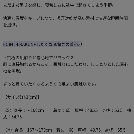
まだまだ暑さを感じ、寝苦しさに途中で起きてしまう季節。
快適な温度をキープしつつ、吸汗速乾が高い素材で快適な睡眠時間
を提供。
POINT4.BAKUNEしたくなる驚きの着心地
・究極の肌触りと着心地でリラックス
肌に直接触れるからこそ、肌触りにこだわり、しっとりとした着心
地を実現。
ずっと着ていたくなるような心地よい肌触りです。
【サイズ詳細(cm)】
〈S〉身長：～168cm 着丈：65 肩幅：48.25 身幅：53.5 袖
丈：54.75
〈M〉身長：167～173cm 着丈：68 肩幅：49.75 身幅：55.5