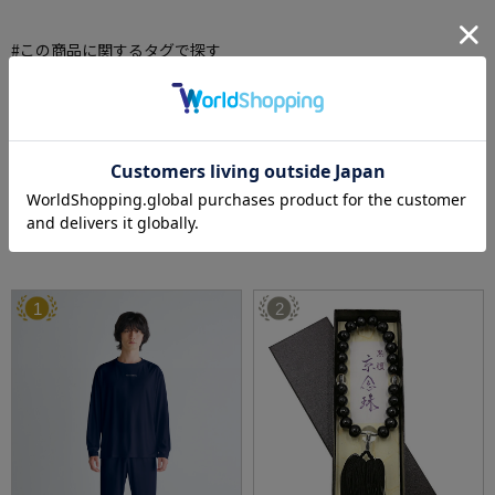
#この商品に関するタグで探す
#リカバリーウェア
#ギフトにおすすめ
#TENTIAL
#安眠
#ルームウェア#
一般医療機器
#一般医療機器認証
#疲労回復
#疲労解消
#パジャマ
もっと見る
※クリックするとタグに関連した商品が表示されます。
その他売れ筋ランキング
RANKING
1
2