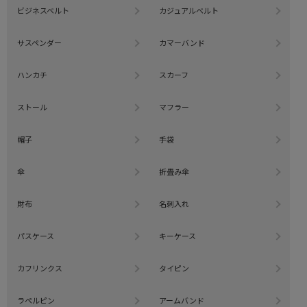
ビジネスベルト
カジュアルベルト
サスペンダー
カマーバンド
ハンカチ
スカーフ
ストール
マフラー
帽子
手袋
傘
折畳み傘
財布
名刺入れ
パスケース
キーケース
カフリンクス
タイピン
ラペルピン
アームバンド