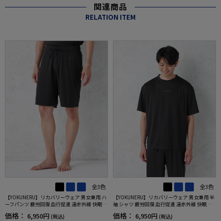
関連商品
RELATION ITEM
全3色
全3色
【YOKUNERU】リカバリーウェア 男女兼用 ハ
【YOKUNERU】リカバリーウェア 男女兼用 半
ーフパンツ 疲労回復 血行促進 遠赤外線 快眠 N
袖 シャツ 疲労回復 血行促進 遠赤外線 快眠 NA
ANOMIX(R)【一般医療機器】SS～LLサイズ
NOMIX(R)【一般医療機器】SS～LLサイズ
価格：
価格：
6,950円
6,950円
(税込)
(税込)