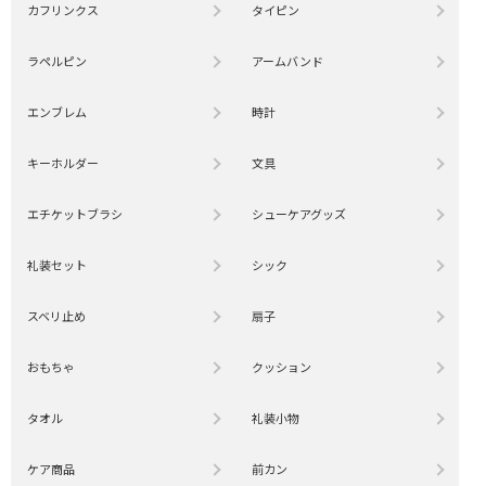
カフリンクス
タイピン
ラペルピン
アームバンド
エンブレム
時計
キーホルダー
文具
エチケットブラシ
シューケアグッズ
礼装セット
シック
スベリ止め
扇子
おもちゃ
クッション
タオル
礼装小物
ケア商品
前カン