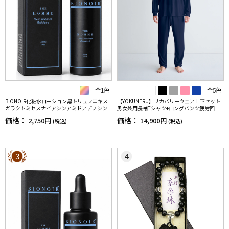
全1色
全5色
BIONOIR化粧水ローション黒トリュフエキス
【YOKUNERU】リカバリーウェア上下セット
ガラクトミセスナイアシンアミドアデノシン
男女兼用長袖Tシャツ+ロングパンツ疲労回復
血行促進遠赤外線快眠NANOMIX(R)【一般医療
価格：
価格：
2,750円
14,900円
(税込)
(税込)
機器】SS～LLサイズ
3
4