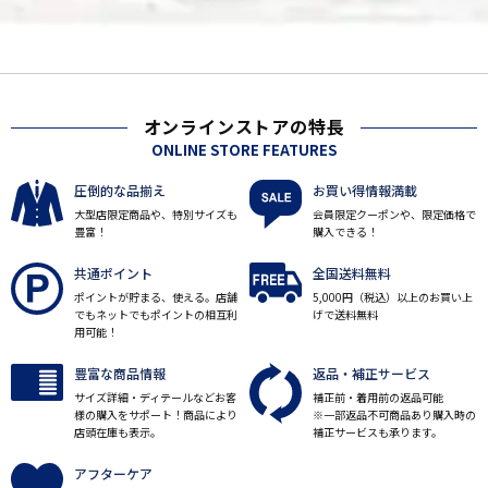
オンラインストアの特長
ONLINE STORE FEATURES
圧倒的な品揃え
お買い得情報満載
大型店限定商品や、特別サイズも
会員限定クーポンや、限定価格で
豊富！
購入できる！
共通ポイント
全国送料無料
ポイントが貯まる、使える。店舗
5,000円（税込）以上のお買い上
でもネットでもポイントの相互利
げで送料無料
用可能！
豊富な商品情報
返品・補正サービス
サイズ詳細・ディテールなどお客
補正前・着用前の返品可能
様の購入をサポート！商品により
※一部返品不可商品あり購入時の
店頭在庫も表示。
補正サービスも承ります。
アフターケア