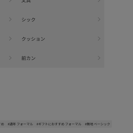
シック
クッション
前カン
すめ
#通年 フォーマル
#ギフトにおすすめ フォーマル
#無地 ベーシック