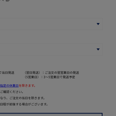
で当日発送
（翌日発送）：ご注文の翌営業日の発送
（5営業日）：3～5営業日で発送予定
指定の休業日
を除きます。
ご確認ください。
なり、ご注文の当日を除きます。
日程が前後する場合がございます。