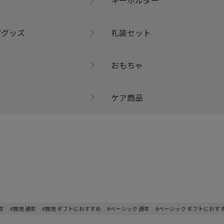
アグッズ
礼装セット
おもちゃ
ケア商品
年
#無地 通年
#無地 ギフトにおすすめ
#ベーシック 通年
#ベーシック ギフトにおす