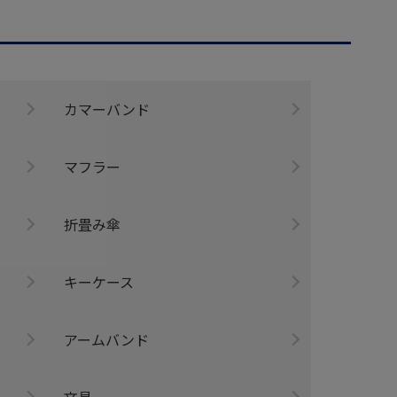
カマーバンド
マフラー
折畳み傘
キーケース
アームバンド
文具