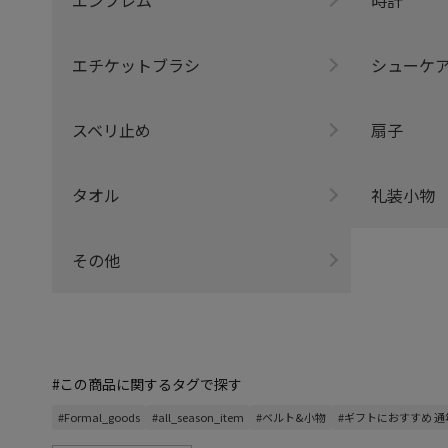
エチケットブラシ
シューケ
スベリ止め
扇子
タオル
礼装小物
その他
#この商品に関するタグで探す
#Formal_goods
#all_season_item
#ベルト&小物
#ギフトにおすすめ 通