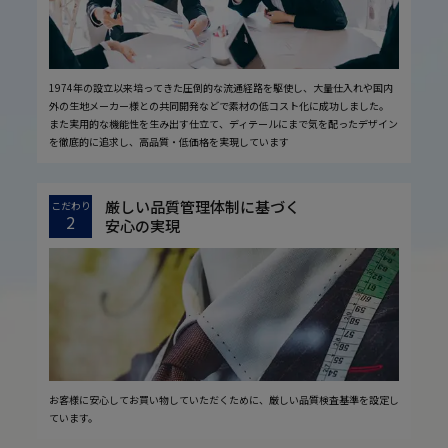
1974年の設立以来培ってきた圧倒的な流通経路を駆使し、大量仕入れや国内
外の生地メーカー様との共同開発などで素材の低コスト化に成功しました。
また実用的な機能性を生み出す仕立て、ディテールにまで気を配ったデザイン
を徹底的に追求し、高品質・低価格を実現しています
厳しい品質管理体制に基づく
こだわり
2
安心の実現
お客様に安心してお買い物していただくために、厳しい品質検査基準を設定し
ています。