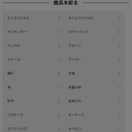
商品を絞る
ビジネスベルト
カジュアルベルト
サスペンダー
カマーバンド
ハンカチ
スカーフ
ストール
マフラー
帽子
手袋
傘
折畳み傘
財布
名刺入れ
パスケース
キーケース
カフリンクス
タイピン