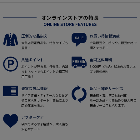
オンラインストアの特長
ONLINE STORE FEATURES
圧倒的な品揃え
お買い得情報満載
大型店限定商品や、特別サイズも
会員限定クーポンや、限定価格で
豊富！
購入できる！
共通ポイント
全国送料無料
ポイントが貯まる、使える。店舗
5,000円（税込）以上のお買い上
でもネットでもポイントの相互利
げで送料無料
用可能！
豊富な商品情報
返品・補正サービス
サイズ詳細・ディテールなどお客
補正前・着用前の返品可能
様の購入をサポート！商品により
※一部返品不可商品あり購入時の
店頭在庫も表示。
補正サービスも承ります。
アフターケア
全国のはるやま店舗が、購入後も
安心サポート