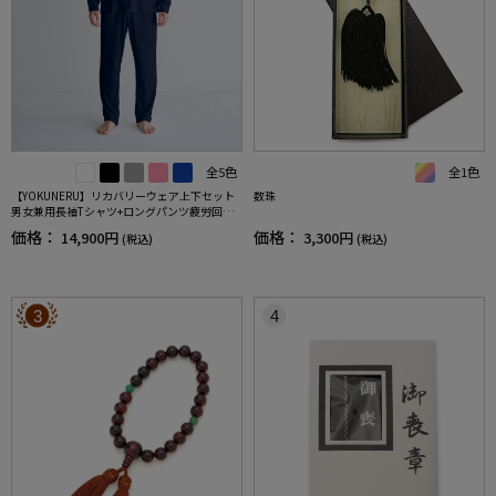
全5色
全1色
【YOKUNERU】リカバリーウェア上下セット
数珠
男女兼用長袖Tシャツ+ロングパンツ疲労回復
血行促進遠赤外線快眠NANOMIX(R)【一般医療
価格：
価格：
14,900円
3,300円
(税込)
(税込)
機器】SS～LLサイズ
3
4