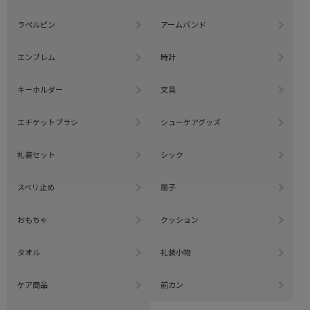
ラペルピン
アームバンド
エンブレム
時計
キーホルダー
文具
エチケットブラシ
シューケアグッズ
礼装セット
シック
スベリ止め
扇子
おもちゃ
クッション
タオル
礼装小物
ケア商品
前カン