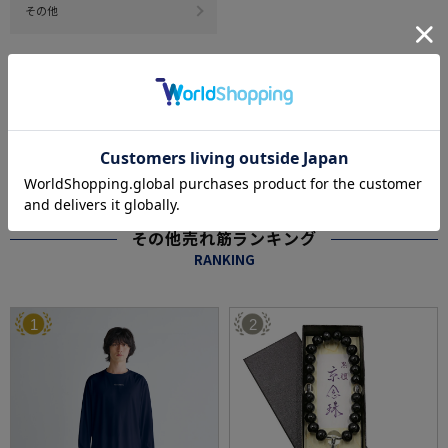
その他
#この商品に関するタグで探す
#リカバリーウェア
#ギフトにおすすめ
#TENTIAL
#安眠
#ルームウェア#
一般医療機器
#一般医療機器認証
#疲労回復
#疲労解消
#パジャマ
もっと見る
※クリックするとタグに関連した商品が表示されます。
その他売れ筋ランキング
RANKING
1
2