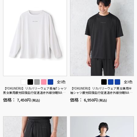
全5色
全3色
【YOKUNERU】リカバリーウェア長袖Tシャツ
【YOKUNERU】リカバリーウェア男女兼用半
男女兼用疲労回復血行促進遠赤外線快眠NANO
袖シャツ疲労回復血行促進遠赤外線快眠NANO
MIX(R)【一般医療機器】SS～LLサイズ
MIX(R)【一般医療機器】SS～LLサイズ
価格：
価格：
7,450円
6,950円
(税込)
(税込)