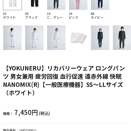
01
09
19
24
88
ホワイト
ブラック
Ｃ．グレー
ピンク
ネイビー
【YOKUNERU】リカバリーウェア ロングパン
ツ 男女兼用 疲労回復 血行促進 遠赤外線 快眠
NANOMIX(R)【一般医療機器】SS～LLサイズ
（ホワイト）
7,450円
(税込)
価格：
商品番号：
1683700611