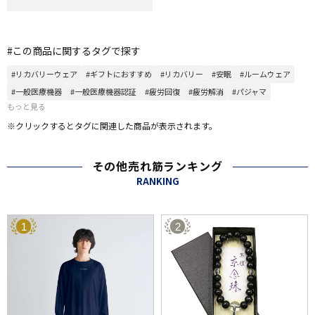
#この商品に関するタグで探す
#リカバリーウェア
#ギフトにおすすめ
#リカバリー
#安眠
#ルームウェア
#一般医療機器
#一般医療機器認証
#疲労回復
#疲労解消
#パジャマ
もっと見る
※クリックするとタグに関連した商品が表示されます。
その他売れ筋ランキング
RANKING
1
2