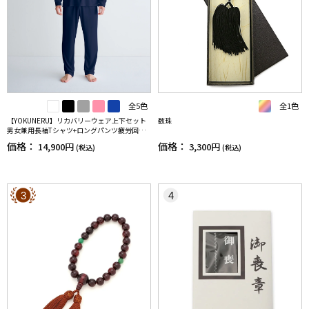
全5色
全1色
【YOKUNERU】リカバリーウェア上下セット
数珠
男女兼用長袖Tシャツ+ロングパンツ疲労回復
血行促進遠赤外線快眠NANOMIX(R)【一般医療
価格：
価格：
14,900円
3,300円
(税込)
(税込)
機器】SS～LLサイズ
3
4