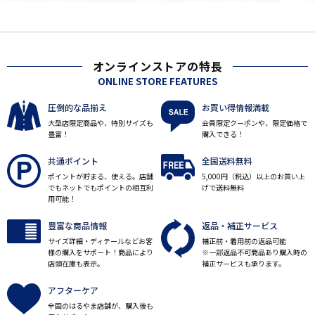
オンラインストアの特長
ONLINE STORE FEATURES
圧倒的な品揃え
お買い得情報満載
大型店限定商品や、特別サイズも
会員限定クーポンや、限定価格で
豊富！
購入できる！
共通ポイント
全国送料無料
ポイントが貯まる、使える。店舗
5,000円（税込）以上のお買い上
でもネットでもポイントの相互利
げで送料無料
用可能！
豊富な商品情報
返品・補正サービス
サイズ詳細・ディテールなどお客
補正前・着用前の返品可能
様の購入をサポート！商品により
※一部返品不可商品あり購入時の
店頭在庫も表示。
補正サービスも承ります。
アフターケア
全国のはるやま店舗が、購入後も