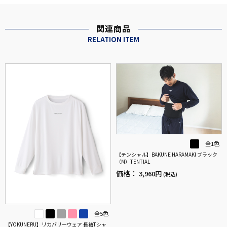
関連商品
RELATION ITEM
全1色
【テンシャル】BAKUNE HARAMAKI ブラック
（M）TENTIAL
価格：
3,960円
(税込)
全5色
【YOKUNERU】リカバリーウェア 長袖Tシャ