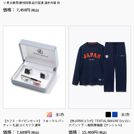
ツ 男女兼用 疲労回復 血行促進 遠赤外線 快眠 N
ANOMIX(R)【一般医療機器】SS～LLサイズ
価格：
7,450円
(税込)
全1色
全2色
【カフス・タイピンセット】 フォーマル パー
【侍JAPANコラボ】TENTIAL BAKUNE Dry ロン
ティー 礼装 ユミカツラ 通年
グパンツ 下 一般医療機器【テンシャル】
価格：
価格：
7,689円
15,400円
(税込)
(税込)