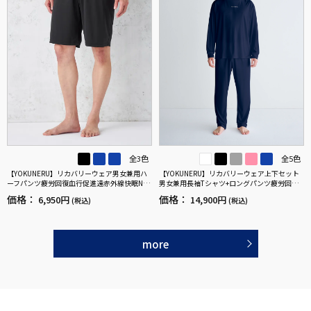
全3色
全5色
【YOKUNERU】リカバリーウェア男女兼用ハ
【YOKUNERU】リカバリーウェア上下セット
ーフパンツ疲労回復血行促進遠赤外線快眠NA
男女兼用長袖Tシャツ+ロングパンツ疲労回復
NOMIX(R)【一般医療機器】SS～LLサイズ
血行促進遠赤外線快眠NANOMIX(R)【一般医療
価格：
価格：
6,950円
14,900円
(税込)
(税込)
機器】SS～LLサイズ
more