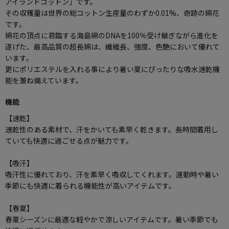
アイランドコットン」です。
その収穫量は世界の総コットン生産量のわずか0.01%、奇跡の綿花
です。
綿花の頂点に君臨する海島綿のDNAを100％受け継ぎながら進化を
遂げた、最高品質の超長綿は、繊維長、強度、色艶において優れて
います。
更にポリエステルを入れる事により暑い夏にぴったりな吸水速乾機
能を兼ね備えています。
機能
【速乾】
速乾性のある素材で、汗をかいても素早く乾きます。長時間着用し
ていても快適に過ごせる点が魅力です。
【吸汗】
吸汗性に優れており、汗を素早く吸収してくれます。運動時や暑い
季節にも快適に着られる機能性が高いアイテムです。
【春夏】
春夏シーズンに最適な軽やかで涼しいアイテムです。暑い季節でも