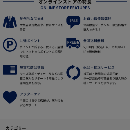
オンラインストアの特長
ONLINE STORE FEATURES
圧倒的な品揃え
お買い得情報満載
大型店限定商品や、特別サイズも
会員限定クーポンや、限定価格で
豊富！
購入できる！
共通ポイント
全国送料無料
ポイントが貯まる、使える。店舗
5,000円（税込）以上のお買い上
でもネットでもポイントの相互利
げで送料無料
用可能！
豊富な商品情報
返品・補正サービス
サイズ詳細・ディテールなどお客
補正前・着用前の返品可能
様の購入をサポート！商品により
※一部返品不可商品あり購入時の
店頭在庫も表示。
補正サービスも承ります。
アフターケア
全国のはるやま店舗が、購入後も
安心サポート
カテゴリー