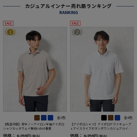
カジュアルインナー売れ筋ランキング
RANKING
SALE
SALE
1
2
全3色
全4色
【吸湿冷感】完全ノーアイロン半袖アイポロ
【アイポロシャツ】アイポロドライキューブ
シャツカッタウェイ無地i-shirt春夏
ｘアイスライブボタンダウンカジュアルイン
ナー吸汗速乾抗菌加工ストレッチ形態安定春
価格：
価格：
6,259円
6,259円
(税込)
(税込)
夏