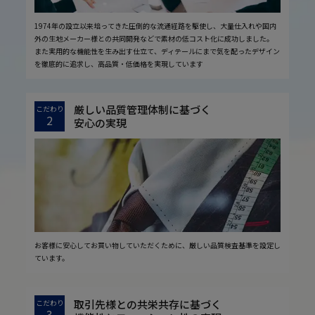
1974年の設立以来培ってきた圧倒的な流通経路を駆使し、大量仕入れや国内
外の生地メーカー様との共同開発などで素材の低コスト化に成功しました。
また実用的な機能性を生み出す仕立て、ディテールにまで気を配ったデザイン
を徹底的に追求し、高品質・低価格を実現しています
厳しい品質管理体制に基づく
こだわり
2
安心の実現
お客様に安心してお買い物していただくために、厳しい品質検査基準を設定し
ています。
取引先様との共栄共存に基づく
こだわり
3