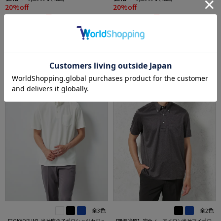
20%off
20%off
4,990円
4,990円
WEB価格：
(税込)
WEB価格：
(税込)
★2点で1,000円OFF／3点で3,00
★2点で1,000円OFF／3点で3,00
0円OFF対象
0円OFF対象
SALE
OUTLET
SALE
OUTLET
3
4
全3色
全2色
【TOKYORUN】半袖鹿の子ポロシャツカジュ
【吸湿冷感】完全ノーアイロン半袖アイポロ