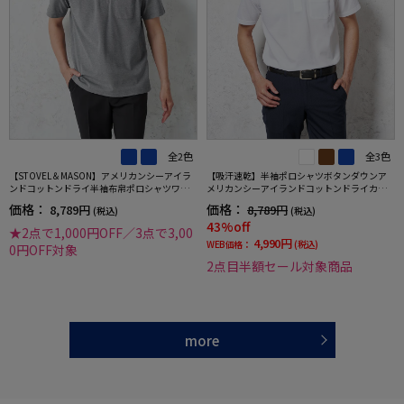
全2色
全3色
【STOVEL＆MASON】アメリカンシーアイラ
【吸汗速乾】半袖ポロシャツボタンダウンア
ンドコットンドライ半袖布帛ポロシャツワイ
メリカンシーアイランドコットンドライカジ
ドカラーカジュアルインナーストーベルアン
ュアルインナー無地春夏
価格：
価格：
8,789円
8,789円
(税込)
(税込)
ドメイソン吸汗速乾春夏
43%off
★2点で1,000円OFF／3点で3,00
4,990円
WEB価格：
(税込)
0円OFF対象
2点目半額セール対象商品
more