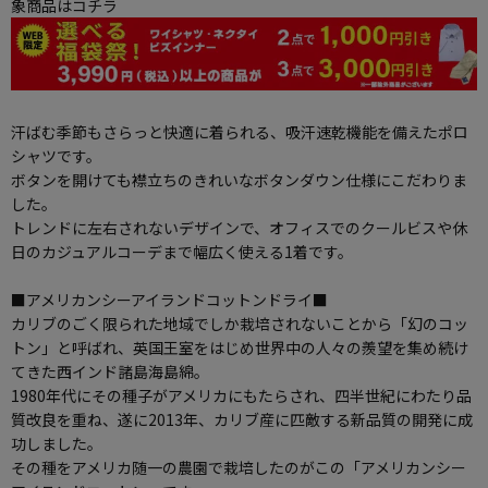
象商品はコチラ
汗ばむ季節もさらっと快適に着られる、吸汗速乾機能を備えたポロ
シャツです。
ボタンを開けても襟立ちのきれいなボタンダウン仕様にこだわりま
した。
トレンドに左右されないデザインで、オフィスでのクールビスや休
日のカジュアルコーデまで幅広く使える1着です。
■アメリカンシーアイランドコットンドライ■
カリブのごく限られた地域でしか栽培されないことから「幻のコッ
トン」と呼ばれ、英国王室をはじめ世界中の人々の羨望を集め続け
てきた西インド諸島海島綿。
1980年代にその種子がアメリカにもたらされ、四半世紀にわたり品
質改良を重ね、遂に2013年、カリブ産に匹敵する新品質の開発に成
功しました。
その種をアメリカ随一の農園で栽培したのがこの「アメリカンシー