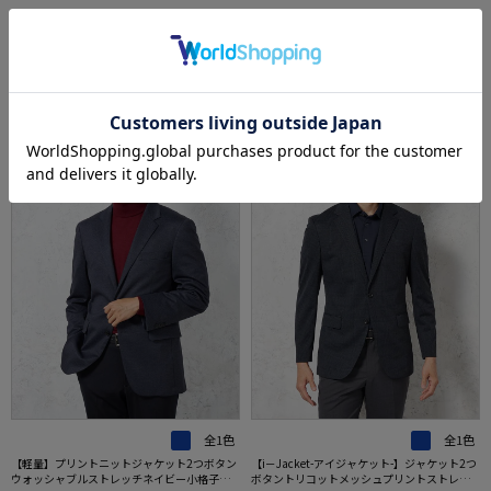
あなたへのおすすめ
RECOMMEND ITEM
SALE
OUTLET
SALE
全1色
全1色
【軽量】プリントニットジャケット2つボタン
【i－Jacket-アイジャケット-】ジャケット2つ
ウォッシャブルストレッチネイビー小格子【i
ボタントリコットメッシュプリントストレッ