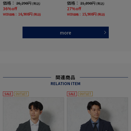
チニット素材高通気軽量春夏
チ高通気軽量ネイビー無地春夏
価格：
価格：
26,290円
21,890円
(税込)
(税込)
36%off
27%off
16,900円
15,900円
WEB価格：
(税込)
WEB価格：
(税込)
more
関連商品
RELATION ITEM
SALE
OUTLET
SALE
OUTLET