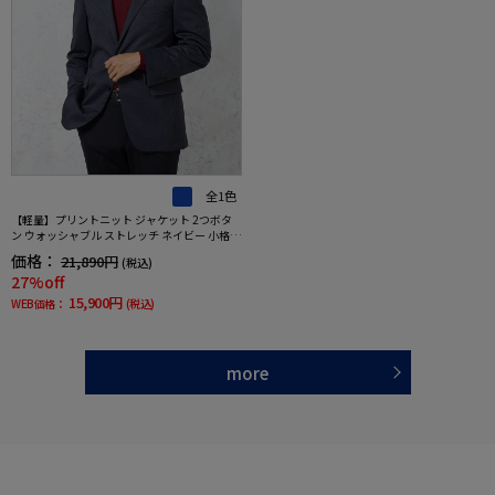
全1色
【軽量】プリントニット ジャケット 2つボタ
ン ウォッシャブル ストレッチ ネイビー 小格子
【i－Jacket-アイジャケット-】 秋冬
価格：
21,890円
(税込)
27%off
15,900円
WEB価格：
(税込)
more