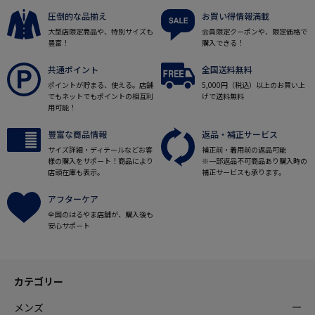
圧倒的な品揃え
お買い得情報満載
大型店限定商品や、特別サイズも
会員限定クーポンや、限定価格で
豊富！
購入できる！
共通ポイント
全国送料無料
ポイントが貯まる、使える。店舗
5,000円（税込）以上のお買い上
でもネットでもポイントの相互利
げで送料無料
用可能！
豊富な商品情報
返品・補正サービス
サイズ詳細・ディテールなどお客
補正前・着用前の返品可能
様の購入をサポート！商品により
※一部返品不可商品あり購入時の
店頭在庫も表示。
補正サービスも承ります。
アフターケア
全国のはるやま店舗が、購入後も
安心サポート
カテゴリー
メンズ