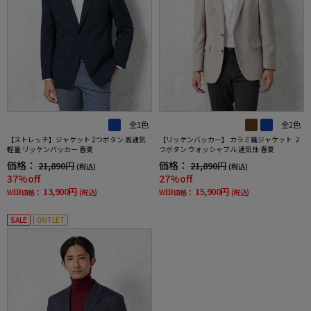
全1色
全2色
【ストレッチ】ジャケット 2つボタン 高通気
【リッケンバッカー】 カラミ織ジャケット ２
軽量 リッケンバッカー 春夏
つボタン ウォッシャブル 通気性 春夏
価格：
価格：
21,890円
21,890円
(税込)
(税込)
37%off
27%off
13,900円
15,900円
WEB価格：
(税込)
WEB価格：
(税込)
SALE
OUTLET