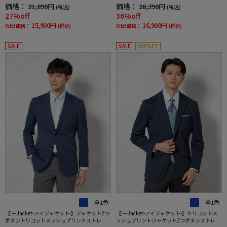
－Jacket-アイジャケット-】秋冬
チニット素材高通気軽量春夏
価格：
価格：
21,890円
26,290円
(税込)
(税込)
27%off
36%off
15,900円
16,900円
WEB価格：
(税込)
WEB価格：
(税込)
SALE
SALE
OUTLET
全1色
全1色
【i－Jacket-アイジャケット-】ジャケット2つ
【i－Jacket-アイジャケット-】トリコットメ
ボタントリコットメッシュプリントストレッ
ッシュプリントジャケット2つボタンストレッ