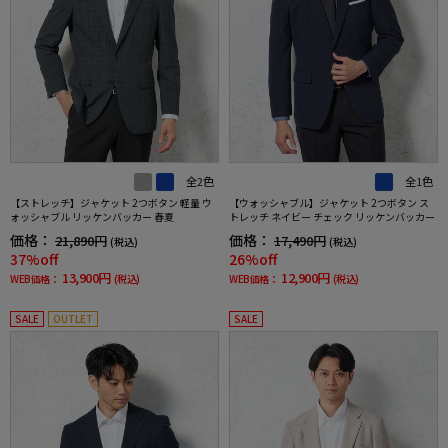
全2色
全1色
【ストレッチ】ジャケット 2つボタン 軽量 ウ
【ウォッシャブル】ジャケット 2つボタン ス
ォッシャブル リッケンバッカー 春夏
トレッチ ネイビー チェック リッケンバッカー
価格：
価格：
21,890円
17,490円
(税込)
(税込)
37%off
26%off
13,900円
12,900円
WEB価格：
(税込)
WEB価格：
(税込)
SALE
OUTLET
SALE