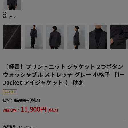
15
Ｍ．グレー
【軽量】プリントニット ジャケット 2つボタン
ウォッシャブル ストレッチ グレー 小格子 【i－
Jacket-アイジャケット-】 秋冬
OUTLET
(税込)
価格：
21,890円
15,900円
(税込)
WEB価格：
商品番号：
1278775611