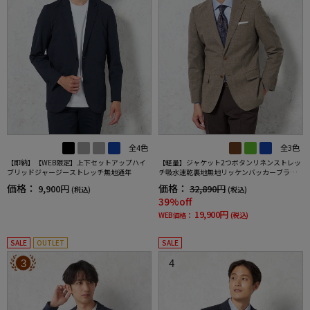
全4色
全3色
【即納】【WEB限定】上下セットアップハイ
【軽量】ジャケット2つボタンリネンストレッ
ブリッドジャージーストレッチ無地通年
チ吸水速乾裏地無地リッケンバッカーブラッ
ク春夏
価格：
価格：
9,900円
32,890円
(税込)
(税込)
39%off
19,900円
WEB価格：
(税込)
SALE
OUTLET
SALE
3
4