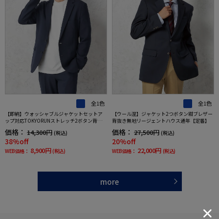
全1色
全1色
【即納】ウォッシャブルジャケットセットア
【ウール混】ジャケット2つボタン紺ブレザー
ップ対応TOKYORUNストレッチ2ボタン背抜き
背抜き無地リージェントハウス通年【定番】
仕様ブレスエフェクト生地春夏
価格：
価格：
14,300円
27,500円
(税込)
(税込)
38%off
20%off
8,900円
22,000円
WEB価格：
(税込)
WEB価格：
(税込)
more