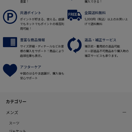
豊富！
購入できる！
共通ポイント
全国送料無料
ポイントが貯まる、使える。店舗
5,000円（税込）以上のお買い上
でもネットでもポイントの相互利
げで送料無料
用可能！
豊富な商品情報
返品・補正サービス
サイズ詳細・ディテールなどお客
補正前・着用前の返品可能
様の購入をサポート！商品により
※一部返品不可商品あり購入時の
店頭在庫も表示。
補正サービスも承ります。
アフターケア
全国のはるやま店舗が、購入後も
安心サポート
カテゴリー
メンズ
スーツ
ジャケット