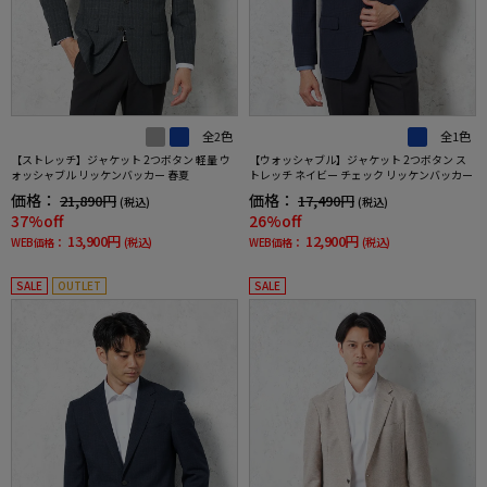
全2色
全1色
【ストレッチ】ジャケット 2つボタン 軽量 ウ
【ウォッシャブル】ジャケット 2つボタン ス
ォッシャブル リッケンバッカー 春夏
トレッチ ネイビー チェック リッケンバッカー
価格：
価格：
21,890円
17,490円
(税込)
(税込)
37%off
26%off
13,900円
12,900円
WEB価格：
(税込)
WEB価格：
(税込)
SALE
OUTLET
SALE