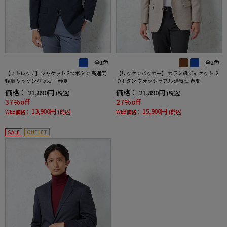
全1色
全2色
【ストレッチ】ジャケット 2つボタン 高通気
【リッケンバッカー】 カラミ織ジャケット ２
軽量 リッケンバッカー 春夏
つボタン ウォッシャブル 通気性 春夏
価格：
価格：
21,890円
21,890円
(税込)
(税込)
37%off
27%off
13,900円
15,900円
WEB価格：
(税込)
WEB価格：
(税込)
SALE
OUTLET