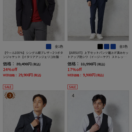
全1色
全3色
【ウール100％】シングル紺ブレザー2つボタ
【AIRSUIT】上下セットパンツ裾上げ済みセッ
ンジャケット【イタリアアンジェリコ社製生
トアップ防シワ（イージーケア）ストレッチ
地】ネイビー無地リッケンバッカー通年
通年吸汗速乾UVカット2つボタンジャケットノ
価格：
価格：
39,490円
11,990円
(税込)
(税込)
ータックスラックス春夏
24%off
17%off
29,900円
9,900円
WEB価格：
(税込)
WEB価格：
(税込)
SALE
SALE
3
4