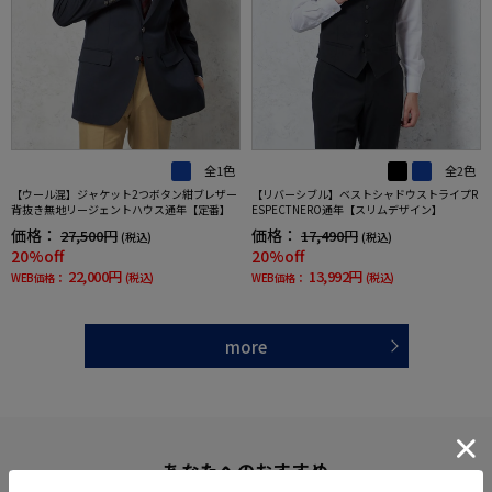
全1色
全2色
【ウール混】ジャケット2つボタン紺ブレザー
【リバーシブル】ベストシャドウストライプR
背抜き無地リージェントハウス通年【定番】
ESPECTNERO通年【スリムデザイン】
価格：
価格：
27,500円
17,490円
(税込)
(税込)
20%off
20%off
22,000円
13,992円
WEB価格：
(税込)
WEB価格：
(税込)
more
あなたへのおすすめ