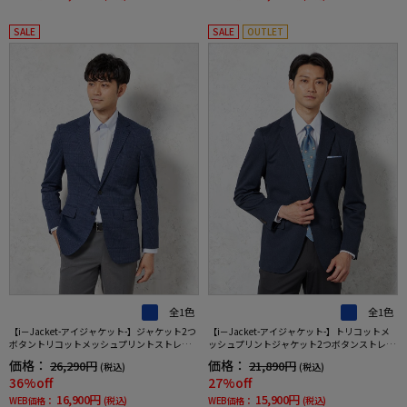
SALE
SALE
OUTLET
全1色
全1色
【i－Jacket-アイジャケット-】ジャケット2つ
【i－Jacket-アイジャケット-】トリコットメ
ボタントリコットメッシュプリントストレッ
ッシュプリントジャケット2つボタンストレッ
チニット素材高通気軽量春夏
チ高通気軽量ネイビー無地春夏
価格：
価格：
26,290円
21,890円
(税込)
(税込)
36%off
27%off
16,900円
15,900円
WEB価格：
(税込)
WEB価格：
(税込)