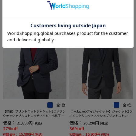
RECOMMEND ITEM
SALE
OUTLET
SALE
全1色
全1色
【軽量】プリントニットジャケット2つボタン
【i－Jacket-アイジャケット-】ジャケット2つ
ウォッシャブルストレッチネイビー小格子【i
ボタントリコットメッシュプリントストレッ
－Jacket-アイジャケット-】秋冬
チニット素材高通気軽量春夏
価格：
価格：
21,890円
26,290円
(税込)
(税込)
27%off
36%off
15,900円
16,900円
WEB価格：
(税込)
WEB価格：
(税込)