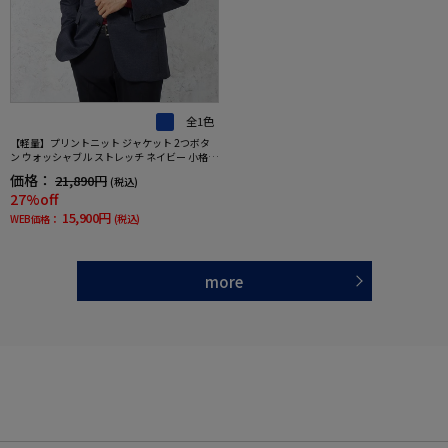
全1色
【軽量】プリントニット ジャケット 2つボタ
ン ウォッシャブル ストレッチ ネイビー 小格子
【i－Jacket-アイジャケット-】 秋冬
価格：
21,890円
(税込)
27%off
15,900円
WEB価格：
(税込)
more