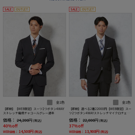
SALE
OUTLET
SALE
OUTLET
全1色
全1色
【即納】【WEB限定】スーツ2つボタン4WAY
【即納】選べる2着22000円【WEB限定】スー
ストレッチ織柄チャコールグレー通年
ツ2つボタン4WAYストレッチマイクロチェッ
クグレー
価格：
価格：
24,200円
22,000円
(税込)
(税込)
40%off
37%off
14,500円
13,900円
WEB価格：
(税込)
WEB価格：
(税込)