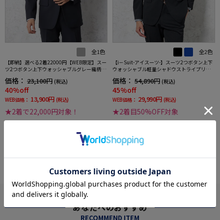
全1色
全2色
【即納】選べる2着22000円【WEB限定】スー
【i－Suit-アイスーツ-】スーツ2つボタン上下
ツ2つボタン上下ウォッシャブルグレー織柄無
ウォッシャブル軽量シャドウストライプリッ
地3シーズン対応
ケンバッカー春夏
価格：
価格：
23,100円
54,890円
(税込)
(税込)
40%off
45%off
13,900円
29,990円
WEB価格：
(税込)
WEB価格：
(税込)
★2着で22,000円対象！
★2着目50%OFF対象
more
あなたへのおすすめ
RECOMMEND ITEM