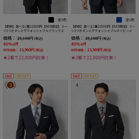
全1色
全1色
【即納】選べる2着22000円【WEB限定】スー
【即納】選べる2着22000円【WEB限定】スー
ツ2つボタン上下ウォッシャブルブラックスト
ツ2つボタン上下ウォッシャブルネイビー小柄
ライプ3シーズン対応
3シーズン対応
価格：
価格：
23,100円
23,100円
(税込)
(税込)
40%off
40%off
13,900円
13,900円
WEB価格：
(税込)
WEB価格：
(税込)
★2着で22,000円対象！
★2着で22,000円対象！
SALE
OUTLET
SALE
OUTLET
3
4