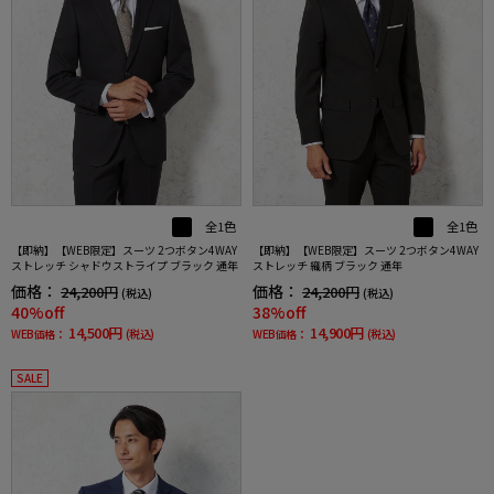
全1色
全1色
【即納】【WEB限定】スーツ 2つボタン4WAY
【即納】【WEB限定】スーツ 2つボタン4WAY
ストレッチ シャドウストライプ ブラック 通年
ストレッチ 織柄 ブラック 通年
価格：
価格：
24,200円
24,200円
(税込)
(税込)
40%off
38%off
14,500円
14,900円
WEB価格：
(税込)
WEB価格：
(税込)
SALE