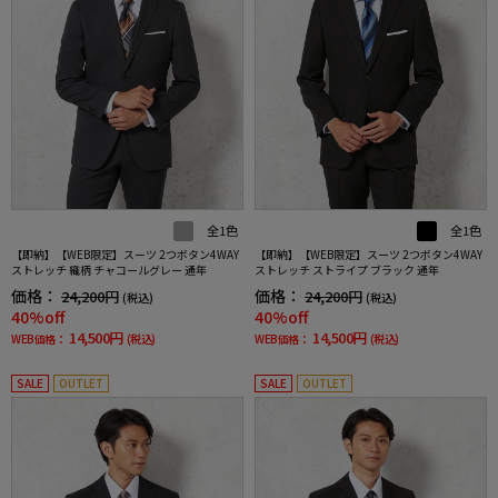
全1色
全1色
【即納】【WEB限定】スーツ 2つボタン4WAY
【即納】【WEB限定】スーツ 2つボタン4WAY
ストレッチ 織柄 チャコールグレー 通年
ストレッチ ストライプ ブラック 通年
価格：
価格：
24,200円
24,200円
(税込)
(税込)
40%off
40%off
14,500円
14,500円
WEB価格：
(税込)
WEB価格：
(税込)
SALE
OUTLET
SALE
OUTLET