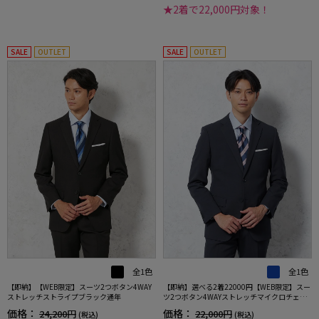
★2着で22,000円対象！
SALE
OUTLET
SALE
OUTLET
全1色
全1色
【即納】【WEB限定】スーツ2つボタン4WAY
【即納】選べる2着22000円【WEB限定】スー
ストレッチストライプブラック通年
ツ2つボタン4WAYストレッチマイクロチェッ
クネイビー
価格：
価格：
24,200円
22,000円
(税込)
(税込)