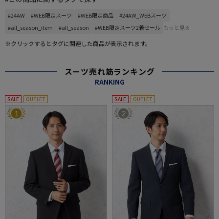
#24AW
#WEB限定スーツ
#WEB限定商品
#24AW_WEBスーツ
#all_season_item
#all_season
#WEB限定スーツ2着セール
もっと見る
※クリックするとタグに関連した商品が表示されます。
スーツ売れ筋ランキング
RANKING
SALE
OUTLET
SALE
OUTLET
1
2