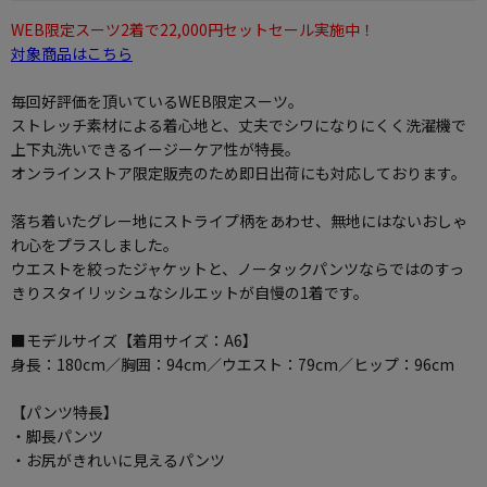
WEB限定スーツ2着で22,000円セットセール実施中！
対象商品はこちら
毎回好評価を頂いているWEB限定スーツ。
ストレッチ素材による着心地と、丈夫でシワになりにくく洗濯機で
上下丸洗いできるイージーケア性が特長。
オンラインストア限定販売のため即日出荷にも対応しております。
落ち着いたグレー地にストライプ柄をあわせ、無地にはないおしゃ
れ心をプラスしました。
ウエストを絞ったジャケットと、ノータックパンツならではのすっ
きりスタイリッシュなシルエットが自慢の1着です。
■モデルサイズ【着用サイズ：A6】
身長：180cm／胸囲：94cm／ウエスト：79cm／ヒップ：96cm
【パンツ特長】
・脚長パンツ
・お尻がきれいに見えるパンツ