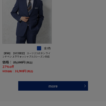
全1色
【即納】【WEB限定】 スーツ 2つボタン ウイ
ンドペン 上下ウォッシャブル 3シーズン対応
価格：
23,100円
(税込)
27%off
16,900円
WEB価格：
(税込)
more