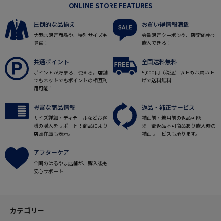
ONLINE STORE FEATURES
圧倒的な品揃え
お買い得情報満載
大型店限定商品や、特別サイズも
会員限定クーポンや、限定価格で
豊富！
購入できる！
共通ポイント
全国送料無料
ポイントが貯まる、使える。店舗
5,000円（税込）以上のお買い上
でもネットでもポイントの相互利
げで送料無料
用可能！
豊富な商品情報
返品・補正サービス
サイズ詳細・ディテールなどお客
補正前・着用前の返品可能
様の購入をサポート！商品により
※一部返品不可商品あり購入時の
店頭在庫も表示。
補正サービスも承ります。
アフターケア
全国のはるやま店舗が、購入後も
安心サポート
カテゴリー