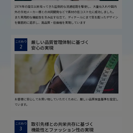
1974年の設立以来培ってきた圧倒的な流通経路を駆使し、大量仕入れや国内
外の生地メーカー様との共同開発などで素材の低コスト化に成功しました。
また実用的な機能性を生み出す仕立て、ディテールにまで気を配ったデザイン
を徹底的に追求し、高品質・低価格を実現しています
厳しい品質管理体制に基づく
こだわり
2
安心の実現
お客様に安心してお買い物していただくために、厳しい品質検査基準を設定し
ています。
取引先様との共栄共存に基づく
こだわり
3
機能性とファッション性の実現