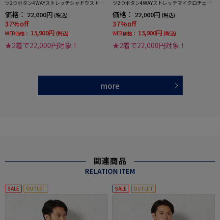
ツ2つボタン4WAYストレッチシャドウストラ
ツ2つボタン4WAYストレッチマイクロチェッ
イプネイビー
クグレー
価格：
価格：
22,000円
22,000円
(税込)
(税込)
37%off
37%off
13,900円
13,900円
WEB価格：
(税込)
WEB価格：
(税込)
★2着で22,000円対象！
★2着で22,000円対象！
more
関連商品
RELATION ITEM
SALE
OUTLET
SALE
OUTLET