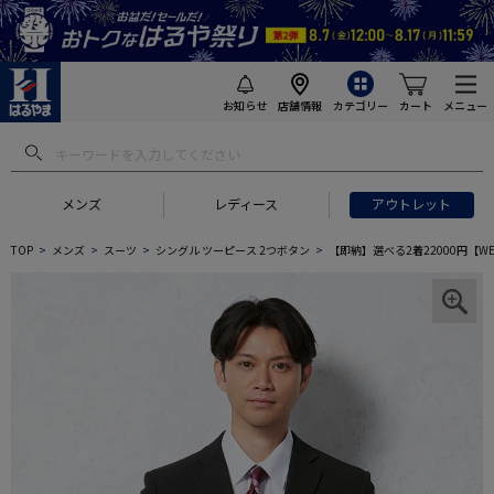
お知らせ
店舗情報
カテゴリー
カート
メニュー
メンズ
レディース
アウトレット
TOP
メンズ
スーツ
シングル ツーピース 2つボタン
【即納】選べる2着22000円【W