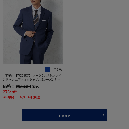
全1色
【即納】【WEB限定】 スーツ 2つボタン ウイ
ンドペン 上下ウォッシャブル 3シーズン対応
価格：
23,100円
(税込)
27%off
16,900円
WEB価格：
(税込)
more