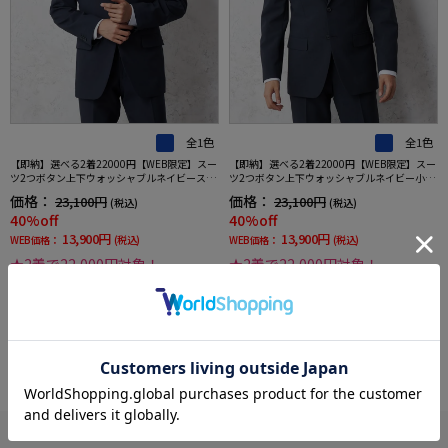
全1色
全1色
【即納】選べる2着22000円【WEB限定】スー
【即納】選べる2着22000円【WEB限定】スー
ツ2つボタン上下ウォッシャブルネイビースト
ツ2つボタン上下ウォッシャブルネイビー小柄
ライプ3シーズン対応
3シーズン対応
価格：
価格：
23,100円
23,100円
(税込)
(税込)
40%off
40%off
13,900円
13,900円
WEB価格：
(税込)
WEB価格：
(税込)
★2着で22,000円対象！
★2着で22,000円対象！
more