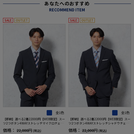
あなたへのおすすめ
RECOMMEND ITEM
SALE
OUTLET
SALE
OUTLET
全1色
全1色
【即納】選べる2着22000円【WEB限定】スー
【即納】選べる2着22000円【WEB限定】スー
ツ2つボタン4WAYストレッチマイクロチェッ
ツ2つボタン4WAYストレッチシャドウチェッ
クネイビー
クネイビー
価格：
価格：
22,000円
22,000円
(税込)
(税込)