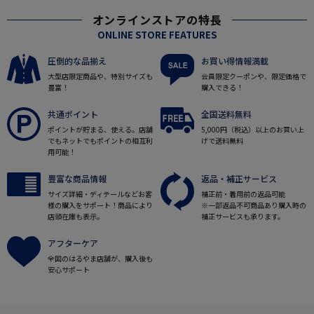
オンラインストアの特長
ONLINE STORE FEATURES
圧倒的な品揃え
お買い得情報満載
大型店限定商品や、特別サイズも
会員限定クーポンや、限定価格で
豊富！
購入できる！
共通ポイント
全国送料無料
ポイントが貯まる、使える。店舗
5,000円（税込）以上のお買い上
でもネットでもポイントの相互利
げで送料無料
用可能！
豊富な商品情報
返品・補正サービス
サイズ詳細・ディテールなどお客
補正前・着用前の返品可能
様の購入をサポート！商品により
※一部返品不可商品あり購入時の
店頭在庫も表示。
補正サービスも承ります。
アフターケア
全国のはるやま店舗が、購入後も
安心サポート