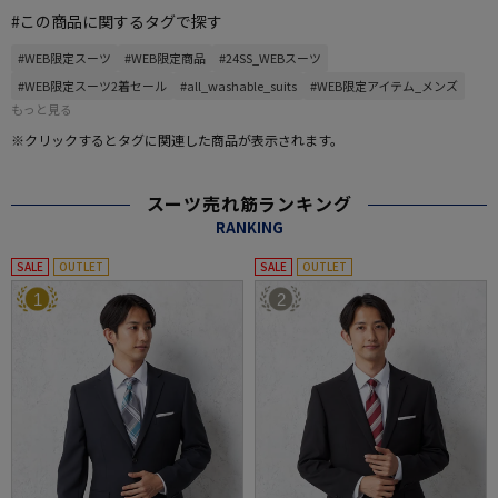
#この商品に関するタグで探す
#WEB限定スーツ
#WEB限定商品
#24SS_WEBスーツ
#WEB限定スーツ2着セール
#all_washable_suits
#WEB限定アイテム_メンズ
もっと見る
※クリックするとタグに関連した商品が表示されます。
スーツ売れ筋ランキング
RANKING
SALE
OUTLET
SALE
OUTLET
1
2