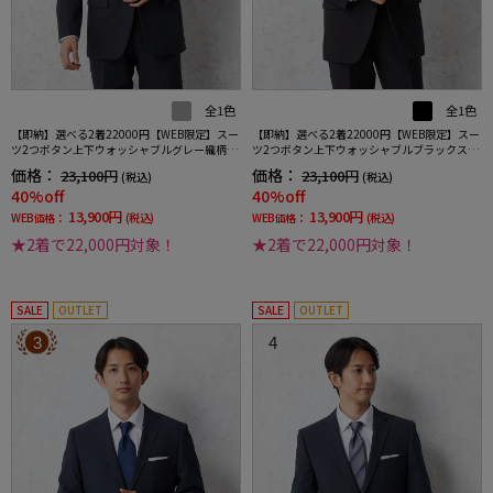
全1色
全1色
【即納】選べる2着22000円【WEB限定】スー
【即納】選べる2着22000円【WEB限定】スー
ツ2つボタン上下ウォッシャブルグレー織柄無
ツ2つボタン上下ウォッシャブルブラックスト
地3シーズン対応
ライプ3シーズン対応
価格：
価格：
23,100円
23,100円
(税込)
(税込)
40%off
40%off
13,900円
13,900円
WEB価格：
(税込)
WEB価格：
(税込)
★2着で22,000円対象！
★2着で22,000円対象！
SALE
OUTLET
SALE
OUTLET
3
4