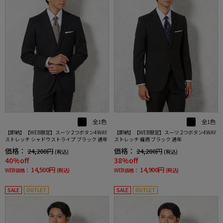
全1色
全1色
【即納】【WEB限定】スーツ 2つボタン4WAY
【即納】【WEB限定】スーツ 2つボタン4WAY
ストレッチ シャドウストライプ ブラック 通年
ストレッチ 織柄 ブラック 通年
価格：
価格：
24,200円
24,200円
(税込)
(税込)
40%off
38%off
14,500円
14,900円
WEB価格：
(税込)
WEB価格：
(税込)
SALE
OUTLET
SALE
OUTLET