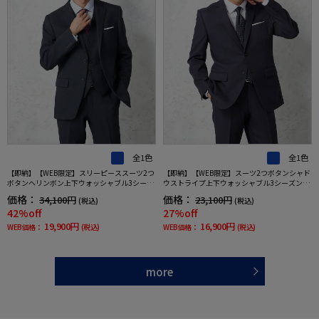
全1色
全1色
【即納】【WEB限定】スリーピーススーツ2つ
【即納】【WEB限定】スーツ2つボタンシャド
ボタンヘリンボン上下ウォッシャブル3シーズ
ウストライプ上下ウォッシャブル3シーズン対
ン対応
応
価格：
価格：
34,100円
23,100円
(税込)
(税込)
42%off
27%off
19,900円
16,900円
WEB価格：
(税込)
WEB価格：
(税込)
more