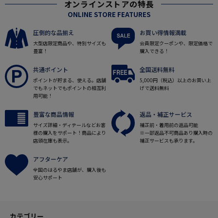
オンラインストアの特長
ONLINE STORE FEATURES
圧倒的な品揃え
お買い得情報満載
大型店限定商品や、特別サイズも
会員限定クーポンや、限定価格で
豊富！
購入できる！
共通ポイント
全国送料無料
ポイントが貯まる、使える。店舗
5,000円（税込）以上のお買い上
でもネットでもポイントの相互利
げで送料無料
用可能！
豊富な商品情報
返品・補正サービス
サイズ詳細・ディテールなどお客
補正前・着用前の返品可能
様の購入をサポート！商品により
※一部返品不可商品あり購入時の
店頭在庫も表示。
補正サービスも承ります。
アフターケア
全国のはるやま店舗が、購入後も
安心サポート
カテゴリー