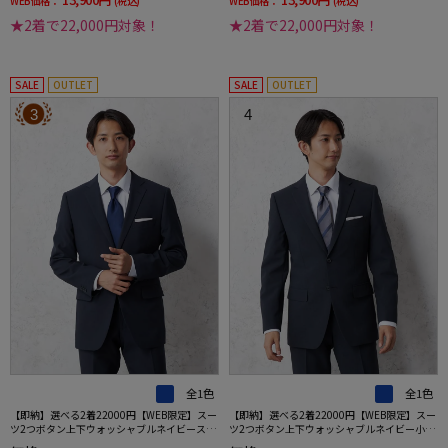
WEB価格：
(税込)
WEB価格：
(税込)
★2着で22,000円対象！
★2着で22,000円対象！
SALE
OUTLET
SALE
OUTLET
3
4
全1色
全1色
【即納】選べる2着22000円【WEB限定】スー
【即納】選べる2着22000円【WEB限定】スー
ツ2つボタン上下ウォッシャブルネイビースト
ツ2つボタン上下ウォッシャブルネイビー小柄
ライプ3シーズン対応
3シーズン対応