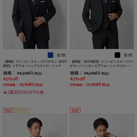
全1色
全1色
【即納】スリーピーススーツ2つボタン【WEB
【即納】【WEB限定】スリーピーススーツ2つ
限定】上下ウォッシャブルネイビーシャドウ
ボタンヘリンボン上下ウォッシャブル3シーズ
ストライプ3シーズン対応
ン対応
価格：
価格：
34,100円
34,100円
(税込)
(税込)
42%off
42%off
19,900円
19,900円
WEB価格：
(税込)
WEB価格：
(税込)
★2着目50%OFF対象
SALE
OUTLET
SALE