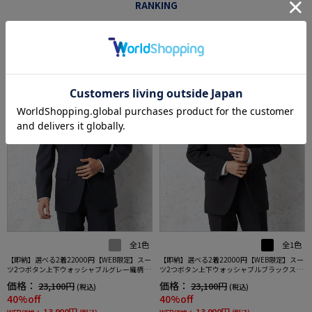
RANKING
SALE
OUTLET
SALE
OUTLET
1
2
全1色
全1色
【即納】選べる2着22000円【WEB限定】スー
【即納】選べる2着22000円【WEB限定】スー
ツ2つボタン上下ウォッシャブルグレー織柄無
ツ2つボタン上下ウォッシャブルブラックスト
地3シーズン対応
ライプ3シーズン対応
価格：
価格：
23,100円
23,100円
(税込)
(税込)
40%off
40%off
13,900円
13,900円