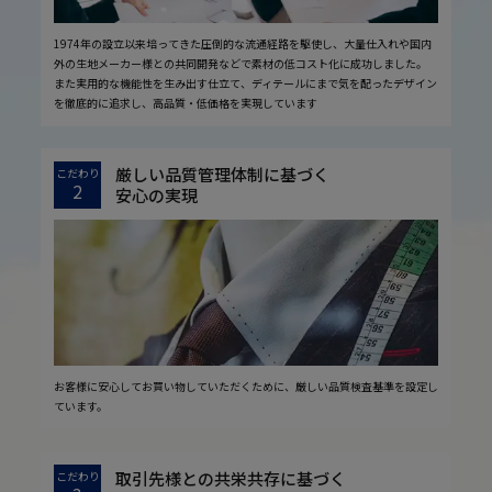
1974年の設立以来培ってきた圧倒的な流通経路を駆使し、大量仕入れや国内
外の生地メーカー様との共同開発などで素材の低コスト化に成功しました。
また実用的な機能性を生み出す仕立て、ディテールにまで気を配ったデザイン
を徹底的に追求し、高品質・低価格を実現しています
厳しい品質管理体制に基づく
こだわり
2
安心の実現
お客様に安心してお買い物していただくために、厳しい品質検査基準を設定し
ています。
取引先様との共栄共存に基づく
こだわり