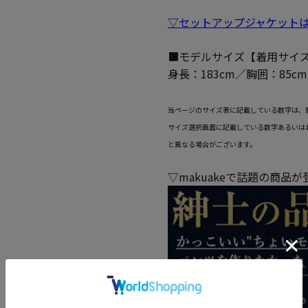
▽セットアップジャケット
■モデルサイズ【着用サイズ
身長：183cm／胸囲：85c
当ページのサイズ表に記載している数字は、
サイズ選択画面に記載している数字あるいは
と異なる場合がございます。
▽makuakeで話題の商品