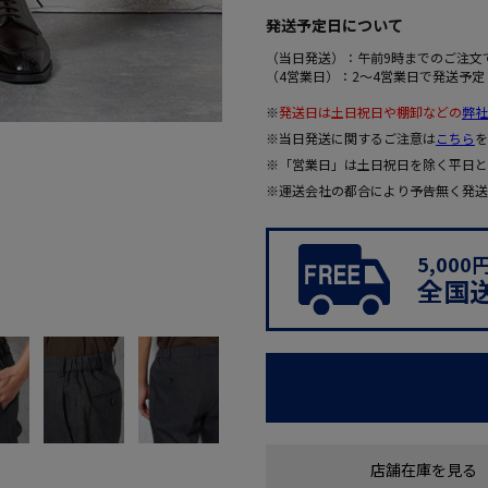
発送予定日について
（当日発送）：午前9時までのご注文
（4営業日）：2～4営業日で発送予定
※
発送日は土日祝日や棚卸などの
弊社
※当日発送に関するご注意は
こちら
を
※「営業日」は土日祝日を除く平日と
※運送会社の都合により予告無く発送
5,00
全国
店舗在庫を見る