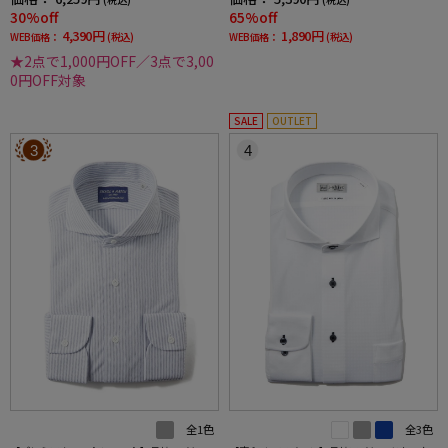
汗速乾ワイシャツ春夏
30%off
65%off
4,390円
1,890円
WEB価格：
(税込)
WEB価格：
(税込)
★2点で1,000円OFF／3点で3,00
0円OFF対象
SALE
OUTLET
3
4
全1色
全3色