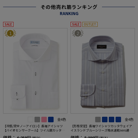
その他売れ筋ランキング
RANKING
SALE
SALE
OUTLET
1
2
全4色
全4色
【冷感/完全ノーアイロン】長袖アイシャツ
【形態安定】長袖ワイシャツカッタウェイア
【バイオセンサークール】ツイル調カッタウ
イスランドブルーシリーズ吸水速乾nero通年
ェイ織柄無地形態安定ストレッチ防汚効果吸
【スリムデザイン】
価格：
価格：
6,259円
5,390円
(税込)
(税込)