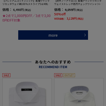
【プレミアムコットンニット】長袖ワイシャ
【完全ノーアイロン】長袖アイシャツカッタ
ツカッタウェイ綿100％ストライプS＆MBLUE
ウェイストレッチ防汚チェックワイシャツi-sh
LABEL通年
irt通年
価格：
価格：
6,490円
6,259円
(税込)
(税込)
50%off
★2点で1,000円OFF／3点で3,00
3,129円
WEB価格：
(税込)
0円OFF対象
more
あなたへのおすすめ
RECOMMEND ITEM
SALE
SALE
OUTLET