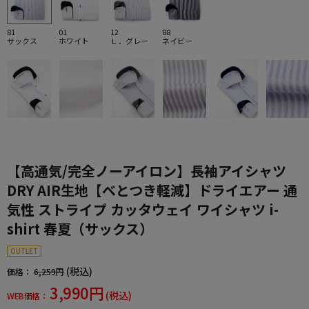
81
01
12
88
サックス
ホワイト
Ｌ．グレー
ネイビー
【高通気/完全ノーアイロン】長袖アイシャツ
DRY AIR生地【べとつき軽減】ドライエアー 通
気性 ストライプ カッタウェイ ワイシャツ i-
shirt 春夏（サックス）
OUTLET
(税込)
価格：
6,259円
3,990円
(税込)
WEB価格：