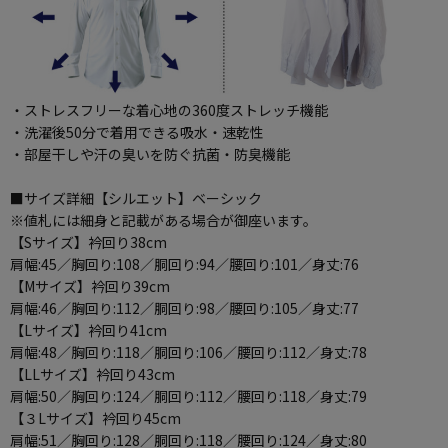
・ストレスフリーな着心地の360度ストレッチ機能
・洗濯後50分で着用できる吸水・速乾性
・部屋干しや汗の臭いを防ぐ抗菌・防臭機能
■サイズ詳細【シルエット】ベーシック
※値札には細身と記載がある場合が御座います。
【Sサイズ】衿回り38cm
肩幅:45／胸回り:108／胴回り:94／腰回り:101／身丈:76
【Mサイズ】衿回り39cm
肩幅:46／胸回り:112／胴回り:98／腰回り:105／身丈:77
【Lサイズ】衿回り41cm
肩幅:48／胸回り:118／胴回り:106／腰回り:112／身丈:78
【LLサイズ】衿回り43cm
肩幅:50／胸回り:124／胴回り:112／腰回り:118／身丈:79
【３Lサイズ】衿回り45cm
肩幅:51／胸回り:128／胴回り:118／腰回り:124／身丈:80