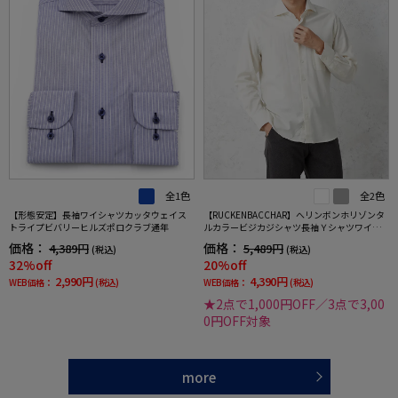
全1色
全2色
【形態安定】長袖ワイシャツカッタウェイス
【RUCKENBACCHAR】へリンボンホリゾンタ
トライプビバリーヒルズポロクラブ通年
ルカラービジカジシャツ長袖Ｙシャツワイシ
ャツ通年
価格：
価格：
4,389円
5,489円
(税込)
(税込)
32%off
20%off
2,990円
4,390円
WEB価格：
(税込)
WEB価格：
(税込)
★2点で1,000円OFF／3点で3,00
0円OFF対象
more