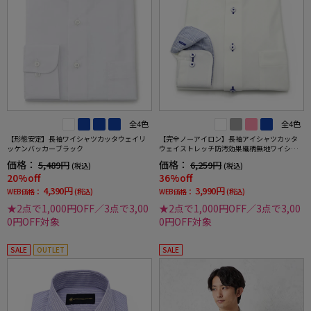
全4色
全4色
【形態安定】長袖ワイシャツカッタウェイリ
【完全ノーアイロン】長袖アイシャツカッタ
ッケンバッカーブラック
ウェイストレッチ防汚効果織柄無地ワイシャ
ツi-shirt通年
価格：
価格：
5,489円
6,259円
(税込)
(税込)
20%off
36%off
4,390円
3,990円
WEB価格：
(税込)
WEB価格：
(税込)
★2点で1,000円OFF／3点で3,00
★2点で1,000円OFF／3点で3,00
0円OFF対象
0円OFF対象
SALE
OUTLET
SALE