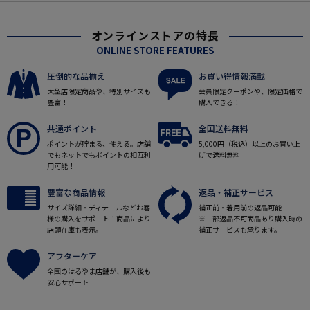
オンラインストアの特長
ONLINE STORE FEATURES
圧倒的な品揃え
お買い得情報満載
大型店限定商品や、特別サイズも
会員限定クーポンや、限定価格で
豊富！
購入できる！
共通ポイント
全国送料無料
ポイントが貯まる、使える。店舗
5,000円（税込）以上のお買い上
でもネットでもポイントの相互利
げで送料無料
用可能！
豊富な商品情報
返品・補正サービス
サイズ詳細・ディテールなどお客
補正前・着用前の返品可能
様の購入をサポート！商品により
※一部返品不可商品あり購入時の
店頭在庫も表示。
補正サービスも承ります。
アフターケア
全国のはるやま店舗が、購入後も
安心サポート