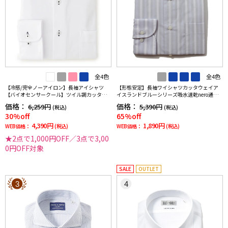
全4色
全4色
【冷感/完全ノーアイロン】長袖アイシャツ
【形態安定】長袖ワイシャツカッタウェイア
【バイオセンサークール】ツイル調カッタウ
イスランドブルーシリーズ吸水速乾nero通年
ェイ織柄無地形態安定ストレッチ防汚効果吸
【スリムデザイン】
価格：
価格：
6,259円
5,390円
(税込)
(税込)
汗速乾ワイシャツ春夏
30%off
65%off
4,390円
1,890円
WEB価格：
(税込)
WEB価格：
(税込)
★2点で1,000円OFF／3点で3,00
0円OFF対象
SALE
OUTLET
3
4