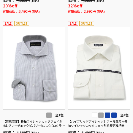
4,389円
4,389円
(税込)
(税込)
20%off
32%off
3,490円
2,990円
WEB価格：
(税込)
WEB価格：
(税込)
SALE
OUTLET
SALE
OUTLET
全1色
全4色
【形態安定】長袖ワイシャツカッタウェイ別
【ハイブリッドアイシャツ】ウール混素材長
布L.グレーチェックビバリーヒルズポロクラブ
袖ワイシャツカッタウェイ形態安定織柄無地
通年
通年
価格：
価格：
4,389円
6,490円
(税込)
(税込)