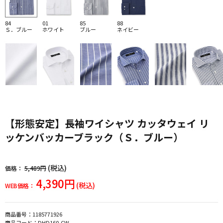
84
01
85
88
Ｓ．ブルー
ホワイト
ブルー
ネイビー
【形態安定】長袖ワイシャツ カッタウェイ リ
ッケンバッカーブラック（Ｓ．ブルー）
(税込)
価格：
5,489円
4,390円
(税込)
WEB価格：
商品番号：
1185771926
商品コード：
DHD160-CW