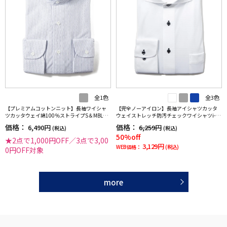
全1色
全3色
【プレミアムコットンニット】長袖ワイシャ
【完全ノーアイロン】長袖アイシャツカッタ
ツカッタウェイ綿100％ストライプS＆MBLUE
ウェイストレッチ防汚チェックワイシャツi-sh
LABEL通年
irt通年
価格：
価格：
6,490円
6,259円
(税込)
(税込)
50%off
★2点で1,000円OFF／3点で3,00
3,129円
WEB価格：
(税込)
0円OFF対象
more