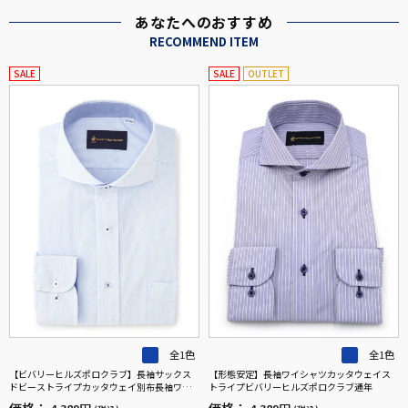
あなたへのおすすめ
RECOMMEND ITEM
SALE
SALE
OUTLET
全1色
全1色
【ビバリーヒルズポロクラブ】長袖サックス
【形態安定】長袖ワイシャツカッタウェイス
ドビーストライプカッタウェイ別布長袖ワイ
トライプビバリーヒルズポロクラブ通年
シャツ織柄無地形態安定ワイシャツ通年
価格：
価格：