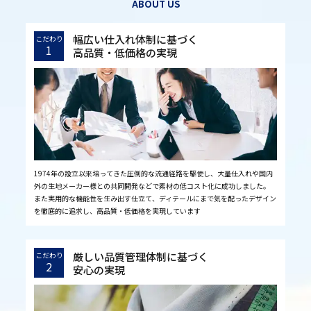
ABOUT US
幅広い仕入れ体制に基づく
こだわり
1
高品質・低価格の実現
1974年の設立以来培ってきた圧倒的な流通経路を駆使し、大量仕入れや国内
外の生地メーカー様との共同開発などで素材の低コスト化に成功しました。
また実用的な機能性を生み出す仕立て、ディテールにまで気を配ったデザイン
を徹底的に追求し、高品質・低価格を実現しています
厳しい品質管理体制に基づく
こだわり
2
安心の実現