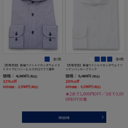
全1色
全4色
【形態安定】長袖ワイシャツカッタウェイス
【形態安定】長袖ワイシャツカッタウェイリ
トライプビバリーヒルズポロクラブ通年
ッケンバッカーブラック
価格：
価格：
4,389円
5,489円
(税込)
(税込)
32%off
20%off
2,990円
4,390円
WEB価格：
(税込)
WEB価格：
(税込)
★2点で1,000円OFF／3点で3,00
0円OFF対象
more