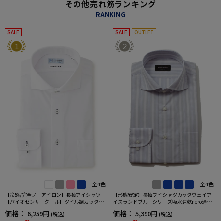
その他売れ筋ランキング
RANKING
SALE
SALE
OUTLET
1
2
全4色
全4色
【冷感/完全ノーアイロン】長袖アイシャツ
【形態安定】長袖ワイシャツカッタウェイア
【バイオセンサークール】ツイル調カッタウ
イスランドブルーシリーズ吸水速乾nero通年
ェイ織柄無地形態安定ストレッチ防汚効果吸
【スリムデザイン】
価格：
価格：
6,259円
5,390円
(税込)
(税込)
汗速乾ワイシャツ春夏