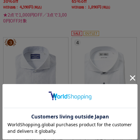
30%off
65%off
4,390円
1,890円
WEB価格：
(税込)
WEB価格：
(税込)
★2点で1,000円OFF／3点で3,00
0円OFF対象
SALE
OUTLET
3
4
全1色
全3色
【プレミアムコットンニット】長袖ワイシャ
【完全ノーアイロン】長袖アイシャツカッタ