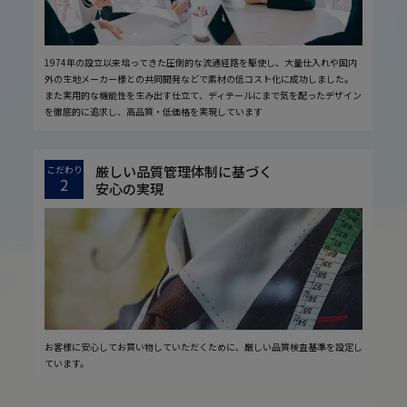
1974年の設立以来培ってきた圧倒的な流通経路を駆使し、大量仕入れや国内
外の生地メーカー様との共同開発などで素材の低コスト化に成功しました。
また実用的な機能性を生み出す仕立て、ディテールにまで気を配ったデザイン
を徹底的に追求し、高品質・低価格を実現しています
厳しい品質管理体制に基づく
こだわり
2
安心の実現
お客様に安心してお買い物していただくために、厳しい品質検査基準を設定し
ています。