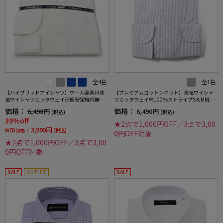
全4色
全1色
【ハイブリッドアイシャツ】ウール混素材長
【プレミアムコットンニット】長袖ワイシャ
袖ワイシャツカッタウェイ形態安定織柄無地
ツカッタウェイ綿100％ストライプS＆MBLUE
通年
LABEL通年
価格：
価格：
6,490円
6,490円
(税込)
(税込)
39%off
★2点で1,000円OFF／3点で3,00
3,990円
WEB価格：
(税込)
0円OFF対象
★2点で1,000円OFF／3点で3,00
0円OFF対象
SALE
OUTLET
SALE