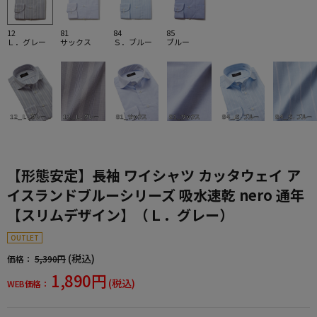
12
81
84
85
Ｌ．グレー
サックス
Ｓ．ブルー
ブルー
【形態安定】長袖 ワイシャツ カッタウェイ ア
イスランドブルーシリーズ 吸水速乾 nero 通年
【スリムデザイン】（Ｌ．グレー）
OUTLET
(税込)
価格：
5,390円
1,890円
(税込)
WEB価格：