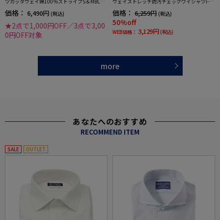
ツカッタウェイ綿100％ストライプS＆MBLUE
ウェイストレッチ防汚チェックワイシャツi-sh
LABEL通年
irt通年
価格：
価格：
6,490円
6,259円
(税込)
(税込)
50%off
★2点で1,000円OFF／3点で3,00
3,129円
WEB価格：
(税込)
0円OFF対象
more
あなたへのおすすめ
RECOMMEND ITEM
SALE
OUTLET