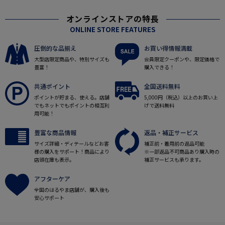
オンラインストアの特長
ONLINE STORE FEATURES
圧倒的な品揃え
お買い得情報満載
大型店限定商品や、特別サイズも
会員限定クーポンや、限定価格で
豊富！
購入できる！
共通ポイント
全国送料無料
ポイントが貯まる、使える。店舗
5,000円（税込）以上のお買い上
でもネットでもポイントの相互利
げで送料無料
用可能！
豊富な商品情報
返品・補正サービス
サイズ詳細・ディテールなどお客
補正前・着用前の返品可能
様の購入をサポート！商品により
※一部返品不可商品あり購入時の
店頭在庫も表示。
補正サービスも承ります。
アフターケア
全国のはるやま店舗が、購入後も
安心サポート