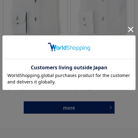
全4色
全4色
【高通気/完全ノーアイロン】長袖アイシャツ
【冷感/完全ノーアイロン】長袖アイシャツ
DRYAIR生地【べとつき軽減】ドライエアー刺
【バイオセンサークール】ツイル調カッタウ
し子調ボタンダウン別布織柄無地形態安定ス
ェイ織柄無地形態安定ストレッチ防汚効果吸
価格：
価格：
6,259円
6,259円
(税込)
(税込)
トレッチ防汚効果吸汗速乾ワイシャツ春夏
汗速乾ワイシャツ春夏
20%off
30%off
4,990円
4,390円
WEB価格：
(税込)
WEB価格：
(税込)
★2点で1,000円OFF／3点で3,00
★2点で1,000円OFF／3点で3,00
0円OFF対象
0円OFF対象
more