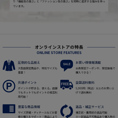
り「機能性の高さ」と「ファッション性の高さ」を同時に追求する強みを持っ
ています。
オンラインストアの特長
ONLINE STORE FEATURES
圧倒的な品揃え
お買い得情報満載
大型店限定商品や、特別サイズも
会員限定クーポンや、限定価格で
豊富！
購入できる！
共通ポイント
全国送料無料
ポイントが貯まる、使える。店舗
5,000円（税込）以上のお買い上
でもネットでもポイントの相互利
げで送料無料
用可能！
豊富な商品情報
返品・補正サービス
サイズ詳細・ディテールなどお客
補正前・着用前の返品可能
様の購入をサポート！商品により
※一部返品不可商品あり購入時の