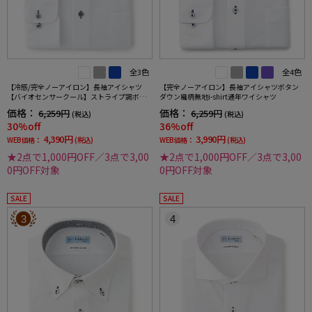
全3色
全4色
【冷感/完全ノーアイロン】長袖アイシャツ
【完全ノーアイロン】長袖アイシャツボタン
【バイオセンサークール】ストライプ調ボタ
ダウン織柄無地i-shirt通年ワイシャツ
ンダウンストライプ形態安定ストレッチ防汚
価格：
価格：
6,259円
6,259円
(税込)
(税込)
効果吸汗速乾ワイシャツ春夏
30%off
36%off
4,390円
3,990円
WEB価格：
(税込)
WEB価格：
(税込)
★2点で1,000円OFF／3点で3,00
★2点で1,000円OFF／3点で3,00
0円OFF対象
0円OFF対象
SALE
SALE
3
4