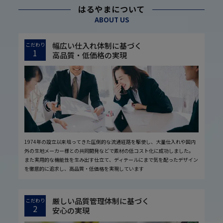
はるやまについて
ABOUT US
幅広い仕入れ体制に基づく
こだわり
1
高品質・低価格の実現
1974年の設立以来培ってきた圧倒的な流通経路を駆使し、大量仕入れや国内
外の生地メーカー様との共同開発などで素材の低コスト化に成功しました。
また実用的な機能性を生み出す仕立て、ディテールにまで気を配ったデザイン
を徹底的に追求し、高品質・低価格を実現しています
厳しい品質管理体制に基づく
こだわり
2
安心の実現