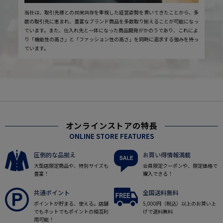
当社は、取引先様との共栄共存を重視した経営姿勢を貫いてきたことから、多
数の取引先に恵まれ、豊富なブランド商品を多数取り揃えることが可能になっ
ています。また、仕入れ先と一体になった商品開発がかのうであり、これによ
り「機能性の高さ」と「ファッション性の高さ」を同時に追求する強みを持っ
ています。
オンラインストアの特長
ONLINE STORE FEATURES
圧倒的な品揃え
お買い得情報満載
大型店限定商品や、特別サイズも
会員限定クーポンや、限定価格で
豊富！
購入できる！
共通ポイント
全国送料無料
ポイントが貯まる、使える。店舗
5,000円（税込）以上のお買い上
でもネットでもポイントの相互利
げで送料無料
用可能！