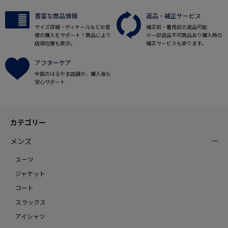
豊富な商品情報
返品・補正サービス
サイズ詳細・ディテールなどお客
補正前・着用前の返品可能
様の購入をサポート！商品により
※一部返品不可商品あり購入時の
店頭在庫も表示。
補正サービスも承ります。
アフターケア
全国のはるやま店舗が、購入後も
安心サポート
カテゴリー
メンズ
スーツ
ジャケット
コート
スラックス
アイシャツ