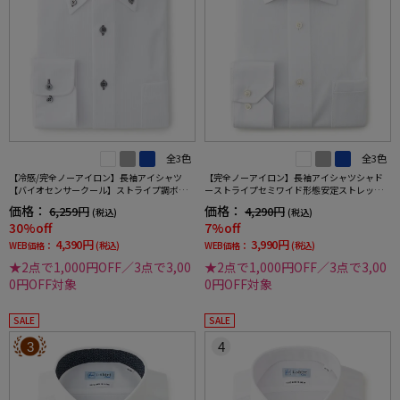
全3色
全3色
【冷感/完全ノーアイロン】長袖アイシャツ
【完全ノーアイロン】長袖アイシャツシャド
【バイオセンサークール】ストライプ調ボタ
ーストライプセミワイド形態安定ストレッチ
ンダウンストライプ形態安定ストレッチ防汚
吸汗速乾ワイシャツ通年
価格：
価格：
6,259円
4,290円
(税込)
(税込)
効果吸汗速乾ワイシャツ春夏
30%off
7%off
4,390円
3,990円
WEB価格：
(税込)
WEB価格：
(税込)
★2点で1,000円OFF／3点で3,00
★2点で1,000円OFF／3点で3,00
0円OFF対象
0円OFF対象
SALE
SALE
3
4