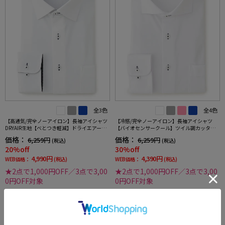
全3色
全4色
【高通気/完全ノーアイロン】長袖アイシャツ
【冷感/完全ノーアイロン】長袖アイシャツ
DRYAIR生地【べとつき軽減】ドライエアース
【バイオセンサークール】ツイル調カッタウ
トライプ調セミワイド別布ストライプ形態安
ェイ織柄無地形態安定ストレッチ防汚効果吸
価格：
価格：
6,259円
6,259円
(税込)
(税込)
定ストレッチ防汚効果吸汗速乾ワイシャツ春
汗速乾ワイシャツ春夏
20%off
30%off
夏
4,990円
4,390円
WEB価格：
(税込)
WEB価格：
(税込)
★2点で1,000円OFF／3点で3,00
★2点で1,000円OFF／3点で3,00
0円OFF対象
0円OFF対象
more