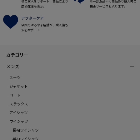
様の購入をサポート！商品により
※一部返品不可商品あり購入時の
店頭在庫も表示。
補正サービスも承ります。
アフターケア
全国のはるやま店舗が、購入後も
安心サポート
カテゴリー
メンズ
スーツ
ジャケット
コート
スラックス
アイシャツ
ワイシャツ
長袖ワイシャツ
半袖ワイシャツ