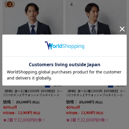
3
4
全1色
全1色
【即納】選べる2着22000円【WEB限定】スー
【即納】選べる2着22000円【WEB限定】スー
ツ2つボタン上下ウォッシャブルネイビースト
ツ2つボタン上下ウォッシャブルネイビー小柄
ライプ3シーズン対応
3シーズン対応
価格：
価格：
23,100円
23,100円
(税込)
(税込)
40%off
40%off
13,900円
13,900円
WEB価格：
(税込)
WEB価格：
(税込)
★2着で22,000円対象！
★2着で22,000円対象！