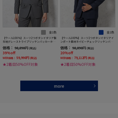
全1色
全1色
【ウール100％】スーツ2つボタンイタリア製
【ウール100%】スーツ2つボタンイタリアイ
生地グレーストライプリッケンバッカーホワ
ンポート素材ネイビーチェックリッケンバッ
イト
カー秋冬
価格：
価格：
98,890円
98,890円
(税込)
(税込)
39%off
20%off
59,990円
79,112円
WEB価格：
(税込)
WEB価格：
(税込)
★2着目50%OFF対象
★2着目50%OFF対象
more