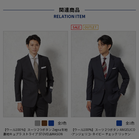
関連商品
RELATION ITEM
SALE
OUTLET
全3色
全1色
【ウール100％】スーツ 2つボタン Zegna生地
【ウール100%】スーツ 2つボタン ANGELICO
裏地キュプラ ストライプ STOVEL&MASON
-アンジェリコ- ネイビー チェック リッケンバ
ッカー 通年