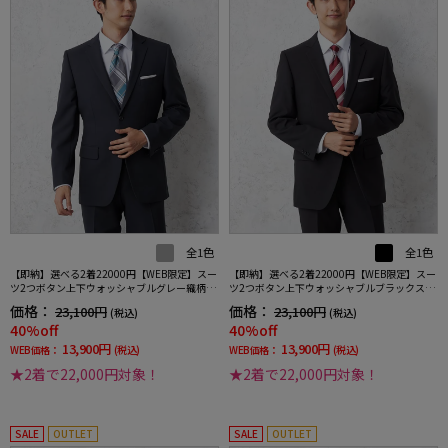
全1色
全1色
【即納】選べる2着22000円【WEB限定】スー
【即納】選べる2着22000円【WEB限定】スー
ツ2つボタン上下ウォッシャブルグレー織柄無
ツ2つボタン上下ウォッシャブルブラックスト
地3シーズン対応
ライプ3シーズン対応
価格：
価格：
23,100円
23,100円
(税込)
(税込)
40%off
40%off
13,900円
13,900円
WEB価格：
(税込)
WEB価格：
(税込)
★2着で22,000円対象！
★2着で22,000円対象！
SALE
OUTLET
SALE
OUTLET