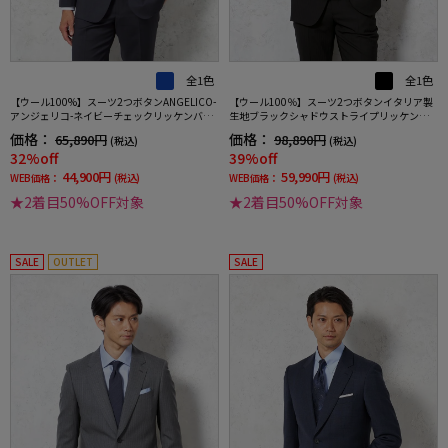
全1色
全1色
【ウール100%】スーツ2つボタンANGELICO-
【ウール100％】スーツ2つボタンイタリア製
アンジェリコ-ネイビーチェックリッケンバッ
生地ブラックシャドウストライプリッケンバ
カー通年
ッカーホワイト
価格：
価格：
65,890円
98,890円
(税込)
(税込)
32%off
39%off
44,900円
59,990円
WEB価格：
(税込)
WEB価格：
(税込)
★2着目50%OFF対象
★2着目50%OFF対象
SALE
OUTLET
SALE