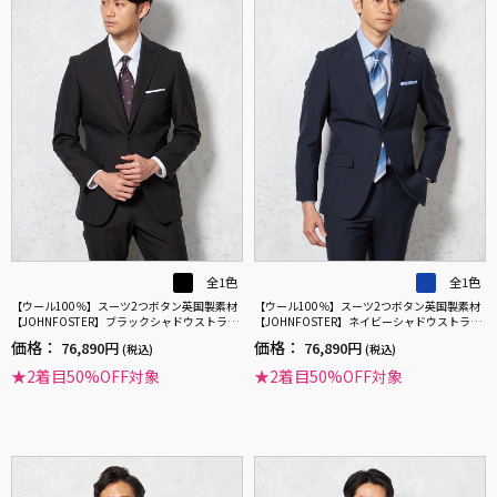
全1色
全1色
【ウール100％】スーツ2つボタン英国製素材
【ウール100％】スーツ2つボタン英国製素材
【JOHNFOSTER】ブラックシャドウストライ
【JOHNFOSTER】ネイビーシャドウストライ
プSTOVEL&MASON
プSTOVEL&MASON
価格：
価格：
76,890円
76,890円
(税込)
(税込)
★2着目50%OFF対象
★2着目50%OFF対象