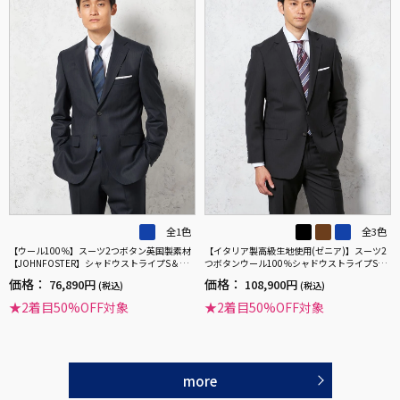
全1色
全3色
【ウール100％】スーツ2つボタン英国製素材
【イタリア製高級生地使用(ゼニア)】スーツ2
【JOHNFOSTER】シャドウストライプS＆MB
つボタンウール100％シャドウストライプSTO
LUELABEL秋冬
VEL&MASON
価格：
価格：
76,890円
108,900円
(税込)
(税込)
★2着目50%OFF対象
★2着目50%OFF対象
more