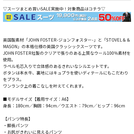
▽スーツまとめ買いSALE実施中！対象商品はコチラ▽
英国製素材「JOHN FOSTER-ジョンフォスター-」と「STOVEL＆＆
MASON」の本格仕様の英国クラッシックスーツです。
JOHN FOSTER社製のクリアで張りのある上質なウール100％素材を
使用。
ラペル毛芯入りで立体感のあるきれいなシルエットです。
ボタンは本水牛、裏地にはキュプラを使いディテールにもこだわり
をプラス。
ワンランク上の着こなしを叶えてくれます。
■モデルサイズ【着用サイズ：A6】
身長：180cm／胸囲：94cm／ウエスト：79cm／ヒップ：96cm
【パンツ特長】
・脚長パンツ
・お尻がきれいに見えるパンツ