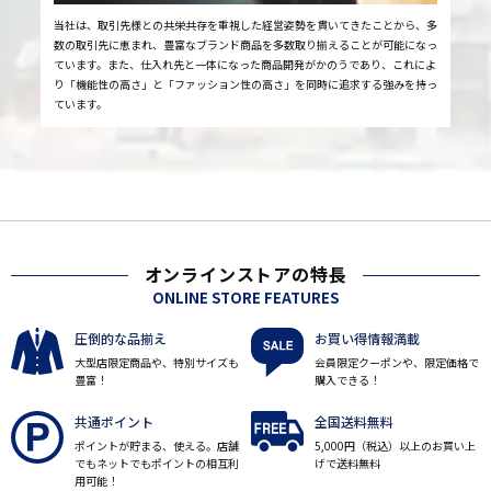
当社は、取引先様との共栄共存を重視した経営姿勢を貫いてきたことから、多
数の取引先に恵まれ、豊富なブランド商品を多数取り揃えることが可能になっ
ています。また、仕入れ先と一体になった商品開発がかのうであり、これによ
り「機能性の高さ」と「ファッション性の高さ」を同時に追求する強みを持っ
ています。
オンラインストアの特長
ONLINE STORE FEATURES
圧倒的な品揃え
お買い得情報満載
大型店限定商品や、特別サイズも
会員限定クーポンや、限定価格で
豊富！
購入できる！
共通ポイント
全国送料無料
ポイントが貯まる、使える。店舗
5,000円（税込）以上のお買い上
でもネットでもポイントの相互利
げで送料無料
用可能！