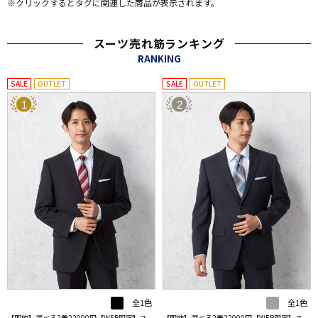
※クリックするとタグに関連した商品が表示されます。
スーツ売れ筋ランキング
RANKING
SALE
OUTLET
SALE
OUTLET
1
2
全1色
全1色
【即納】選べる2着22000円【WEB限定】スー
【即納】選べる2着22000円【WEB限定】スー