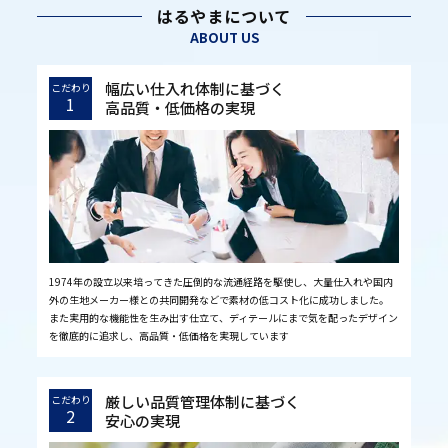
はるやまについて
ABOUT US
幅広い仕入れ体制に基づく
こだわり
1
高品質・低価格の実現
1974年の設立以来培ってきた圧倒的な流通経路を駆使し、大量仕入れや国内
外の生地メーカー様との共同開発などで素材の低コスト化に成功しました。
また実用的な機能性を生み出す仕立て、ディテールにまで気を配ったデザイン
を徹底的に追求し、高品質・低価格を実現しています
厳しい品質管理体制に基づく
こだわり
2
安心の実現