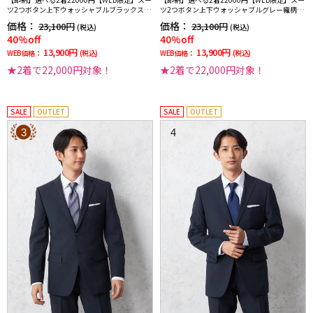
ツ2つボタン上下ウォッシャブルブラックスト
ツ2つボタン上下ウォッシャブルグレー織柄無
ライプ3シーズン対応
地3シーズン対応
価格：
価格：
23,100円
23,100円
(税込)
(税込)
40%off
40%off
13,900円
13,900円
WEB価格：
(税込)
WEB価格：
(税込)
★2着で22,000円対象！
★2着で22,000円対象！
SALE
OUTLET
SALE
OUTLET
3
4