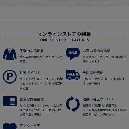
オンラインストアの特長
ONLINE STORE FEATURES
圧倒的な品揃え
お買い得情報満載
大型店限定商品や、特別サイズも
会員限定クーポンや、限定価格で
豊富！
購入できる！
共通ポイント
全国送料無料
ポイントが貯まる、使える。店舗
5,000円（税込）以上のお買い上
でもネットでもポイントの相互利
げで送料無料
用可能！
豊富な商品情報
返品・補正サービス
サイズ詳細・ディテールなどお客
補正前・着用前の返品可能
様の購入をサポート！商品により
※一部返品不可商品あり購入時の
店頭在庫も表示。
補正サービスも承ります。
アフターケア