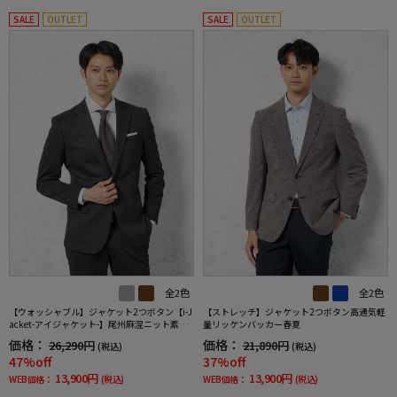
SALE
OUTLET
SALE
OUTLET
全2色
全2色
【ウォッシャブル】ジャケット2つボタン【i-J
【ストレッチ】ジャケット2つボタン高通気軽
acket-アイジャケット-】尾州麻混ニット素材
量リッケンバッカー春夏
クールモーション裏地春夏
価格：
価格：
26,290円
21,890円
(税込)
(税込)
47%off
37%off
13,900円
13,900円
WEB価格：
(税込)
WEB価格：
(税込)