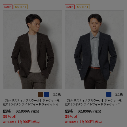
SALE
OUTLET
SALE
OUTLET
全2色
全1色
【尾州サスティナブルウール】ジャケット段
【尾州サスティナブルウール】ジャケット段
返り3つボタンライトツイードジャケットガン
返り3つボタンライトツイードジャケット千鳥
クラブリッケンバッカー秋冬
格子リッケンバッカー秋冬
価格：
価格：
32,890円
32,890円
(税込)
(税込)
39%off
39%off
19,900円
19,900円
WEB価格：
(税込)
WEB価格：
(税込)