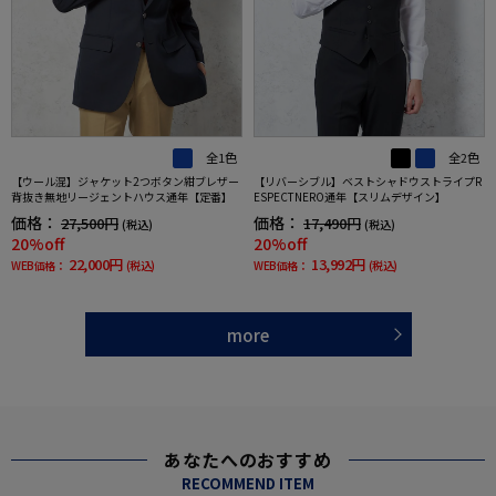
全1色
全2色
【ウール混】ジャケット2つボタン紺ブレザー
【リバーシブル】ベストシャドウストライプR
背抜き無地リージェントハウス通年【定番】
ESPECTNERO通年【スリムデザイン】
価格：
価格：
27,500円
17,490円
(税込)
(税込)
20%off
20%off
22,000円
13,992円
WEB価格：
(税込)
WEB価格：
(税込)
more
あなたへのおすすめ
RECOMMEND ITEM