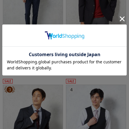
全3色
全1色
【AIRSUIT】上下セットパンツ裾上げ済みセッ
【ウール100％】シングル紺ブレザー2つボタ
トアップ防シワ（イージーケア）ストレッチ
ンジャケット【イタリアアンジェリコ社製生
通年吸汗速乾UVカット2つボタンジャケットノ
地】ネイビー無地リッケンバッカー通年
価格：
価格：
11,990円
39,490円
(税込)
(税込)
ータックスラックス春夏
17%off
24%off
9,900円
29,900円
WEB価格：
(税込)
WEB価格：
(税込)
SALE
SALE
3
4