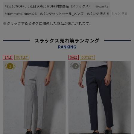
#2点10%OFF、3点目以降20%OFF対象商品（スラックス）
#i-pants
#summerbusiness26
#パンツセットセール_メンズ
#パンツ 洗える
もっと見る
※クリックするとタグに関連した商品が表示されます。
スラックス売れ筋ランキング
RANKING
SALE
OUTLET
SALE
OUTLET
1
2