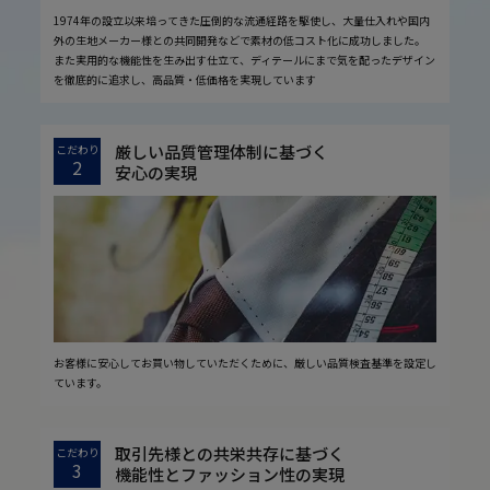
1974年の設立以来培ってきた圧倒的な流通経路を駆使し、大量仕入れや国内
外の生地メーカー様との共同開発などで素材の低コスト化に成功しました。
また実用的な機能性を生み出す仕立て、ディテールにまで気を配ったデザイン
を徹底的に追求し、高品質・低価格を実現しています
厳しい品質管理体制に基づく
こだわり
2
安心の実現
お客様に安心してお買い物していただくために、厳しい品質検査基準を設定し
ています。
取引先様との共栄共存に基づく
こだわり
3
機能性とファッション性の実現