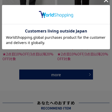
全3色
全4色
【ストレッチ】スマビズパンツノータックス
【届いて即着用できる！】裾上げ不要スラッ
リムシルエットウォッシャブルイージーケア
クステーパードシルエットストレッチ洗濯OK
スラックス
イージーケア【SmartPick！】
価格：
価格：
5,489円
5,489円
(税込)
(税込)
20%off
42%off
4,390円
3,190円
WEB価格：
(税込)
WEB価格：
(税込)
★2点目10%OFF/3点目以降20%
★2点目10%OFF/3点目以降20%
OFF対象
OFF対象
more
あなたへのおすすめ
RECOMMEND ITEM