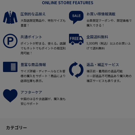
ONLINE STORE FEATURES
圧倒的な品揃え
お買い得情報満載
大型店限定商品や、特別サイズも
会員限定クーポンや、限定価格で
豊富！
購入できる！
共通ポイント
全国送料無料
ポイントが貯まる、使える。店舗
5,000円（税込）以上のお買い上
でもネットでもポイントの相互利
げで送料無料
用可能！
豊富な商品情報
返品・補正サービス
サイズ詳細・ディテールなどお客
補正前・着用前の返品可能
様の購入をサポート！商品により
※一部返品不可商品あり購入時の
店頭在庫も表示。
補正サービスも承ります。
アフターケア
全国のはるやま店舗が、購入後も
安心サポート
カテゴリー