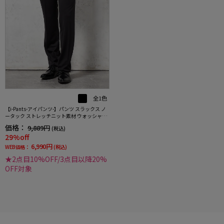
全1色
【i-Pants-アイパンツ-】パンツ スラックス ノ
ータック ストレッチニット素材 ウォッシャブ
ル シャドウストライプ RUCKEN BACCHAR
価格：
9,889円
(税込)
29%off
6,990円
WEB価格：
(税込)
★2点目10%OFF/3点目以降20%
OFF対象