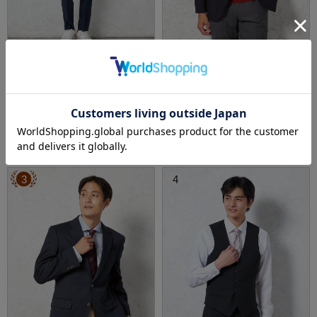
全3色
全1色
【AIRSUIT】上下セットパンツ裾上げ済みセッ
【ウール100％】シングル紺ブレザー2つボタ
トアップ防シワ（イージーケア）ストレッチ
ンジャケット【イタリアアンジェリコ社製生
通年吸汗速乾UVカット2つボタンジャケットノ
地】ネイビー無地リッケンバッカー通年
価格：
価格：
11,990円
39,490円
(税込)
(税込)
ータックスラックス春夏
17%off
24%off
9,900円
29,900円
WEB価格：
(税込)
WEB価格：
(税込)
SALE
SALE
3
4