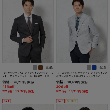
全2色
全2色
【ウォッシャブル】ジャケット2つボタン【i-J
【i－Jacket-アイジャケット-】ジャケット2つ
acket-アイジャケット-】尾州麻混ニット素材
ボタン尾州ニット素材ウォッシャブルバーズ
クールモーション裏地春夏
アイリッケンバッカー
価格：
価格：
26,290円
28,490円
(税込)
(税込)
47%off
30%off
13,900円
19,900円
WEB価格：
(税込)
WEB価格：
(税込)
SALE
SALE
OUTLET