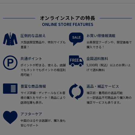
オンラインストアの特長
ONLINE STORE FEATURES
圧倒的な品揃え
お買い得情報満載
大型店限定商品や、特別サイズも
会員限定クーポンや、限定価格で
豊富！
購入できる！
共通ポイント
全国送料無料
ポイントが貯まる、使える。店舗
5,000円（税込）以上のお買い上
でもネットでもポイントの相互利
げで送料無料
用可能！
豊富な商品情報
返品・補正サービス
サイズ詳細・ディテールなどお客
補正前・着用前の返品可能
様の購入をサポート！商品により
※一部返品不可商品あり購入時の
店頭在庫も表示。
補正サービスも承ります。
アフターケア
全国のはるやま店舗が、購入後も
安心サポート