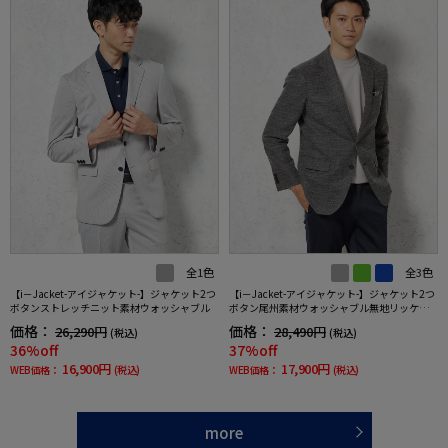
全1色
全3色
【i－Jacket-アイジャケット-】ジャケット2つ
【i－Jacket-アイジャケット-】ジャケット2つ
ボタンストレッチニット素材ウォッシャブル
ボタン尾州素材ウォッシャブル無地リッケン
バッカー秋冬
価格：
価格：
26,290円
28,490円
(税込)
(税込)
36%off
37%off
16,900円
17,900円
WEB価格：
(税込)
WEB価格：
(税込)
more