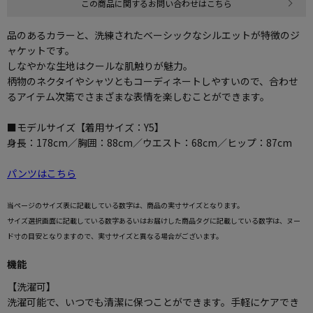
この商品に関するお問い合わせはこちら
品のあるカラーと、洗練されたベーシックなシルエットが特徴のジ
ャケットです。
しなやかな生地はクールな肌触りが魅力。
柄物のネクタイやシャツともコーディネートしやすいので、合わせ
るアイテム次第でさまざまな表情を楽しむことができます。
■モデルサイズ【着用サイズ：Y5】
身長：178cm／胸囲：88cm／ウエスト：68cm／ヒップ：87cm
パンツはこちら
当ページのサイズ表に記載している数字は、商品の実寸サイズとなります。
サイズ選択画面に記載している数字あるいはお届けした商品タグに記載している数字は、ヌー
ド寸の目安となりますので、実寸サイズと異なる場合がございます。
機能
【洗濯可】
洗濯可能で、いつでも清潔に保つことができます。手軽にケアでき