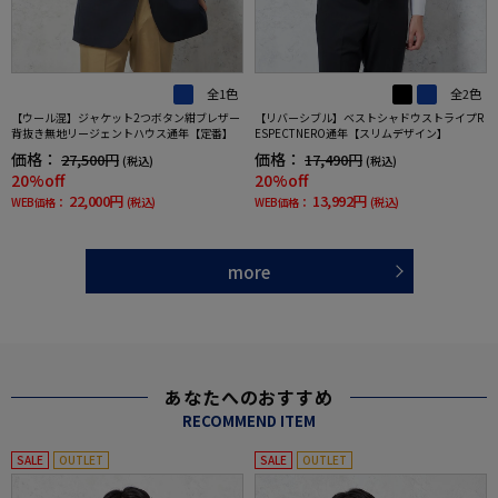
全1色
全2色
【ウール混】ジャケット2つボタン紺ブレザー
【リバーシブル】ベストシャドウストライプR
背抜き無地リージェントハウス通年【定番】
ESPECTNERO通年【スリムデザイン】
価格：
価格：
27,500円
17,490円
(税込)
(税込)
20%off
20%off
22,000円
13,992円
WEB価格：
(税込)
WEB価格：
(税込)
more
あなたへのおすすめ
RECOMMEND ITEM
SALE
OUTLET
SALE
OUTLET