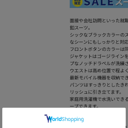
面接や会社訪問といった就
釦スーツ。
シックなブラックカラーの
なシーンにもしっかりと対
フロントボタンのカラーは
ジャケットはゴージライン
プなノッチドラペルが洗練
ウエストは高め位置で程よ
最新モバイル機器を収納で
パンツはすっきりとしたき
リッシュに引き立てます。
家庭用洗濯機で水洗いでき
ープできます。
■RESPECT NEROとは
RESPECT NERO PL