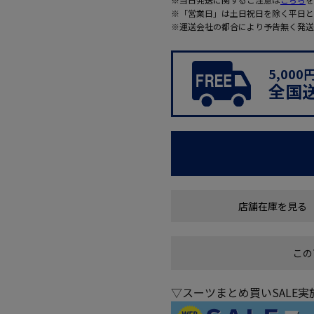
※「営業日」は土日祝日を除く平日と
※運送会社の都合により予告無く発送
5,00
全国
店舗在庫を見る
この
▽スーツまとめ買いSALE