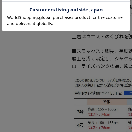
で細身に着用したい方にお
通常のスーツよりやや細め
■ジャケット：
上着はウエストのくびれを
■スラックス：脚長、美脚
股上を浅く設定し、ジャケ
ローライズパンツの為、股