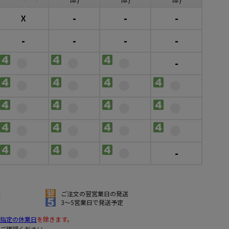
☓
-
-
-
-
-
-
-
-
-
送
ご注文の翌営業日の発送
3～5営業日で発送予定
指定の休業日
を除きます。
ご確認ください。