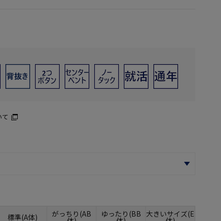
いて
がっちり(AB
ゆったり(BB
大きいサイズ(E
標準(A体)
体)
体)
体)