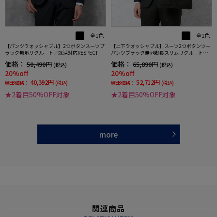
全1色
全1色
【パンツウォッシャブル】2つボタンスーツブ
【上下ウォッシャブル】スーツ2つボタンツー
ラック無地リクルート／就活対応RESPECTNE
パンツブラック無地脚長スリムリクルート／
RO通年【定番】【スリムデザイン】
就活対応RESPECTNERO通年【定番】【スリ
価格：
価格：
50,490円
65,890円
(税込)
(税込)
ムデザイン】
20%off
20%off
40,392円
52,712円
WEB価格：
(税込)
WEB価格：
(税込)
★2着目50%OFF対象
★2着目50%OFF対象
more
関連商品