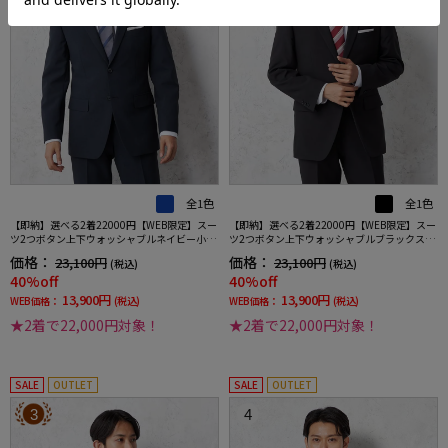
全1色
全1色
【即納】選べる2着22000円【WEB限定】スー
【即納】選べる2着22000円【WEB限定】スー
ツ2つボタン上下ウォッシャブルネイビー小柄
ツ2つボタン上下ウォッシャブルブラックスト
3シーズン対応
ライプ3シーズン対応
価格：
価格：
23,100円
23,100円
(税込)
(税込)
40%off
40%off
13,900円
13,900円
WEB価格：
(税込)
WEB価格：
(税込)
★2着で22,000円対象！
★2着で22,000円対象！
SALE
OUTLET
SALE
OUTLET
3
4