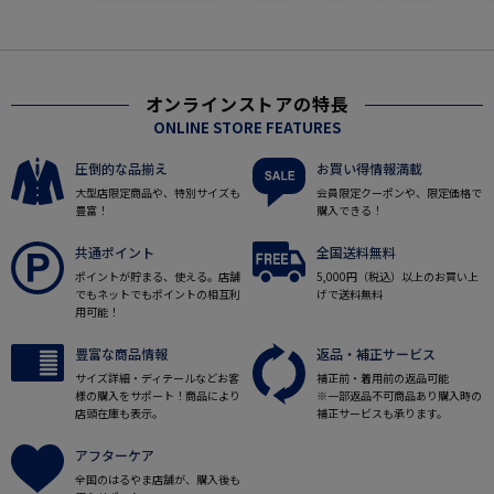
オンラインストアの特長
ONLINE STORE FEATURES
圧倒的な品揃え
お買い得情報満載
大型店限定商品や、特別サイズも
会員限定クーポンや、限定価格で
豊富！
購入できる！
共通ポイント
全国送料無料
ポイントが貯まる、使える。店舗
5,000円（税込）以上のお買い上
でもネットでもポイントの相互利
げで送料無料
用可能！
豊富な商品情報
返品・補正サービス
サイズ詳細・ディテールなどお客
補正前・着用前の返品可能
様の購入をサポート！商品により
※一部返品不可商品あり購入時の
店頭在庫も表示。
補正サービスも承ります。
アフターケア
全国のはるやま店舗が、購入後も