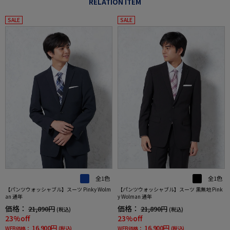
RELATION ITEM
SALE
SALE
全1色
全1色
【パンツウォッシャブル】スーツ Pinky Wolm
【パンツウォッシャブル】スーツ 黒無地 Pink
an 通年
y Wolman 通年
価格：
価格：
21,890円
21,890円
(税込)
(税込)
23%off
23%off
16,900円
16,900円
WEB価格：
(税込)
WEB価格：
(税込)