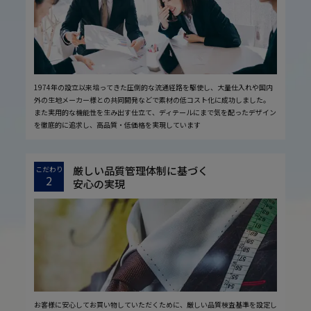
1974年の設立以来培ってきた圧倒的な流通経路を駆使し、大量仕入れや国内
外の生地メーカー様との共同開発などで素材の低コスト化に成功しました。
また実用的な機能性を生み出す仕立て、ディテールにまで気を配ったデザイン
を徹底的に追求し、高品質・低価格を実現しています
厳しい品質管理体制に基づく
こだわり
2
安心の実現
お客様に安心してお買い物していただくために、厳しい品質検査基準を設定し