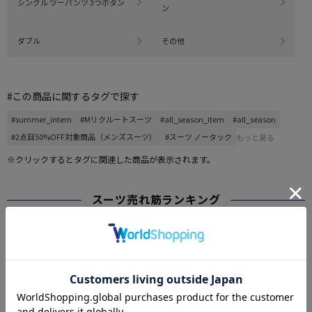
シングル ツーパンツ 3つボタン
ン
ダブル
その他
#この商品に関するタグで探す
#summer_intern
#Mリクルートスーツ
#all_season_item
#all_season
#2点目50%OFF対象商品（メンズスーツ）
#スーツ ノータック
もっと見る
※クリックするとタグに関連した商品が表示されます。
スーツ売れ筋ランキング
RANKING
SALE
OUTLET
SALE
OUTLET
1
2