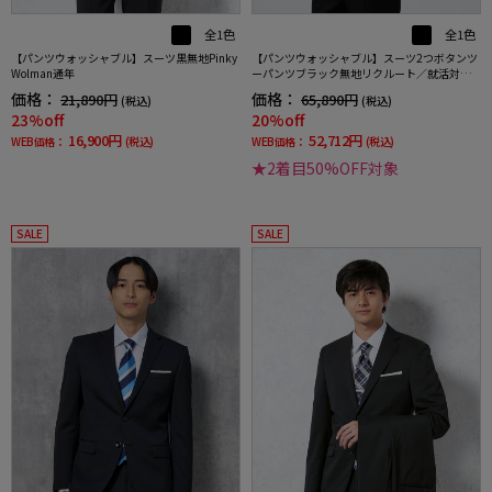
全1色
全1色
【パンツウォッシャブル】スーツ黒無地Pinky
【パンツウォッシャブル】スーツ2つボタンツ
Wolman通年
ーパンツブラック無地リクルート／就活対応R
ESPECTNERO通年【定番】【スリムデザイ
価格：
価格：
21,890円
65,890円
(税込)
(税込)
ン】
23%off
20%off
16,900円
52,712円
WEB価格：
(税込)
WEB価格：
(税込)
★2着目50%OFF対象
SALE
SALE