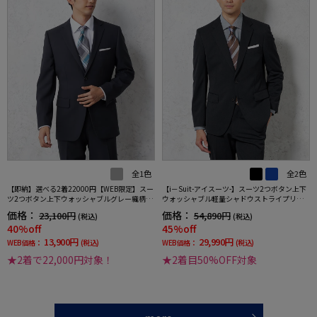
全1色
全2色
【即納】選べる2着22000円【WEB限定】スー
【i－Suit-アイスーツ-】スーツ2つボタン上下
ツ2つボタン上下ウォッシャブルグレー織柄無
ウォッシャブル軽量シャドウストライプリッ
地3シーズン対応
ケンバッカー春夏
価格：
価格：
23,100円
54,890円
(税込)
(税込)
40%off
45%off
13,900円
29,990円
WEB価格：
(税込)
WEB価格：
(税込)
★2着で22,000円対象！
★2着目50%OFF対象