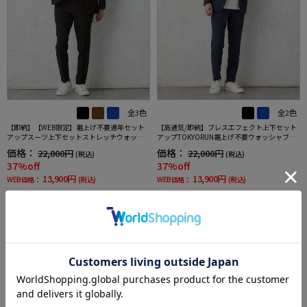
全3色
全2色
【即納】【WEB限定】裾上げ不要通年セット
【高通気/即納】ブレスエフェクト上下セット
アップスーツ上下セットストレッチウォッシ
アップTOKYORUN裾上げ不要ウォッシャブル
ャブル【TOKYORUN】
ストレッチブレスエフェクト生地背抜き2ボタ
価格：
価格：
22,000円
22,000円
(税込)
(税込)
ンジャケットウエストシャーリングノータッ
37%off
37%off
クパンツ
13,900円
13,900円
WEB価格：
(税込)
WEB価格：
(税込)
SALE
OUTLET
SALE
OUTLET
3
4