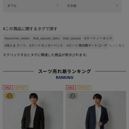
ダブル
その他
#この商品に関するタグで探す
#summer_intern
#all_season_item
#all_season
#スーツ ノータック
#洗える スーツ
#スーツ センターベント
#スーツ 美術館デートコーデ
もっと見る
※クリックするとタグに関連した商品が表示されます。
スーツ売れ筋ランキング
RANKING
SALE
OUTLET
SALE
OUTLET
1
2