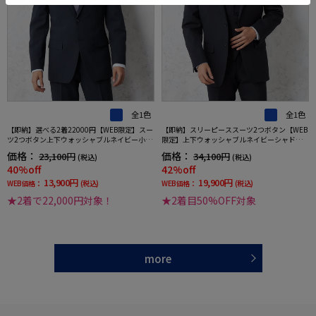
全1色
全1色
【即納】選べる2着22000円【WEB限定】スー
【即納】スリーピーススーツ2つボタン【WEB
ツ2つボタン上下ウォッシャブルネイビー小柄
限定】上下ウォッシャブルネイビーシャドウ
3シーズン対応
ストライプ3シーズン対応
価格：
価格：
23,100円
34,100円
(税込)
(税込)
40%off
42%off
13,900円
19,900円
WEB価格：
(税込)
WEB価格：
(税込)
★2着で22,000円対象！
★2着目50%OFF対象
more