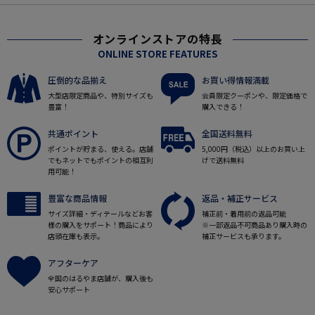
オンラインストアの特長
ONLINE STORE FEATURES
圧倒的な品揃え
お買い得情報満載
大型店限定商品や、特別サイズも
会員限定クーポンや、限定価格で
豊富！
購入できる！
共通ポイント
全国送料無料
ポイントが貯まる、使える。店舗
5,000円（税込）以上のお買い上
でもネットでもポイントの相互利
げで送料無料
用可能！
豊富な商品情報
返品・補正サービス
サイズ詳細・ディテールなどお客
補正前・着用前の返品可能
様の購入をサポート！商品により
※一部返品不可商品あり購入時の
店頭在庫も表示。
補正サービスも承ります。
アフターケア
全国のはるやま店舗が、購入後も
安心サポート