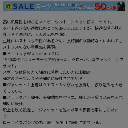
高い汎用性をほこるネイビーワントーンの２つ釦スーツです。
タイト過ぎない適度にゆとりのあるシルエットが、快適な着心地を
叶えると同時に、大人の品格を演出。
生地にはストレッチ性があるため、長時間の移動時などにおいても
ストレスのない着用感を実現。
■ＰｉｎｋｙＷｏｌｍａｎとは
1960年代にニューヨークで始まった、グローバルなファッションブ
ランド。
スポーツ体系の方で細身に着用したい方にお勧め。
通常のスーツよりやや細めに設計されている。
■ジャケット：上着はウエストのくびれを強調し、絞り込みを大き
くしている
■スラックス：脚長、美脚効果を得る為、膝上から絞り込みを入れ
細めに設計。
股上を浅く設定し、ジャケットを脱いだ際の脚長効果にもこだわ
り。
ローライズパンツの為、股上が浅目に設計されている。