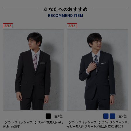
あなたへのおすすめ
RECOMMEND ITEM
SALE
SALE
全1色
全2色
【パンツウォッシャブル】スーツ黒無地Pinky
【パンツウォッシャブル】2つボタンスーツネ
Wolman通年
イビー無地リクルート／就活対応RESPECTNE
RO通年【定番】【スリムデザイン】