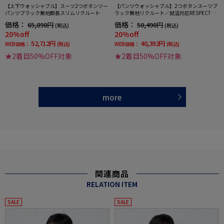
【上下ウォッシャブル】スーツ2つボタンツー
【パンツウォッシャブル】2つボタンスーツブ
パンツブラック無地脚長スリムリクルート／
ラック無地リクルート／就活対応RESPECTNE
就活対応RESPECTNERO通年【定番】【スリ
RO通年【定番】【スリムデザイン】
価格：
価格：
65,890円
50,490円
(税込)
(税込)
ムデザイン】
20%off
20%off
52,712円
40,392円
WEB価格：
(税込)
WEB価格：
(税込)
★2着目50%OFF対象
★2着目50%OFF対象
more
関連商品
RELATION ITEM
SALE
SALE