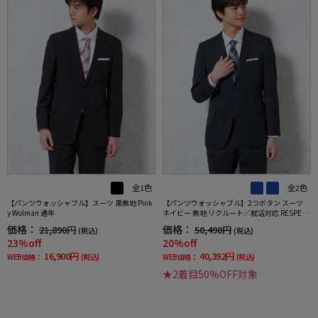
全1色
全2色
【パンツウォッシャブル】スーツ 黒無地 Pink
【パンツウォッシャブル】2つボタン スーツ
y Wolman 通年
ネイビー 無地 リクルート／就活対応 RESPECT
NERO 通年【定番】【スリムデザイン】
価格：
価格：
21,890円
50,490円
(税込)
(税込)
23%off
20%off
16,900円
40,392円
WEB価格：
(税込)
WEB価格：
(税込)
★2着目50%OFF対象