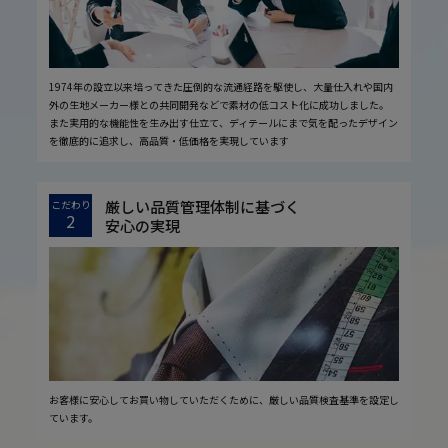
1974年の設立以来培ってきた圧倒的な流通経路を駆使し、大量仕入れや国内
外の生地メーカー様との共同開発などで素材の低コスト化に成功しました。
また実用的な機能性を生み出す仕立て、ディテールにまで気を配ったデザイン
を徹底的に追求し、高品質・低価格を実現しています
厳しい品質管理体制に基づく
こだわり
2
安心の実現
お客様に安心してお買い物していただくために、厳しい品質検査基準を設定し
ています。