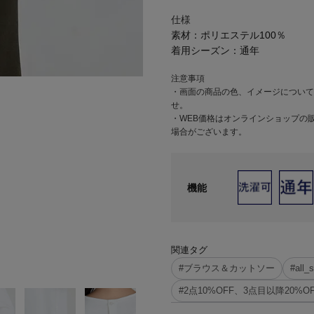
仕様
素材：
ポリエステル100％
着用シーズン：
通年
注意事項
・画面の商品の色、イメージについて
せ。
・WEB価格はオンラインショップの
場合がございます。
機能
関連タグ
#ブラウス＆カットソー
#all_
#2点10%OFF、3点目以降20