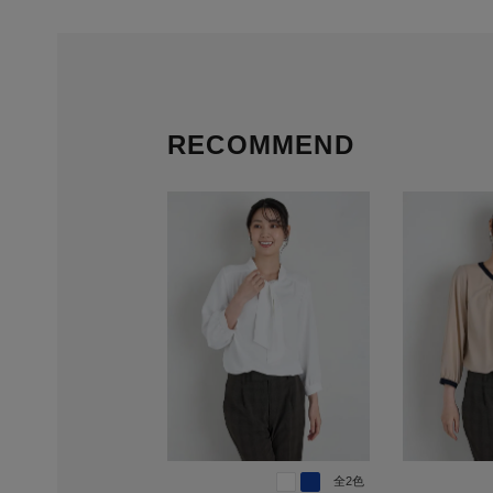
RECOMMEND
全2色