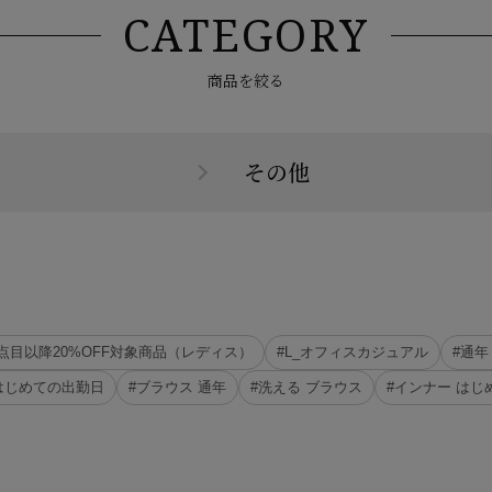
CATEGORY
商品を絞る
その他
、3点目以降20%OFF対象商品（レディス）
#L_オフィスカジュアル
#通年
はじめての出勤日
#ブラウス 通年
#洗える ブラウス
#インナー はじ