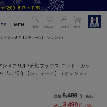
IES
MEN
検索
お気に入り
ログイン
カート
ォッシャブル 通年【レディース】（オレンジ）
ンアシメフリル7分袖ブラウス ニット・カッ
シャブル 通年【レディース】（オレンジ）
5,489
価格
円
（税込）
3,490
SALE
円
（税込）