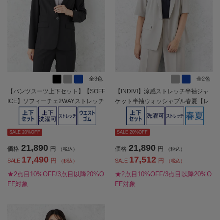
全3色
全2色
【パンツスーツ上下セット】【SOFF
【INDIVI】涼感ストレッチ半袖ジャ
ICE】ソフィーチェ2WAYストレッチ
ケット半袖ウォッシャブル春夏【レ
ジャケットパンツセットストレッチ
ディース】
セットアップ春夏【レディース】
SALE 20%OFF
SALE 20%OFF
21,890
21,890
価格
円
価格
円
（税込）
（税込）
17,490
17,512
円
円
SALE
SALE
（税込）
（税込）
★2点目10%OFF/3点目以降20%O
★2点目10%OFF/3点目以降20%O
FF対象
FF対象