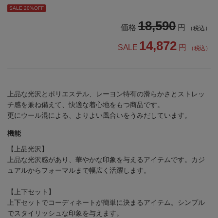
SALE 20%OFF
18,590
価格
円
（税込）
14,872
SALE
円
（税込）
上品な光沢とポリエステル、レーヨン特有の滑らかさとストレッ
チ感を兼ね備えて、快適な着心地をもつ商品です。
更にウール混による、よりよい風合いをうみだしています。
機能
【上品光沢】
上品な光沢感があり、華やかな印象を与えるアイテムです。カジ
ュアルからフォーマルまで幅広く活躍します。
【上下セット】
上下セットでコーディネートが簡単に決まるアイテム。シンプル
でスタイリッシュな印象を与えます。