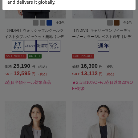
全3色
全2色
【INDIVI】ウォッシャブルクールツ
【INDIVI】キャリーマンツイーディ
イストダブルジャケット無地【レデ
ーノーカラージレベスト通年【レデ
ィース】
ィース】
SALE 50%OFF
OUTLET
SALE 20%OFF
25,190
16,390
価格
円
価格
円
（税込）
（税込）
12,595
13,112
円
円
SALE
SALE
（税込）
（税込）
2点目半額セール対象商品
★2点目10%OFF/3点目以降20%O
FF対象