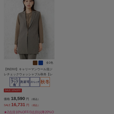
全2色
【INDIVI】キャリーマンウール混ジ
レチェックウォッシャブル秋冬【レ
ディース】
SALE 10%OFF
18,590
価格
円
（税込）
16,731
円
SALE
（税込）
★2点目10%OFF/3点目以降20%O