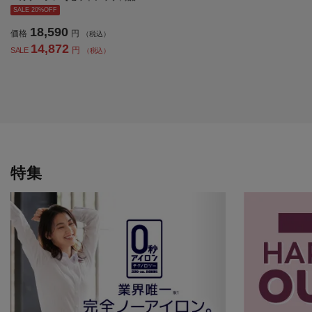
有】ストレッチ 通年【レディース】
SALE 20%OFF
18,590
価格
円
（税込）
14,872
円
SALE
（税込）
特集