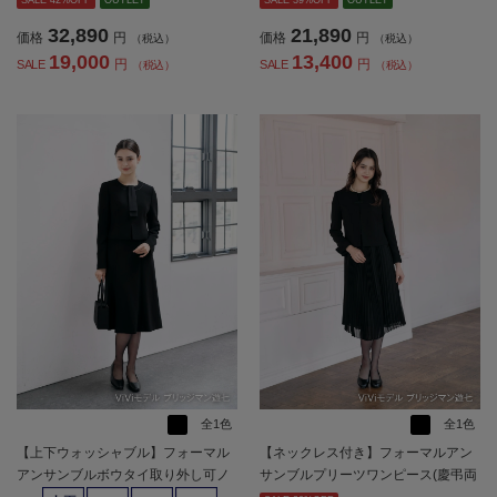
SALE 42%OFF
OUTLET
SALE 39%OFF
OUTLET
32,890
21,890
価格
円
価格
円
（税込）
（税込）
19,000
13,400
円
円
SALE
SALE
（税込）
（税込）
全1色
全1色
【上下ウォッシャブル】フォーマル
【ネックレス付き】フォーマルアン
アンサンブルボウタイ取り外し可ノ
サンブルプリーツワンピース(慶弔両
ーカラージャケット/ワンピース黒無
用)/ノーカラージャケット黒無地ViVi