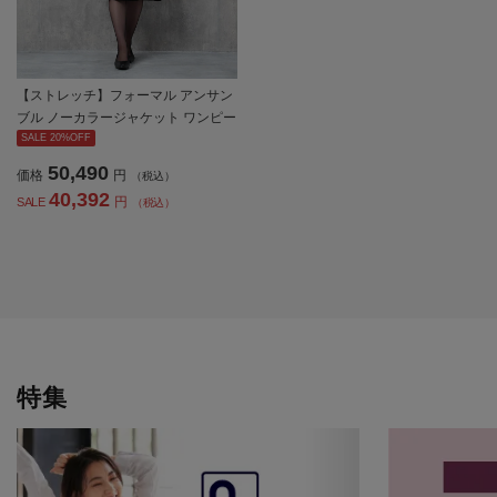
【ストレッチ】フォーマル アンサン
ブル ノーカラージャケット ワンピー
ス YUMI KATSURA En Form 通年 礼
SALE 20%OFF
服【レディース】
50,490
価格
円
（税込）
40,392
円
SALE
（税込）
特集