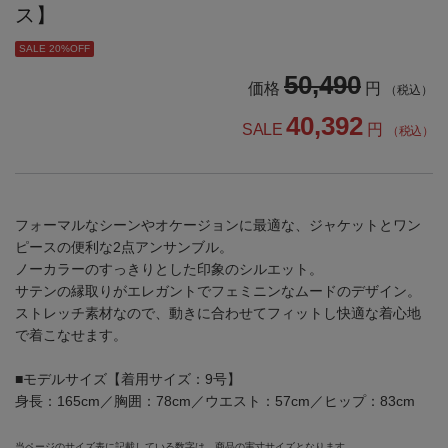
ス】
SALE 20%OFF
50,490
価格
円
（税込）
40,392
SALE
円
（税込）
フォーマルなシーンやオケージョンに最適な、ジャケットとワン
ピースの便利な2点アンサンブル。
ノーカラーのすっきりとした印象のシルエット。
サテンの縁取りがエレガントでフェミニンなムードのデザイン。
ストレッチ素材なので、動きに合わせてフィットし快適な着心地
で着こなせます。
■モデルサイズ【着用サイズ：9号】
身長：165cm／胸囲：78cm／ウエスト：57cm／ヒップ：83cm
当ページのサイズ表に記載している数字は、商品の実寸サイズとなります。