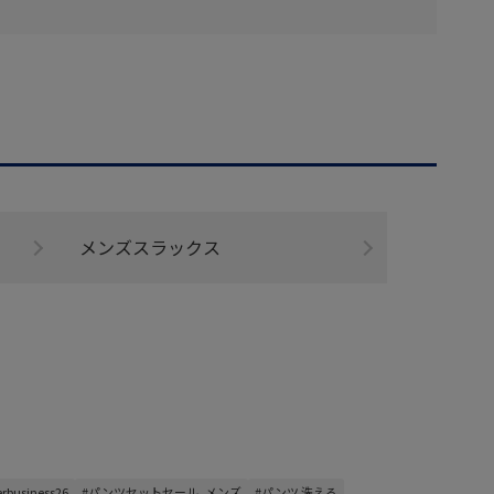
メンズスラックス
business26
#パンツセットセール_メンズ
#パンツ 洗える