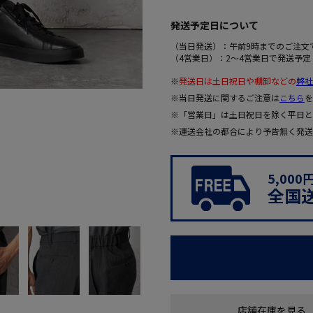
発送予定日について
（当日発送）：午前9時までのご注文
（4営業日）：2～4営業日で発送予定
※
発送日は土日祝日や棚卸などの
弊社
※当日発送に関するご注意は
こちら
を
※「営業日」は土日祝日を除く平日と
※運送会社の都合により予告無く発送
5,00
全国
店舗在庫を見る