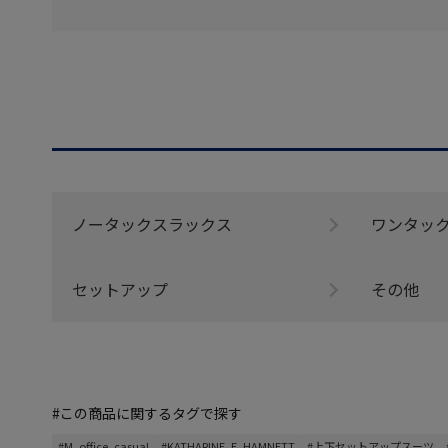
ノータックスラックス
ワンタッ
セットアップ
その他
#この商品に関するタグで探す
#M_office_casual
#KATHARINE_E_HAMNETT
#上下セットアップスーツ