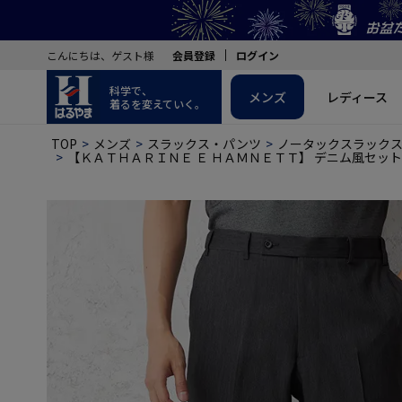
こんにちは、ゲスト様
会員登録
ログイン
科学で、
メンズ
レディース
着るを変えていく。
TOP
メンズ
スラックス・パンツ
ノータックスラック
【ＫＡＴＨＡＲＩＮＥ Ｅ ＨＡＭＮＥＴＴ】 デニム風セット