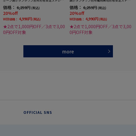
ボーン調ボタンダウン別布形態安定ストレッ
調ボタンダウン別布織柄無地形態安定ストレ
チ防汚効果吸汗速乾ワイシャツ通年
ッチ防汚効果吸汗速乾ワイシャツ通年
価格：
価格：
6,259円
6,259円
(税込)
(税込)
20%off
20%off
4,990円
4,990円
WEB価格：
(税込)
WEB価格：
(税込)
★2点で1,000円OFF／3点で3,00
★2点で1,000円OFF／3点で3,00
0円OFF対象
0円OFF対象
more
OFFICIAL SNS