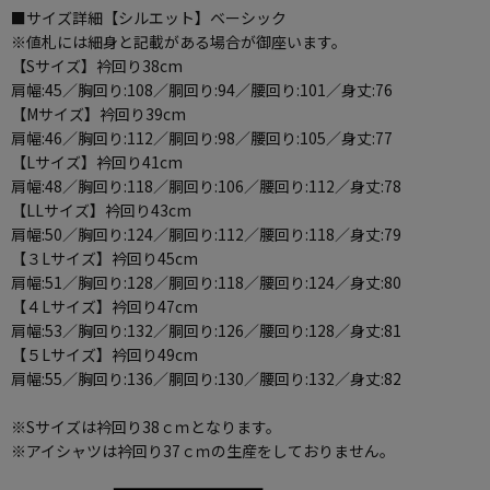
■サイズ詳細【シルエット】ベーシック
※値札には細身と記載がある場合が御座います。
【Sサイズ】衿回り38cm
肩幅:45／胸回り:108／胴回り:94／腰回り:101／身丈:76
【Mサイズ】衿回り39cm
肩幅:46／胸回り:112／胴回り:98／腰回り:105／身丈:77
【Lサイズ】衿回り41cm
肩幅:48／胸回り:118／胴回り:106／腰回り:112／身丈:78
【LLサイズ】衿回り43cm
肩幅:50／胸回り:124／胴回り:112／腰回り:118／身丈:79
【３Lサイズ】衿回り45cm
肩幅:51／胸回り:128／胴回り:118／腰回り:124／身丈:80
【４Lサイズ】衿回り47cm
肩幅:53／胸回り:132／胴回り:126／腰回り:128／身丈:81
【５Lサイズ】衿回り49cm
肩幅:55／胸回り:136／胴回り:130／腰回り:132／身丈:82
※Sサイズは衿回り38ｃｍとなります。
※アイシャツは衿回り37ｃｍの生産をしておりません。