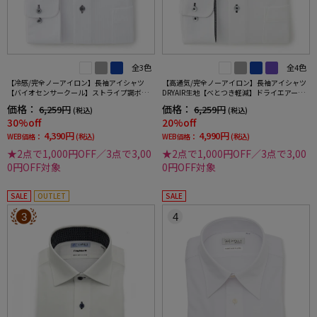
全3色
全4色
【冷感/完全ノーアイロン】長袖アイシャツ
【高通気/完全ノーアイロン】長袖アイシャツ
【バイオセンサークール】ストライプ調ボタ
DRYAIR生地【べとつき軽減】ドライエアー刺
ンダウンストライプ形態安定ストレッチ防汚
し子調ボタンダウン別布織柄無地形態安定ス
価格：
価格：
6,259円
6,259円
(税込)
(税込)
効果吸汗速乾ワイシャツ春夏
トレッチ防汚効果吸汗速乾ワイシャツ春夏
30%off
20%off
4,390円
4,990円
WEB価格：
(税込)
WEB価格：
(税込)
★2点で1,000円OFF／3点で3,00
★2点で1,000円OFF／3点で3,00
0円OFF対象
0円OFF対象
SALE
OUTLET
SALE
3
4