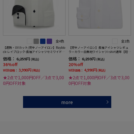
全4色
全1色
【遮熱・UVカット/完全ノーアイロン】Rayblo
【完全ノーアイロン】長袖アイシャツレギュ
ck-レイブロック-長袖アイシャツセミワイドス
ラーカラー白無地ワイシャツi-shirt通年【冠婚
トライプワイシャツi-shirt
葬祭/リクルート使用可】
価格：
価格：
6,259円
6,259円
(税込)
(税込)
36%off
20%off
3,990円
4,990円
WEB価格：
(税込)
WEB価格：
(税込)
★2点で1,000円OFF／3点で3,00
★2点で1,000円OFF／3点で3,00
0円OFF対象
0円OFF対象
more