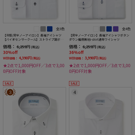
全3色
全4色
【冷感/完全ノーアイロン】長袖アイシャツ
【完全ノーアイロン】長袖アイシャツボタン
【バイオセンサークール】ストライプ調ボタ
ダウン織柄無地i-shirt通年ワイシャツ
ンダウンストライプ形態安定ストレッチ防汚
価格：
価格：
6,259円
6,259円
(税込)
(税込)
効果吸汗速乾ワイシャツ春夏
30%off
36%off
4,390円
3,990円
WEB価格：
(税込)
WEB価格：
(税込)
★2点で1,000円OFF／3点で3,00
★2点で1,000円OFF／3点で3,00
0円OFF対象
0円OFF対象
SALE
SALE
3
4