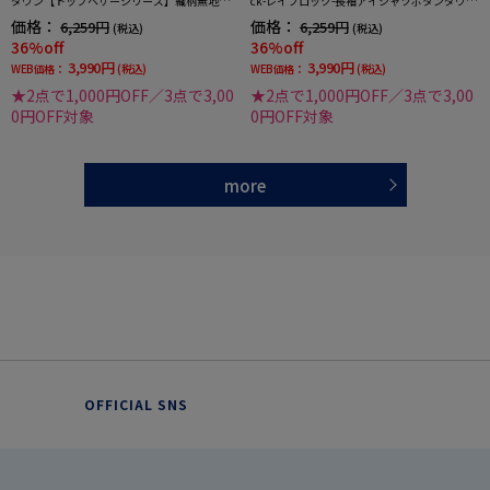
ダウン【トップヘザーシリーズ】織柄無地ワ
ck-レイブロック-長袖アイシャツボタンダウン
イドドット調ワイシャツi-shirt通年
織柄無地ワイシャツi-shirt春夏
価格：
価格：
6,259円
6,259円
(税込)
(税込)
36%off
36%off
3,990円
3,990円
WEB価格：
(税込)
WEB価格：
(税込)
★2点で1,000円OFF／3点で3,00
★2点で1,000円OFF／3点で3,00
0円OFF対象
0円OFF対象
more
OFFICIAL SNS