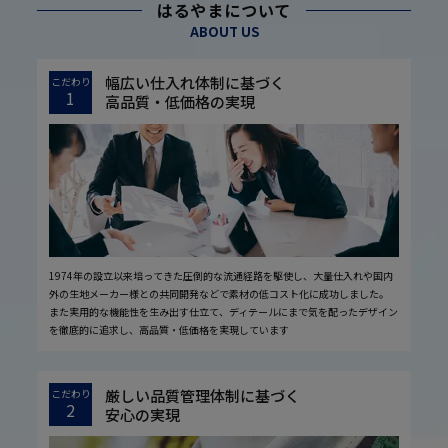
はるやまについて
ABOUT US
幅広い仕入れ体制に基づく
こだわり
1
高品質・低価格の実現
1974年の設立以来培ってきた圧倒的な流通経路を駆使し、大量仕入れや国内
外の生地メーカー様との共同開発などで素材の低コスト化に成功しました。
また実用的な機能性を生み出す仕立て、ディテールにまで気を配ったデザイン
を徹底的に追求し、高品質・低価格を実現しています
厳しい品質管理体制に基づく
こだわり
2
安心の実現