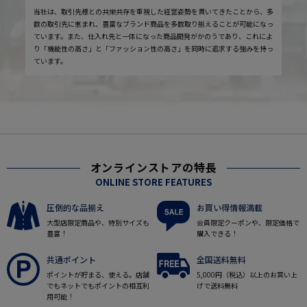
当社は、取引先様との共栄共存を重視した経営姿勢を貫いてきたことから、多
数の取引先に恵まれ、豊富なブランド商品を多数取り揃えることが可能になっ
ています。また、仕入れ先と一体になった商品開発がかのうであり、これによ
り「機能性の高さ」と「ファッション性の高さ」を同時に追求する強みを持っ
ています。
オンラインストアの特長
ONLINE STORE FEATURES
圧倒的な品揃え
お買い得情報満載
大型店限定商品や、特別サイズも
会員限定クーポンや、限定価格で
豊富！
購入できる！
共通ポイント
全国送料無料
ポイントが貯まる、使える。店舗
5,000円（税込）以上のお買い上
でもネットでもポイントの相互利
げで送料無料
用可能！