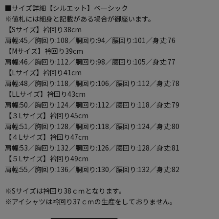
■サイズ詳細【シルエット】ベーシック
※値札には細身と記載がある場合が御座います。
【Sサイズ】衿回り38cm
肩幅:45／胸回り:108／胴回り:94／腰回り:101／身丈:76
【Mサイズ】衿回り39cm
肩幅:46／胸回り:112／胴回り:98／腰回り:105／身丈:77
【Lサイズ】衿回り41cm
肩幅:48／胸回り:118／胴回り:106／腰回り:112／身丈:78
【LLサイズ】衿回り43cm
肩幅:50／胸回り:124／胴回り:112／腰回り:118／身丈:79
【３Lサイズ】衿回り45cm
肩幅:51／胸回り:128／胴回り:118／腰回り:124／身丈:80
【４Lサイズ】衿回り47cm
肩幅:53／胸回り:132／胴回り:126／腰回り:128／身丈:81
【５Lサイズ】衿回り49cm
肩幅:55／胸回り:136／胴回り:130／腰回り:132／身丈:82
※Sサイズは衿回り38ｃｍとなります。
※アイシャツは衿回り37ｃｍの生産をしておりません。