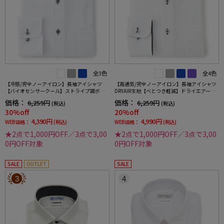
全3色
全4色
【冷感/完全ノーアイロン】長袖アイシャツ
【高通気/完全ノーアイロン】長袖アイシャツ
【バイオセンサークール】ストライプ調ボタ
DRYAIR生地【べとつき軽減】ドライエアー刺
ンダウンストライプ形態安定ストレッチ防汚
し子調ボタンダウン別布織柄無地形態安定ス
価格：
価格：
6,259円
6,259円
(税込)
(税込)
効果吸汗速乾ワイシャツ春夏
トレッチ防汚効果吸汗速乾ワイシャツ春夏
30%off
20%off
4,390円
4,990円
WEB価格：
(税込)
WEB価格：
(税込)
★2点で1,000円OFF／3点で3,00
★2点で1,000円OFF／3点で3,00
0円OFF対象
0円OFF対象
SALE
OUTLET
SALE
3
4