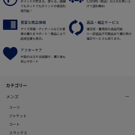
ポイントが貯まる、使える。店舗
5,000円（税込）以上のお買い上
でもネットでもポイントの相互利
げで送料無料
用可能！
豊富な商品情報
返品・補正サービス
サイズ詳細・ディテールなどお客
補正前・着用前の返品可能
様の購入をサポート！商品により
※一部返品不可商品あり購入時の
店頭在庫も表示。
補正サービスも承ります。
アフターケア
全国のはるやま店舗が、購入後も
安心サポート
カテゴリー
メンズ
スーツ
ジャケット
コート
スラックス