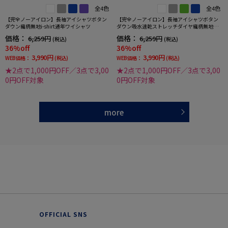
全4色
全4色
【完全ノーアイロン】長袖アイシャツボタン
【完全ノーアイロン】長袖アイシャツボタン
ダウン織柄無地i-shirt通年ワイシャツ
ダウン吸水速乾ストレッチダイヤ織柄無地ワ
イシャツi-shirt通年
価格：
価格：
6,259円
6,259円
(税込)
(税込)
36%off
36%off
3,990円
3,990円
WEB価格：
(税込)
WEB価格：
(税込)
★2点で1,000円OFF／3点で3,00
★2点で1,000円OFF／3点で3,00
0円OFF対象
0円OFF対象
more
OFFICIAL SNS