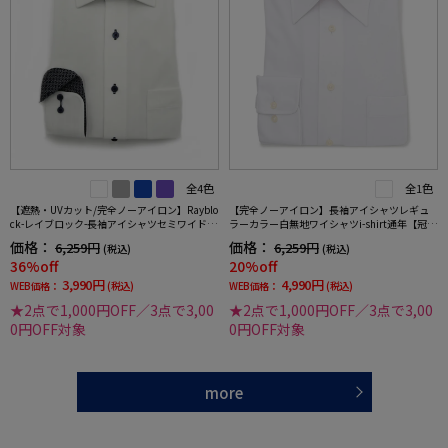
全4色
全1色
【遮熱・UVカット/完全ノーアイロン】Rayblo
【完全ノーアイロン】長袖アイシャツレギュ
ck-レイブロック-長袖アイシャツセミワイドス
ラーカラー白無地ワイシャツi-shirt通年【冠婚
トライプワイシャツi-shirt
葬祭/リクルート使用可】
価格：
価格：
6,259円
6,259円
(税込)
(税込)
36%off
20%off
3,990円
4,990円
WEB価格：
(税込)
WEB価格：
(税込)
★2点で1,000円OFF／3点で3,00
★2点で1,000円OFF／3点で3,00
0円OFF対象
0円OFF対象
more