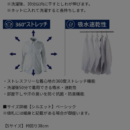
※洗濯後、30分以内に干すとしわが伸びます。
※ネットに入れて洗濯すると長持ちします。
・ストレスフリーな着心地の360度ストレッチ機能
・洗濯後50分で着用できる吸水・速乾性
・部屋干しや汗の臭いを防ぐ抗菌・防臭機能
■サイズ詳細【シルエット】ベーシック
※値札には細身と記載がある場合が御座います。
【Sサイズ】衿回り38cm