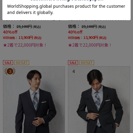
全1色
全1色
【即納】選べる2着22000円【WEB限定】スー
【即納】選べる2着22000円【WEB限定】スー
ツ2つボタン上下ウォッシャブルネイビー小柄
ツ2つボタン上下ウォッシャブルブラックスト
3シーズン対応
ライプ3シーズン対応
価格：
価格：
23,100円
23,100円
(税込)
(税込)
40%off
40%off
13,900円
13,900円
WEB価格：
(税込)
WEB価格：
(税込)
★2着で22,000円対象！
★2着で22,000円対象！
SALE
OUTLET
SALE
OUTLET
3
4