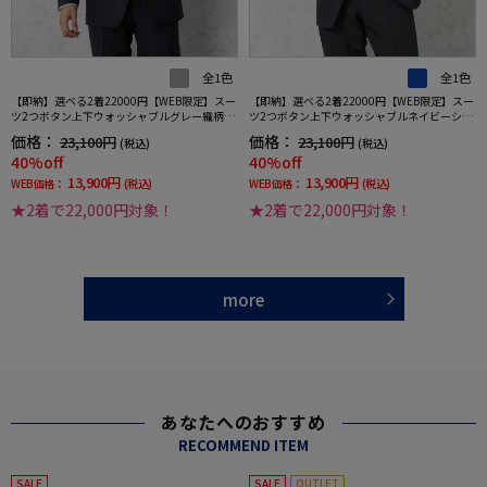
全1色
全1色
【即納】選べる2着22000円【WEB限定】スー
【即納】選べる2着22000円【WEB限定】スー
ツ2つボタン上下ウォッシャブルグレー織柄無
ツ2つボタン上下ウォッシャブルネイビーシャ
地3シーズン対応
ドウストライプ
価格：
価格：
23,100円
23,100円
(税込)
(税込)
40%off
40%off
13,900円
13,900円
WEB価格：
(税込)
WEB価格：
(税込)
★2着で22,000円対象！
★2着で22,000円対象！
more
あなたへのおすすめ
RECOMMEND ITEM
SALE
SALE
OUTLET