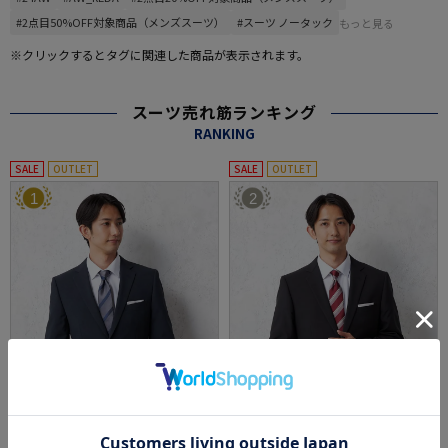
#2点目50%OFF対象商品（メンズスーツ）
#スーツ ノータック
もっと見る
※クリックするとタグに関連した商品が表示されます。
スーツ売れ筋ランキング
RANKING
SALE
OUTLET
SALE
OUTLET
1
2