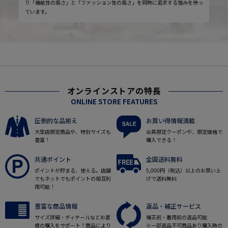
り「機能性の高さ」と「ファッション性の高さ」を同時に追求する強みを持っ
ています。
オンラインストアの特長
ONLINE STORE FEATURES
圧倒的な品揃え
お買い得情報満載
大型店限定商品や、特別サイズも
会員限定クーポンや、限定価格で
豊富！
購入できる！
共通ポイント
全国送料無料
ポイントが貯まる、使える。店舗
5,000円（税込）以上のお買い上
でもネットでもポイントの相互利
げで送料無料
用可能！
豊富な商品情報
返品・補正サービス
サイズ詳細・ディテールなどお客
補正前・着用前の返品可能
様の購入をサポート！商品により
※一部返品不可商品あり購入時の