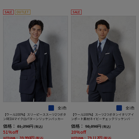
SALE
OUTLET
SALE
全1色
全1色
【ウール100%】スリーピーススーツ2つボタ
【ウール100%】スーツ2つボタンイタリアイ
ンREDAマイクロパターンリッケンバッカー
ンポート素材ネイビーチェックリッケンバッ
カー秋冬
価格：
価格：
81,290円
98,890円
(税込)
(税込)
51%off
20%off
39,990円
79,112円
WEB価格：
(税込)
WEB価格：
(税込)