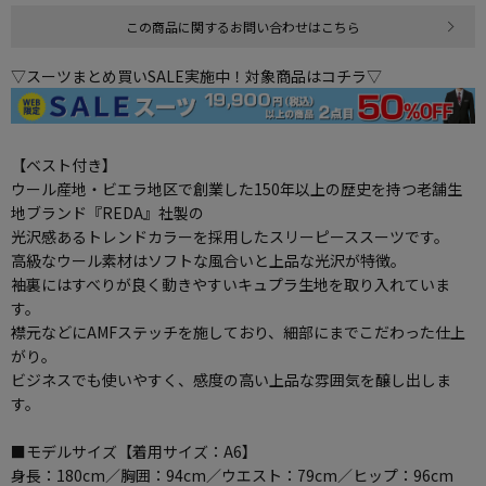
この商品に関するお問い合わせはこちら
▽スーツまとめ買いSALE実施中！対象商品はコチラ▽
【ベスト付き】
ウール産地・ビエラ地区で創業した150年以上の歴史を持つ老舗生
地ブランド『REDA』社製の
光沢感あるトレンドカラーを採用したスリーピーススーツです。
高級なウール素材はソフトな風合いと上品な光沢が特徴。
袖裏にはすべりが良く動きやすいキュプラ生地を取り入れていま
す。
襟元などにAMFステッチを施しており、細部にまでこだわった仕上
がり。
ビジネスでも使いやすく、感度の高い上品な雰囲気を醸し出しま
す。
■モデルサイズ【着用サイズ：A6】
身長：180cm／胸囲：94cm／ウエスト：79cm／ヒップ：96cm