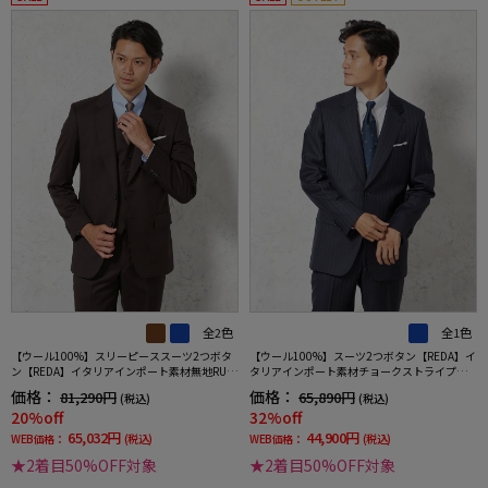
全2色
全1色
【ウール100%】スリーピーススーツ2つボタ
【ウール100%】スーツ2つボタン【REDA】イ
ン【REDA】イタリアインポート素材無地RUC
タリアインポート素材チョークストライプリ
KENBACCHAR秋冬
ッケンバッカー秋冬
価格：
価格：
81,290円
65,890円
(税込)
(税込)
20%off
32%off
65,032円
44,900円
WEB価格：
(税込)
WEB価格：
(税込)
★2着目50%OFF対象
★2着目50%OFF対象