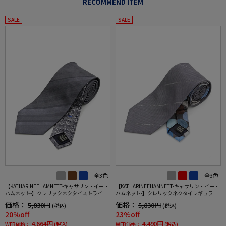
RECOMMEND ITEM
SALE
SALE
全3色
全3色
【KATHARINEEHAMNETT-キャサリン・イー・
【KATHARINEEHAMNETT-キャサリン・イー・
ハムネット-】クレリックネクタイストライプ
ハムネット-】クレリックネクタイレギュラー
柄シルク100%7.5cm巾
シルク100％ロゴストライプ×ドット秋冬
価格：
価格：
5,830円
5,830円
(税込)
(税込)
20%off
23%off
4,664円
4,490円
WEB価格：
(税込)
WEB価格：
(税込)