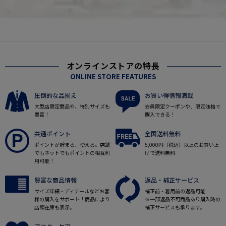
オンラインストアの特長
ONLINE STORE FEATURES
圧倒的な品揃え
お買い得情報満載
大型店限定商品や、特別サイズも
会員限定クーポンや、限定価格で
豊富！
購入できる！
共通ポイント
全国送料無料
ポイントが貯まる、使える。店舗
5,000円（税込）以上のお買い上
でもネットでもポイントの相互利
げで送料無料
用可能！
豊富な商品情報
返品・補正サービス
サイズ詳細・ディテールなどお客
補正前・着用前の返品可能
様の購入をサポート！商品により
※一部返品不可商品あり購入時の
店頭在庫も表示。
補正サービスも承ります。