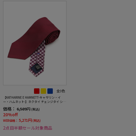
全3色
【KATHARINE E HAMNETT-キャサリン・イ
ー・ハムネット-】ネクタイ チェンジタイ シル
ク100％ ハウンドトゥースクレリックタイ 千
価格：
6,589円
(税込)
鳥格子
20%off
5,271円
WEB価格：
(税込)
2点目半額セール対象商品