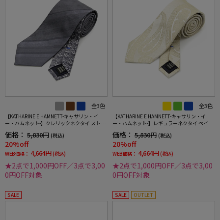
全3色
全3色
【KATHARINE E HAMNETT-キャサリン・イ
【KATHARINE E HAMNETT-キャサリン・イ
ー・ハムネット-】クレリックネクタイ ストラ
ー・ハムネット-】レギュラーネクタイ ペイズ
イプ柄 シルク100% 7.5cm巾
リー柄 シルク100% 7.5cm巾
価格：
価格：
5,830円
5,830円
(税込)
(税込)
20%off
20%off
4,664円
4,664円
WEB価格：
(税込)
WEB価格：
(税込)
★2点で1,000円OFF／3点で3,00
★2点で1,000円OFF／3点で3,00
0円OFF対象
0円OFF対象
SALE
SALE
OUTLET