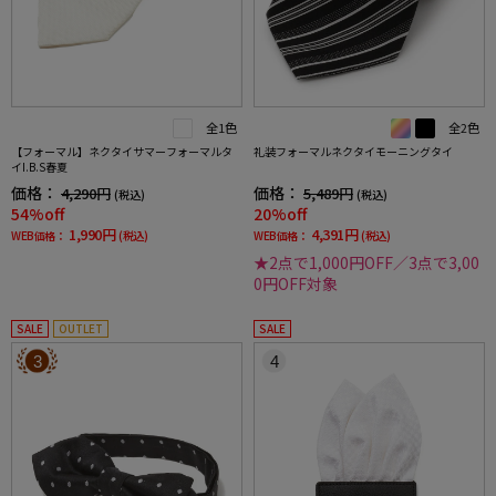
全1色
全2色
【フォーマル】ネクタイサマーフォーマルタ
礼装フォーマルネクタイモーニングタイ
イI.B.S春夏
価格：
価格：
4,290円
5,489円
(税込)
(税込)
54%off
20%off
1,990円
4,391円
WEB価格：
(税込)
WEB価格：
(税込)
★2点で1,000円OFF／3点で3,00
0円OFF対象
SALE
OUTLET
SALE
3
4