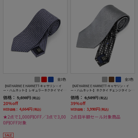
全3色
全3色
【KATHARINE E HAMNETT-キャサリン・イ
【KATHARINE E HAMNETT-キャサリン・イ
ー・ハムネット-】レギュラーネクタイ マイク
ー・ハムネット-】ネクタイ チェンジタイ シル
ロパターン シルク100% 7.5cm巾
ク100％ バーチカルクレリックタイ モチーフ
価格：
価格：
5,830円
6,589円
(税込)
(税込)
20%off
39%off
4,664円
3,990円
WEB価格：
(税込)
WEB価格：
(税込)
★2点で1,000円OFF／3点で3,00
2点目半額セール対象商品
0円OFF対象
SALE