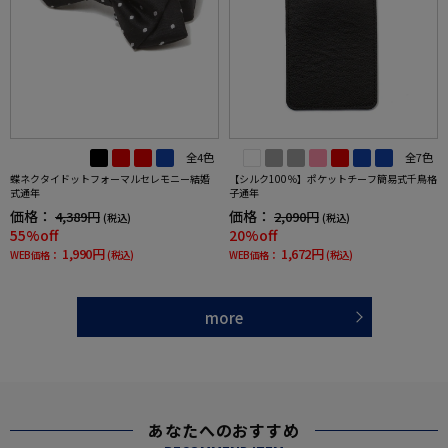
全4色
全7色
蝶ネクタイドットフォーマルセレモニー結婚
【シルク100％】ポケットチーフ簡易式千鳥格
式通年
子通年
価格：
価格：
4,389円
2,090円
(税込)
(税込)
55%off
20%off
1,990円
1,672円
WEB価格：
(税込)
WEB価格：
(税込)
more
あなたへのおすすめ