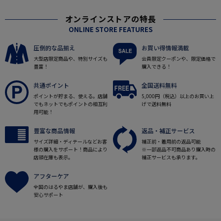
オンラインストアの特長
ONLINE STORE FEATURES
圧倒的な品揃え
お買い得情報満載
大型店限定商品や、特別サイズも
会員限定クーポンや、限定価格で
豊富！
購入できる！
共通ポイント
全国送料無料
ポイントが貯まる、使える。店舗
5,000円（税込）以上のお買い上
でもネットでもポイントの相互利
げで送料無料
用可能！
豊富な商品情報
返品・補正サービス
サイズ詳細・ディテールなどお客
補正前・着用前の返品可能
様の購入をサポート！商品により
※一部返品不可商品あり購入時の
店頭在庫も表示。
補正サービスも承ります。
アフターケア
全国のはるやま店舗が、購入後も
安心サポート