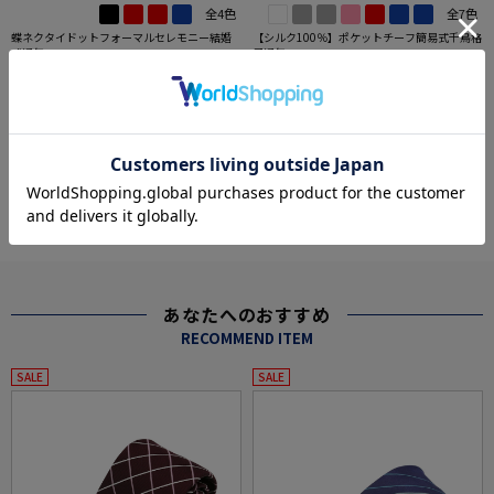
全4色
全7色
蝶ネクタイドットフォーマルセレモニー結婚
【シルク100％】ポケットチーフ簡易式千鳥格
式通年
子通年
価格：
価格：
4,389円
2,090円
(税込)
(税込)
55%off
20%off
1,990円
1,672円
WEB価格：
(税込)
WEB価格：
(税込)
more
あなたへのおすすめ
RECOMMEND ITEM
SALE
SALE