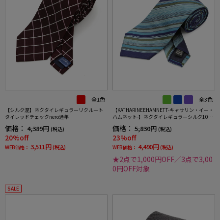
全1色
全3色
【シルク混】ネクタイレギュラーリクルート
【KATHARINEEHAMNETT-キャサリン・イー・
タイレッドチェックnero通年
ハムネット-】ネクタイレギュラーシルク10
0％ストライプ秋冬
価格：
価格：
4,389円
5,830円
(税込)
(税込)
20%off
23%off
3,511円
4,490円
WEB価格：
(税込)
WEB価格：
(税込)
★2点で1,000円OFF／3点で3,00
0円OFF対象
SALE