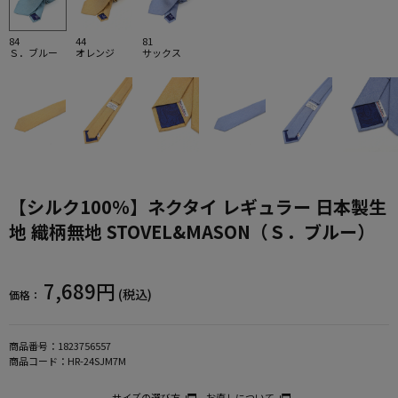
84
44
81
Ｓ．ブルー
オレンジ
サックス
【シルク100％】ネクタイ レギュラー 日本製生
地 織柄無地 STOVEL&MASON（Ｓ．ブルー）
7,689円
(税込)
価格：
商品番号：
1823756557
商品コード：
HR-24SJM7M
サイズの選び方
お直しについて