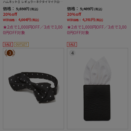
ハムネット-】レギュラーネクタイマイクロパ
ターンシルク100%7.5cm巾
価格：
価格：
5,830円
5,489円
(税込)
(税込)
20%off
20%off
4,664円
4,391円
WEB価格：
(税込)
WEB価格：
(税込)
★2点で1,000円OFF／3点で3,00
★2点で1,000円OFF／3点で3,00
0円OFF対象
0円OFF対象
SALE
OUTLET
SALE
3
4