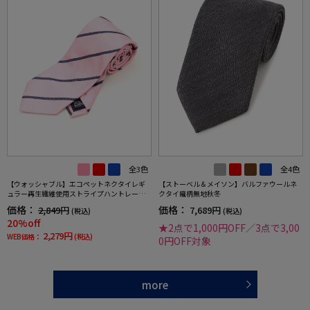
全3色
全4色
【ウォッシャブル】エコペットネクタイレギ
【ストーベル＆メイソン】バルファウールネ
ュラー再生繊維使用ストライプハントレーク
クタイ織柄無地秋冬
ラブ通年
価格：
価格：
2,849円
7,689円
(税込)
(税込)
20%off
★2点で1,000円OFF／3点で3,00
2,279円
WEB価格：
(税込)
0円OFF対象
more