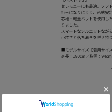
セレモニーにも最適。ソフ
毛玉になりにくく、形態安
芯地・軽量パットを使用し
りました。
スマートなシルエットなが
小粋さと落ち着きを併せ持
■モデルサイズ【着用サイズ
身長：180cm／胸囲：94c