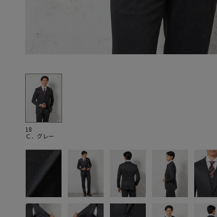
18
Ｃ．グレー