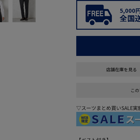
5,00
全国
店舗在庫を見る
この
▽スーツまとめ買いSALE
【ベスト付き】