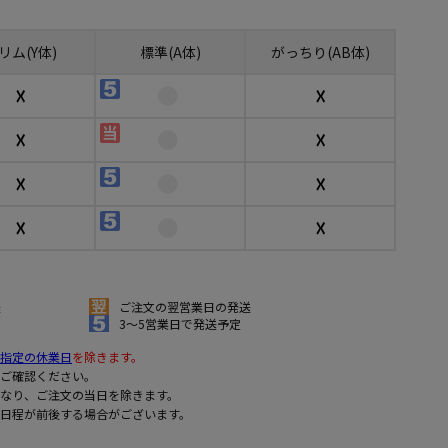
リム(Y体)
標準(A体)
がっちり(AB体)
☓
☓
☓
☓
☓
☓
☓
☓
送
ご注文の翌営業日の発送
3～5営業日で発送予定
指定の休業日
を除きます。
ご確認ください。
なり、ご注文の当日を除きます。
日程が前後する場合がございます。