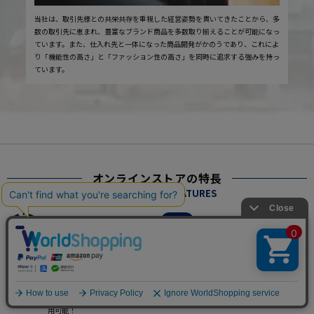
当社は、取引先様との共栄共存を重視した経営姿勢を貫いてきたことから、多
数の取引先に恵まれ、豊富なブランド商品を多数取り揃えることが可能になっ
ています。また、仕入れ先と一体になった商品開発がかのうであり、これによ
り「機能性の高さ」と「ファッション性の高さ」を同時に追求する強みを持っ
ています。
オンラインストアの特長
ONLINE STORE FEATURES
圧倒的な品揃え
お買い得情報満載
大型店限定商品や、特別サイズも
会員限定クーポンや、限定価格で
豊富！
購入できる！
共通ポイント
全国送料無料
ポイントが貯まる、使える。店舗
5,000円（税込）以上のお買い上
でもネットでもポイントの相互利
げで送料無料
用可能！