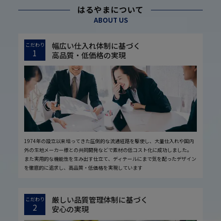
はるやまについて
ABOUT US
幅広い仕入れ体制に基づく
こだわり
1
高品質・低価格の実現
1974年の設立以来培ってきた圧倒的な流通経路を駆使し、大量仕入れや国内
外の生地メーカー様との共同開発などで素材の低コスト化に成功しました。
また実用的な機能性を生み出す仕立て、ディテールにまで気を配ったデザイン
を徹底的に追求し、高品質・低価格を実現しています
厳しい品質管理体制に基づく
こだわり
2
安心の実現