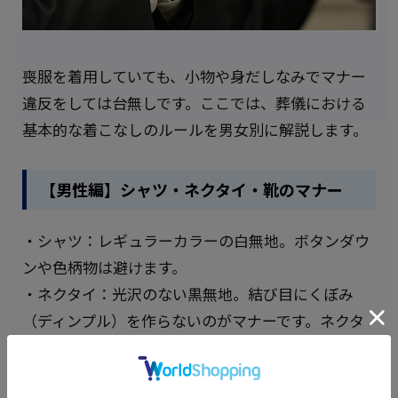
喪服を着用していても、小物や身だしなみでマナー
違反をしては台無しです。ここでは、葬儀における
基本的な着こなしのルールを男女別に解説します。
【男性編】シャツ・ネクタイ・靴のマナー
・シャツ：レギュラーカラーの白無地。ボタンダウ
ンや色柄物は避けます。
・ネクタイ：光沢のない黒無地。結び目にくぼみ
（ディンプル）を作らないのがマナーです。ネクタ
イピンの使用は厳禁です。
・靴・靴下：金具のない黒の革靴（ストレートチッ