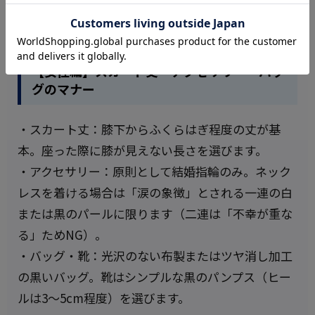
プまたはプレーントゥが最適）。靴下も黒無地を選
びます。
【女性編】スカート丈・アクセサリー・バッ
グのマナー
・スカート丈：膝下からふくらはぎ程度の丈が基
本。座った際に膝が見えない長さを選びます。
・アクセサリー：原則として結婚指輪のみ。ネック
レスを着ける場合は「涙の象徴」とされる一連の白
または黒のパールに限ります（二連は「不幸が重な
る」ためNG）。
・バッグ・靴：光沢のない布製またはツヤ消し加工
の黒いバッグ。靴はシンプルな黒のパンプス（ヒー
ルは3〜5cm程度）を選びます。