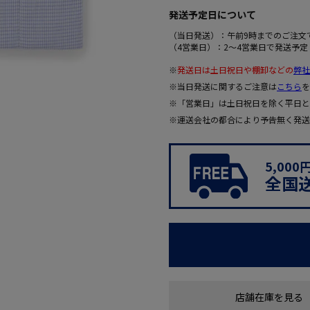
発送予定日について
（当日発送）：午前9時までのご注文
（4営業日）：2～4営業日で発送予定
※
発送日は土日祝日や棚卸などの
弊社
※当日発送に関するご注意は
こちら
を
※「営業日」は土日祝日を除く平日と
※運送会社の都合により予告無く発送
5,00
全国
店舗在庫を見る