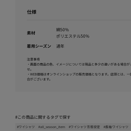
仕様
綿50％
素材
ポリエステル50％
着用シーズン
通年
注意事項
・画面の商品の色、イメージについては現品と多少の違いがある場合が
せ。
・WEB価格はオンラインショップの販売価格となります。店頭とは、一
合がございます。
#この商品に関するタグで探す
#ワイシャツ
#all_season_item
#ワイシャツ 形態安定
#長袖 ワイシャツ