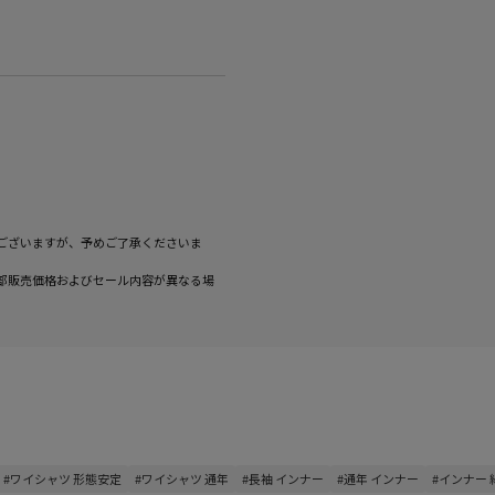
ございますが、予めご了承くださいま
部販売価格およびセール内容が異なる場
#ワイシャツ 形態安定
#ワイシャツ 通年
#長袖 インナー
#通年 インナー
#インナー 