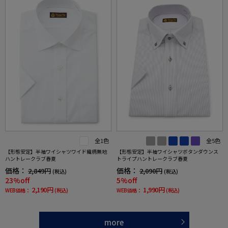
全1色
全5色
【形態安定】半袖ワイシャツワイド織柄無地
【形態安定】半袖ワイシャツボタンダウンス
ハントレークラブ春夏
トライプハントレークラブ春夏
価格：
価格：
2,849円
2,090円
(税込)
(税込)
23%off
5%off
2,190円
1,990円
WEB価格：
(税込)
WEB価格：
(税込)
more