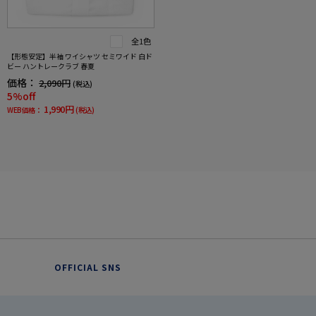
全1色
【形態安定】半袖 ワイシャツ セミワイド 白ド
ビー ハントレークラブ 春夏
価格：
2,090円
(税込)
5%off
1,990円
WEB価格：
(税込)
OFFICIAL SNS