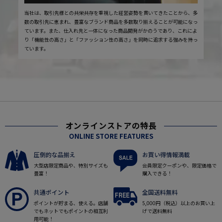
当社は、取引先様との共栄共存を重視した経営姿勢を貫いてきたことから、多
数の取引先に恵まれ、豊富なブランド商品を多数取り揃えることが可能になっ
ています。また、仕入れ先と一体になった商品開発がかのうであり、これによ
り「機能性の高さ」と「ファッション性の高さ」を同時に追求する強みを持っ
ています。
オンラインストアの特長
ONLINE STORE FEATURES
圧倒的な品揃え
お買い得情報満載
大型店限定商品や、特別サイズも
会員限定クーポンや、限定価格で
豊富！
購入できる！
共通ポイント
全国送料無料
ポイントが貯まる、使える。店舗
5,000円（税込）以上のお買い上
でもネットでもポイントの相互利
げで送料無料
用可能！