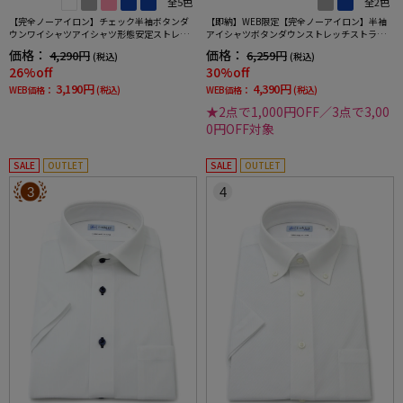
全5色
全2色
【完全ノーアイロン】チェック半袖ボタンダ
【即納】WEB限定【完全ノーアイロン】半袖
ウンワイシャツアイシャツ形態安定ストレッ
アイシャツボタンダウンストレッチストライ
チ吸水速乾春夏
プi-shirtワイシャツ春夏
価格：
価格：
4,290円
6,259円
(税込)
(税込)
26%off
30%off
3,190円
4,390円
WEB価格：
(税込)
WEB価格：
(税込)
★2点で1,000円OFF／3点で3,00
0円OFF対象
SALE
OUTLET
SALE
OUTLET
3
4