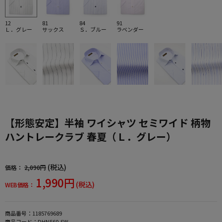
12
81
84
91
Ｌ．グレー
サックス
Ｓ．ブルー
ラベンダー
【形態安定】半袖 ワイシャツ セミワイド 柄物
ハントレークラブ 春夏（Ｌ．グレー）
(税込)
価格：
2,090円
1,990円
(税込)
WEB価格：
商品番号：
1185769689
商品コード：
DHN560-SW