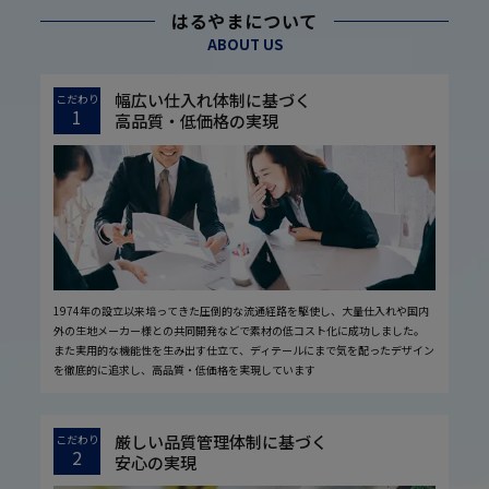
はるやまについて
ABOUT US
幅広い仕入れ体制に基づく
こだわり
1
高品質・低価格の実現
1974年の設立以来培ってきた圧倒的な流通経路を駆使し、大量仕入れや国内
外の生地メーカー様との共同開発などで素材の低コスト化に成功しました。
また実用的な機能性を生み出す仕立て、ディテールにまで気を配ったデザイン
を徹底的に追求し、高品質・低価格を実現しています
厳しい品質管理体制に基づく
こだわり
2
安心の実現