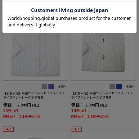
全2色
全2色
【形態安定】半袖ワイシャツセミワイドスト
【形態安定】半袖ワイシャツセミワイドスト
ライプハントレークラブ春夏
ライプハントレークラブ春夏
価格：
価格：
2,849円
2,090円
(税込)
(税込)
23%off
10%off
2,190円
1,890円
WEB価格：
(税込)
WEB価格：
(税込)
SALE
SALE