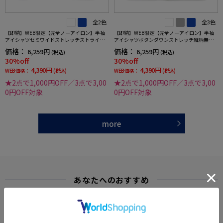
全2色
全3色
【即納】WEB限定【完全ノーアイロン】半袖
【即納】WEB限定【完全ノーアイロン】半袖
アイシャツセミワイドストレッチストライプi-
アイシャツボタンダウンストレッチ織柄無地i-
shirtワイシャツ春夏
shirtワイシャツ春夏
価格：
価格：
6,259円
6,259円
(税込)
(税込)
30%off
30%off
4,390円
4,390円
WEB価格：
(税込)
WEB価格：
(税込)
★2点で1,000円OFF／3点で3,00
★2点で1,000円OFF／3点で3,00
0円OFF対象
0円OFF対象
more
あなたへのおすすめ
RECOMMEND ITEM
SALE
SALE