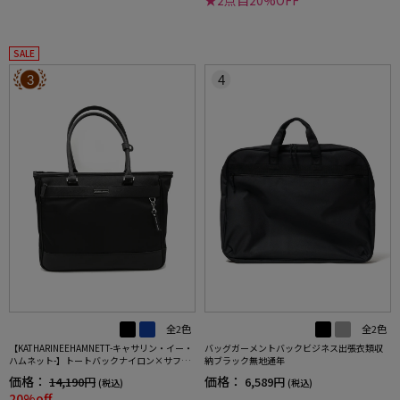
SALE
3
4
全2色
全2色
【KATHARINEEHAMNETT-キャサリン・イー・
バッグガーメントバックビジネス出張衣類収
ハムネット-】トートバックナイロン×サフィ
納ブラック無地通年
アーノ調多収納無地通年
価格：
価格：
14,190円
6,589円
(税込)
(税込)
20%off