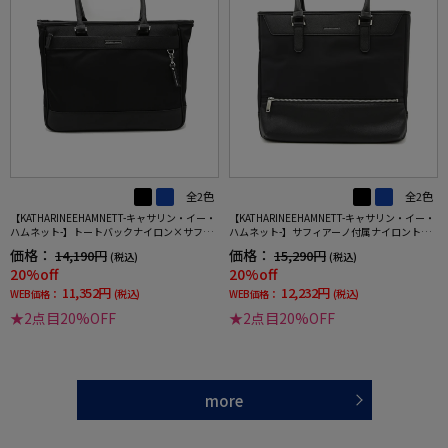
全2色
全2色
【KATHARINEEHAMNETT-キャサリン・イー・
【KATHARINEEHAMNETT-キャサリン・イー・
ハムネット-】トートバックナイロン×サフィ
ハムネット-】サフィアーノ付属ナイロントー
アーノ調多収納無地通年
トバッグA4対応通年
価格：
価格：
14,190円
15,290円
(税込)
(税込)
20%off
20%off
11,352円
12,232円
WEB価格：
(税込)
WEB価格：
(税込)
★2点目20%OFF
★2点目20%OFF
more