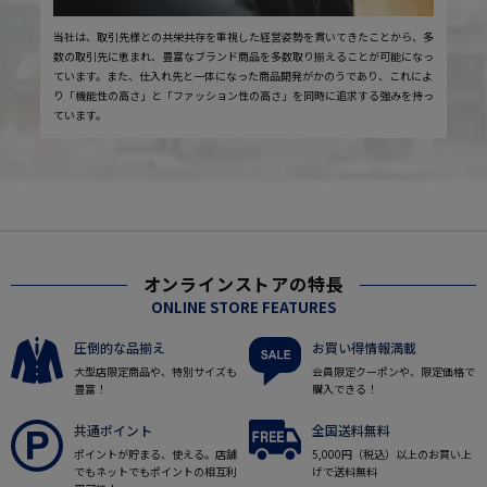
当社は、取引先様との共栄共存を重視した経営姿勢を貫いてきたことから、多
数の取引先に恵まれ、豊富なブランド商品を多数取り揃えることが可能になっ
ています。また、仕入れ先と一体になった商品開発がかのうであり、これによ
り「機能性の高さ」と「ファッション性の高さ」を同時に追求する強みを持っ
ています。
オンラインストアの特長
ONLINE STORE FEATURES
圧倒的な品揃え
お買い得情報満載
大型店限定商品や、特別サイズも
会員限定クーポンや、限定価格で
豊富！
購入できる！
共通ポイント
全国送料無料
ポイントが貯まる、使える。店舗
5,000円（税込）以上のお買い上
でもネットでもポイントの相互利
げで送料無料