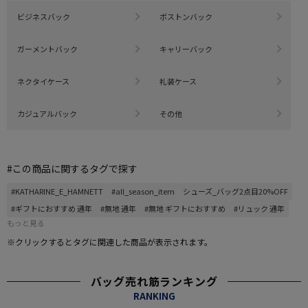
ビジネスバック
ボストンバック
ガーメントバック
キャリーバック
ネクタイケース
礼装ケース
カジュアルバック
その他
#この商品に関するタグで探す
#KATHARINE_E_HAMNETT
#all_season_item
シューズ_バッグ2点目20%OFF
#ギフトにおすすめ 通年
#無地 通年
#無地 ギフトにおすすめ
#リュック 通年
もっと見る
※クリックするとタグに関連した商品が表示されます。
バッグ売れ筋ランキング
RANKING