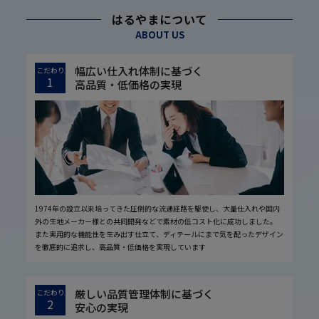
はるやまについて
ABOUT US
幅広い仕入れ体制に基づく
こだわり
1
高品質・低価格の実現
1974年の設立以来培ってきた圧倒的な流通経路を駆使し、大量仕入れや国内
外の生地メーカー様との共同開発などで素材の低コスト化に成功しました。
また実用的な機能性を生み出す仕立て、ディテールにまで気を配ったデザイン
を徹底的に追求し、高品質・低価格を実現しています
厳しい品質管理体制に基づく
こだわり
2
安心の実現