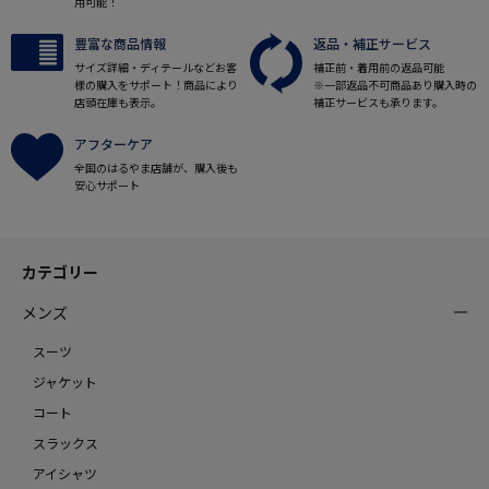
用可能！
豊富な商品情報
返品・補正サービス
サイズ詳細・ディテールなどお客
補正前・着用前の返品可能
様の購入をサポート！商品により
※一部返品不可商品あり購入時の
店頭在庫も表示。
補正サービスも承ります。
アフターケア
全国のはるやま店舗が、購入後も
安心サポート
カテゴリー
メンズ
スーツ
ジャケット
コート
スラックス
アイシャツ