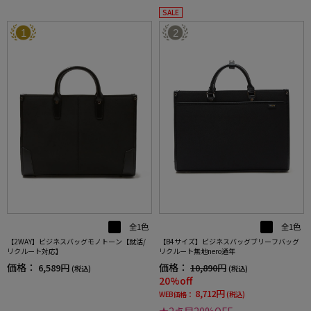
SALE
1
2
全1色
全1色
【2WAY】ビジネスバッグモノトーン【就活/
【B4サイズ】ビジネスバッグブリーフバッグ
リクルート対応】
リクルート無地nero通年
価格：
価格：
6,589円
10,890円
(税込)
(税込)
20%off
8,712円
WEB価格：
(税込)
★2点目20%OFF