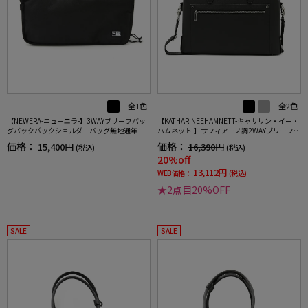
全1色
全2色
【NEWERA-ニューエラ-】3WAYブリーフバッ
【KATHARINEEHAMNETT-キャサリン・イー・
グバックパックショルダーバッグ無地通年
ハムネット-】サフィアーノ調2WAYブリーフバ
ッグショルダーバッグ通年
価格：
価格：
15,400円
16,390円
(税込)
(税込)
20%off
13,112円
WEB価格：
(税込)
★2点目20%OFF
SALE
SALE