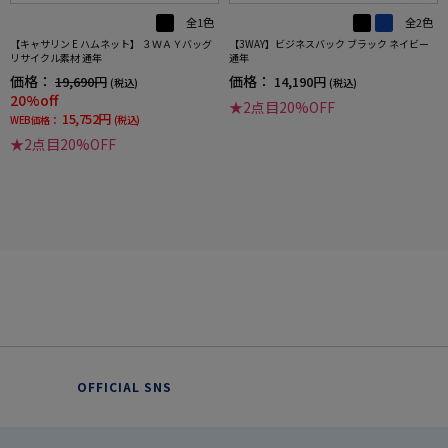
全1色
全2色
【キャサリン E ハムネット】 ３ＷＡＹバッグ
【3WAY】ビジネスバック ブラック ネイビー
リサイクル素材 通年
通年
価格：
価格：
19,690円
14,190円
(税込)
(税込)
20%off
★2点目20%OFF
15,752円
WEB価格：
(税込)
★2点目20%OFF
OFFICIAL SNS