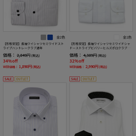
全2色
全1色
【形態安定】長袖ワイシャツセミワイドスト
【形態安定】長袖ワイシャツセミワイドシャ
ライプハントレークラブ通年
ドーストライプビバリーヒルズポロクラブ通
年
価格：
価格：
2,849円
4,389円
(税込)
(税込)
34%off
32%off
1,890円
2,990円
WEB価格：
(税込)
WEB価格：
(税込)
SALE
OUTLET
SALE
OUTLET