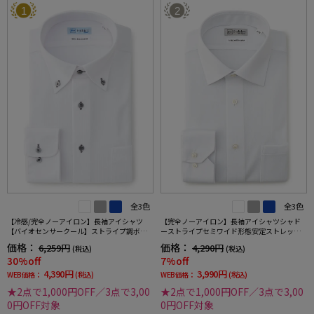
1
2
全3色
全3色
【冷感/完全ノーアイロン】長袖アイシャツ
【完全ノーアイロン】長袖アイシャツシャド
【バイオセンサークール】ストライプ調ボタ
ーストライプセミワイド形態安定ストレッチ
ンダウンストライプ形態安定ストレッチ防汚
吸汗速乾ワイシャツ通年
価格：
価格：
6,259円
4,290円
(税込)
(税込)
効果吸汗速乾ワイシャツ春夏
30%off
7%off
4,390円
3,990円
WEB価格：
(税込)
WEB価格：
(税込)
★2点で1,000円OFF／3点で3,00
★2点で1,000円OFF／3点で3,00
0円OFF対象
0円OFF対象