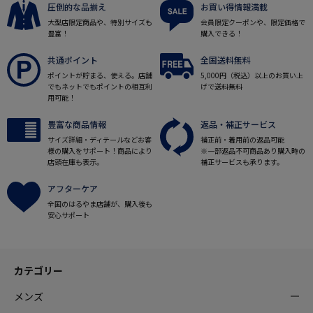
圧倒的な品揃え
お買い得情報満載
大型店限定商品や、特別サイズも
会員限定クーポンや、限定価格で
豊富！
購入できる！
共通ポイント
全国送料無料
ポイントが貯まる、使える。店舗
5,000円（税込）以上のお買い上
でもネットでもポイントの相互利
げで送料無料
用可能！
豊富な商品情報
返品・補正サービス
サイズ詳細・ディテールなどお客
補正前・着用前の返品可能
様の購入をサポート！商品により
※一部返品不可商品あり購入時の
店頭在庫も表示。
補正サービスも承ります。
アフターケア
全国のはるやま店舗が、購入後も
安心サポート
カテゴリー
メンズ