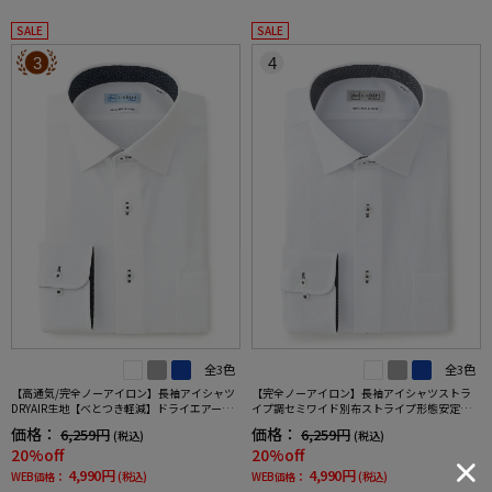
SALE
SALE
3
4
全3色
全3色
【高通気/完全ノーアイロン】長袖アイシャツ
【完全ノーアイロン】長袖アイシャツストラ
DRYAIR生地【べとつき軽減】ドライエアース
イプ調セミワイド別布ストライプ形態安定ス
トライプ調セミワイド別布ストライプ形態安
トレッチ防汚効果吸汗速乾ワイシャツ通年
価格：
価格：
6,259円
6,259円
(税込)
(税込)
定ストレッチ防汚効果吸汗速乾ワイシャツ春
20%off
20%off
夏
4,990円
4,990円
WEB価格：
(税込)
WEB価格：
(税込)