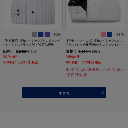
全3色
全3色
【形態安定】長袖ワイシャツボタンダウンイ
【完全ノーアイロン】長袖アイシャツセミワ
ージーケアストライプRONPOSTAL通年
イドストレッチ吸汗速乾ヘリンボンワイシャ
ツi-shirt通年
価格：
価格：
2,849円
6,259円
(税込)
(税込)
34%off
36%off
1,890円
3,990円
WEB価格：
(税込)
WEB価格：
(税込)
★2点で1,000円OFF／3点で3,00
0円OFF対象
more